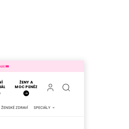
A!🎟️
NÍ
ŽENY A
IÁL
MOC PENĚZ
ŽENSKÉ ZDRAVÍ
SPECIÁLY