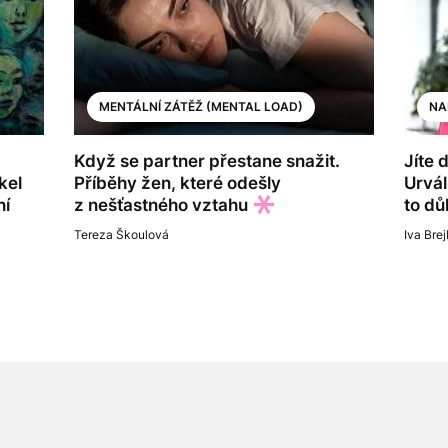
MENTÁLNÍ ZÁTĚŽ (MENTAL LOAD)
NA
Když se partner přestane snažit.
Jíte 
kel
Příběhy žen, které odešly
Urvál
ní
z nešťastného vztahu
to dů
Tereza Škoulová
Iva Brej