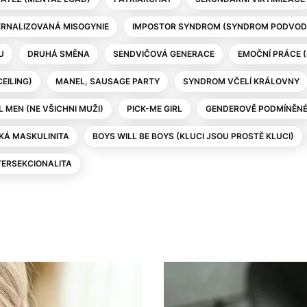
ERNALIZOVANÁ MISOGYNIE
IMPOSTOR SYNDROM (SYNDROM PODVOD
U
DRUHÁ SMĚNA
SENDVIČOVÁ GENERACE
EMOČNÍ PRÁCE 
EILING)
MANEL, SAUSAGE PARTY
SYNDROM VČELÍ KRÁLOVNY
L MEN (NE VŠICHNI MUŽI)
PICK-ME GIRL
GENDEROVĚ PODMÍNĚNÉ 
KÁ MASKULINITA
BOYS WILL BE BOYS (KLUCI JSOU PROSTĚ KLUCI)
TERSEKCIONALITA