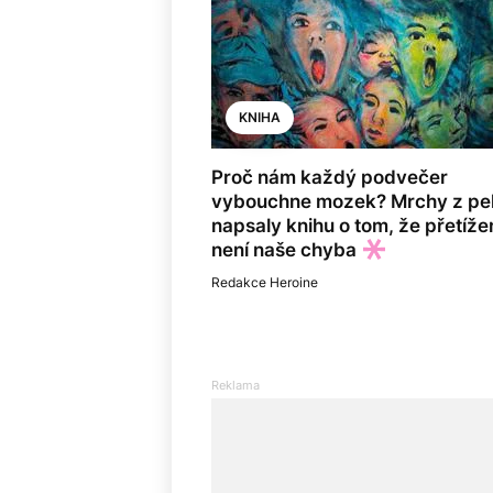
KNIHA
Proč nám každý podvečer
vybouchne mozek? Mrchy z pe
napsaly knihu o tom, že přetíže
není naše chyba
Redakce Heroine