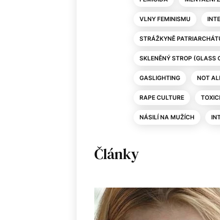
VLNY FEMINISMU
INT
STRÁŽKYNĚ PATRIARCHÁT
SKLENĚNÝ STROP (GLASS C
GASLIGHTING
NOT AL
RAPE CULTURE
TOXIC
NÁSILÍ NA MUŽÍCH
IN
Články