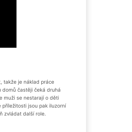
, takže je náklad práce
du domů častěji čeká druhá
 muži se nestarají o děti
íležitosti jsou pak iluzorní
 zvládat další role.