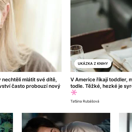
UKÁZKA Z KNIHY
nechtěli mlátit své dítě,
V Americe říkají toddler, 
ovství často probouzí nový
todle. Těžké, hezké je syr
Taťána Rubášová