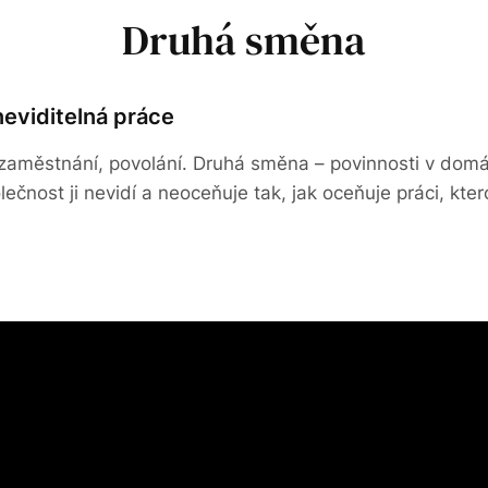
Druhá směna
neviditelná práce
aměstnání, povolání. Druhá směna – povinnosti v domácno
olečnost ji nevidí a neoceňuje tak, jak oceňuje práci, k