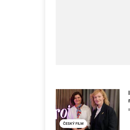
I
ČESKÝ FILM