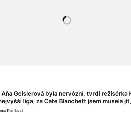
I Aňa Geislerová byla nervózní, tvrdí režisérka
nejvyšší liga, za Cate Blanchett jsem musela jít
lona Kleníková