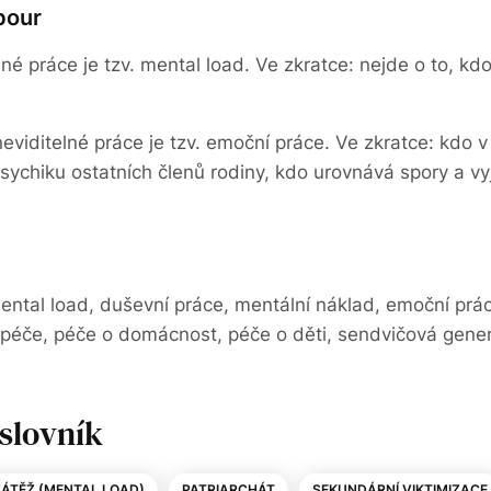
bour
lné práce je tzv. mental load. Ve zkratce: nejde o to, kd
viditelné práce je tzv. emoční práce. Ve zkratce: kdo v
psychiku ostatních členů rodiny, kdo urovnává spory a 
ental load, duševní práce, mentální náklad, emoční prá
i, péče, péče o domácnost, péče o děti, sendvičová gene
slovník
ZÁTĚŽ (MENTAL LOAD)
PATRIARCHÁT
SEKUNDÁRNÍ VIKTIMIZACE