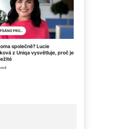
PSÁNO PRO...
doma společně? Lucie
ková z Uniqa vysvětluje, proč je
ležité
lová