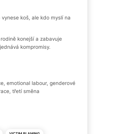
o vynese koš, ale kdo myslí na
 rodině konejší a zabavuje
vyjednává kompromisy.
ce, emotional labour, genderové
race, třetí směna
VICTIM BLAMING