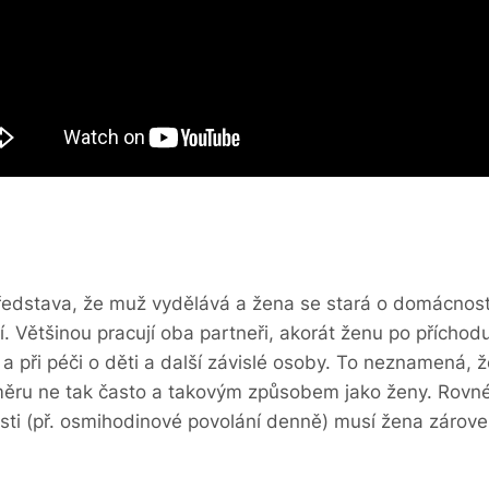
představa, že muž vydělává a žena se stará o domácnost
. Většinou pracují oba partneři, akorát ženu po přícho
 při péči o děti a další závislé osoby. To neznamená, že
měru ne tak často a takovým způsobem jako ženy. Rovné př
osti (př. osmihodinové povolání denně) musí žena zároveň