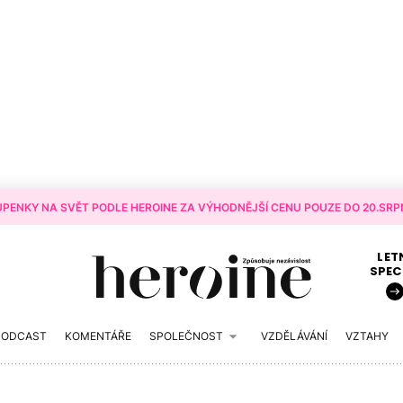
PENKY NA SVĚT PODLE HEROINE ZA VÝHODNĚJŠÍ CENU POUZE DO 20.SRPN
LET
SPEC
PODCAST
KOMENTÁŘE
SPOLEČNOST
VZDĚLÁVÁNÍ
VZTAHY