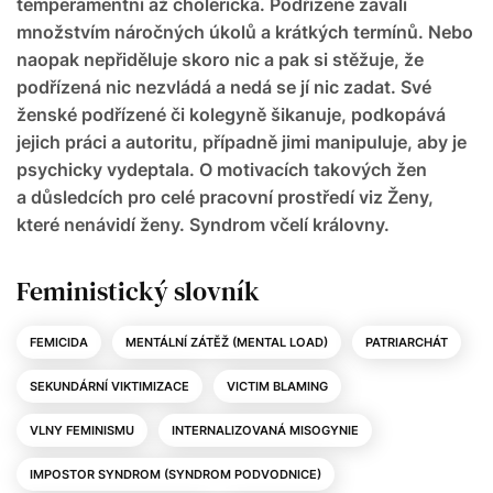
temperamentní až cholerická. Podřízené zavalí
množstvím náročných úkolů a krátkých termínů. Nebo
naopak nepřiděluje skoro nic a pak si stěžuje, že
podřízená nic nezvládá a nedá se jí nic zadat. Své
ženské podřízené či kolegyně šikanuje, podkopává
jejich práci a autoritu, případně jimi manipuluje, aby je
psychicky vydeptala. O motivacích takových žen
a důsledcích pro celé pracovní prostředí viz Ženy,
které nenávidí ženy. Syndrom včelí královny.
Feministický slovník
FEMICIDA
MENTÁLNÍ ZÁTĚŽ (MENTAL LOAD)
PATRIARCHÁT
SEKUNDÁRNÍ VIKTIMIZACE
VICTIM BLAMING
VLNY FEMINISMU
INTERNALIZOVANÁ MISOGYNIE
IMPOSTOR SYNDROM (SYNDROM PODVODNICE)