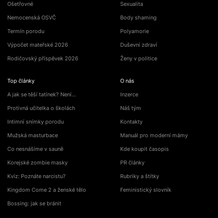
Ošetřovné
Sexualita
Nemocenská OSVČ
Body shaming
Termín porodu
Polyamorie
Výpočet mateřské 2026
Duševní zdraví
Rodičovský příspěvek 2026
Ženy v politice
Top články
O nás
A jak se těší tatínek? Není…
Inzerce
Protivná učitelka o školách
Náš tým
Intimní snímky porodu
Kontakty
Mužská masturbace
Manuál pro moderní mámy
Co nesnášíme v sauně
Kde koupit časopis
Korejské zombie masky
PR články
Kvíz: Poznáte narcistu?
Rubriky a štítky
Kingdom Come 2 a ženské tělo
Feministický slovník
Bossing: jak se bránit