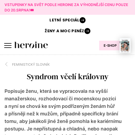
VSTUPENKY NA SVĚT PODLE HEROINE ZA VÝHODNĚJŠÍ CENU POUZE
DO 20.SRPNA!🎟️
LETNÍ
SPECIÁL
ŽENY A
MOC PENĚZ
E-SHOP
FEMINISTICKÝ SLOVNÍK
Syndrom včelí královny
Popisuje ženu, která se vypracovala na vyšší
manažerskou, rozhodovací či mocenskou pozici
a nyní se chová ke svým podřízeným ženám hůř
a přísněji než k mužům, případně specificky brání
tomu, aby jakékoli jiné ženě pomohla ke kariérnímu
postupu. Je nepřístupná a chladná, nebo naopak