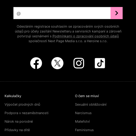
Odesláním registrace souhlasím se zpracováním svých osobních
údajů pro účely zasílání Newsletteru a servisních kampaní a zároveň
potvrzuji seznámení s
Podmínkami o zpracování osobních údajů
společností Next Page Media s.r.o. a Heroine s.r.o.
Kalkulačky
O čem se mluví
Výpočet plodných dnů
Sexuální obtěžování
Podpora v nezaměstnanosti
Narcismus
Nárok na porodné
Mateřství
Přídavky na dítě
Feminismus