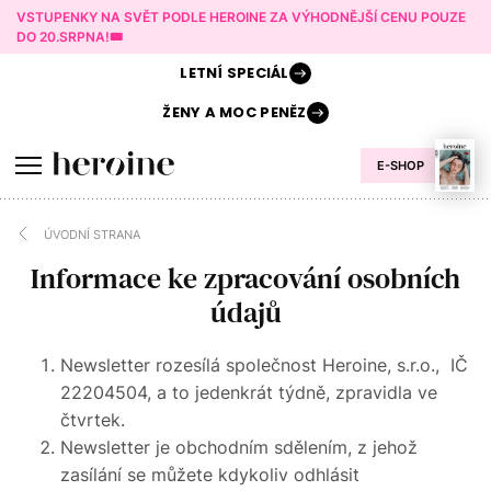
VSTUPENKY NA SVĚT PODLE HEROINE ZA VÝHODNĚJŠÍ CENU POUZE
DO 20.SRPNA!🎟️
LETNÍ
SPECIÁL
ŽENY A
MOC PENĚZ
E-SHOP
ÚVODNÍ STRANA
Informace ke zpracování osobních
údajů
Newsletter rozesílá společnost Heroine, s.r.o., IČ
22204504, a to jedenkrát týdně, zpravidla ve
čtvrtek.
Newsletter je obchodním sdělením, z jehož
zasílání se můžete kdykoliv odhlásit