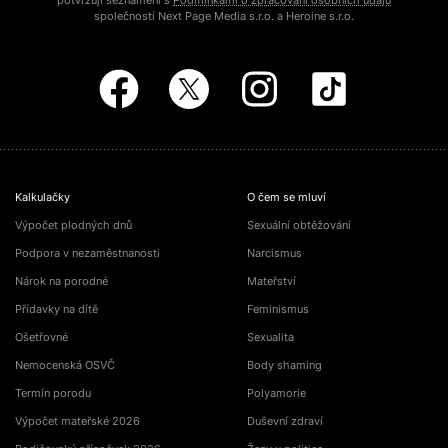
potvrzuji seznámení s
Podmínkami o zpracování osobních údajů
společností Next Page Media s.r.o. a Heroine s.r.o.
Kalkulačky
O čem se mluví
Výpočet plodných dnů
Sexuální obtěžování
Podpora v nezaměstnanosti
Narcismus
Nárok na porodné
Mateřství
Přídavky na dítě
Feminismus
Ošetřovné
Sexualita
Nemocenská OSVČ
Body shaming
Termín porodu
Polyamorie
Výpočet mateřské 2026
Duševní zdraví