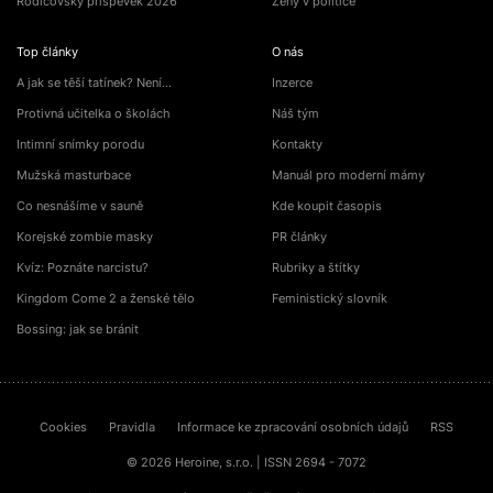
Rodičovský příspěvek 2026
Ženy v politice
Top články
O nás
A jak se těší tatínek? Není…
Inzerce
Protivná učitelka o školách
Náš tým
Intimní snímky porodu
Kontakty
Mužská masturbace
Manuál pro moderní mámy
Co nesnášíme v sauně
Kde koupit časopis
Korejské zombie masky
PR články
Kvíz: Poznáte narcistu?
Rubriky a štítky
Kingdom Come 2 a ženské tělo
Feministický slovník
Bossing: jak se bránit
Cookies
Pravidla
Informace ke zpracování osobních údajů
RSS
© 2026 Heroine, s.r.o. | ISSN 2694 - 7072