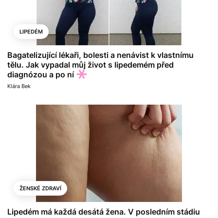
LIPEDÉM
Bagatelizující lékaři, bolesti a nenávist k vlastnímu
tělu. Jak vypadal můj život s lipedemém před
diagnózou a po ní
Klára Bek
ŽENSKÉ ZDRAVÍ
Lipedém má každá desátá žena. V posledním stádiu