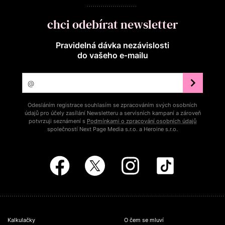
chci odebírat newsletter
Pravidelná dávka nezávislosti
do vašeho e‑mailu
Odesláním registrace souhlasím se zpracováním svých osobních
údajů pro účely zasílání Newsletteru a servisních kampaní a zároveň
potvrzuji seznámení s
Podmínkami o zpracování osobních údajů
společností Next Page Media s.r.o. a Heroine s.r.o.
Kalkulačky
O čem se mluví