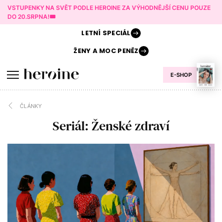
VSTUPENKY NA SVĚT PODLE HEROINE ZA VÝHODNĚJŠÍ CENU POUZE
DO 20.SRPNA!🎟️
LETNÍ
SPECIÁL
ŽENY A
MOC PENĚZ
E-SHOP
ČLÁNKY
Seriál: Ženské zdraví