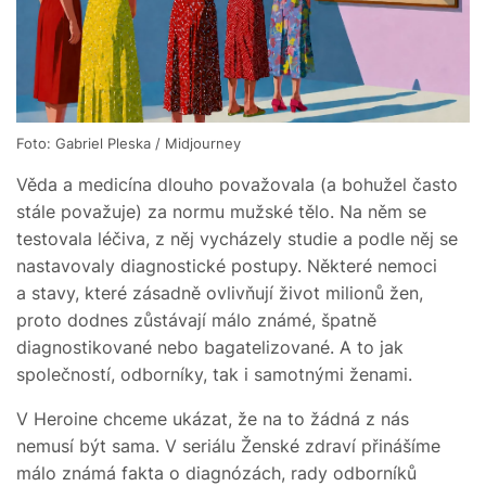
Foto: Gabriel Pleska / Midjourney
Věda a medicína dlouho považovala (a bohužel často
stále považuje) za normu mužské tělo. Na něm se
testovala léčiva, z něj vycházely studie a podle něj se
nastavovaly diagnostické postupy. Některé nemoci
a stavy, které zásadně ovlivňují život milionů žen,
proto dodnes zůstávají málo známé, špatně
diagnostikované nebo bagatelizované. A to jak
společností, odborníky, tak i samotnými ženami.
V Heroine chceme ukázat, že na to žádná z nás
nemusí být sama. V seriálu Ženské zdraví přinášíme
málo známá fakta o diagnózách, rady odborníků