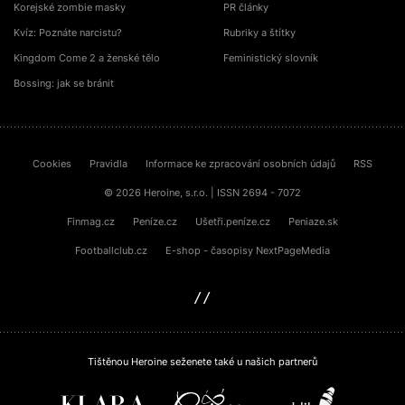
Korejské zombie masky
PR články
Kvíz: Poznáte narcistu?
Rubriky a štítky
Kingdom Come 2 a ženské tělo
Feministický slovník
Bossing: jak se bránit
Cookies
Pravidla
Informace ke zpracování osobních údajů
RSS
© 2026 Heroine, s.r.o. | ISSN 2694 - 7072
Finmag.cz
Peníze.cz
Ušetři.peníze.cz
Peniaze.sk
Footballclub.cz
E-shop - časopisy NextPageMedia
sinfin.digital
Tištěnou Heroine seženete také u našich partnerů