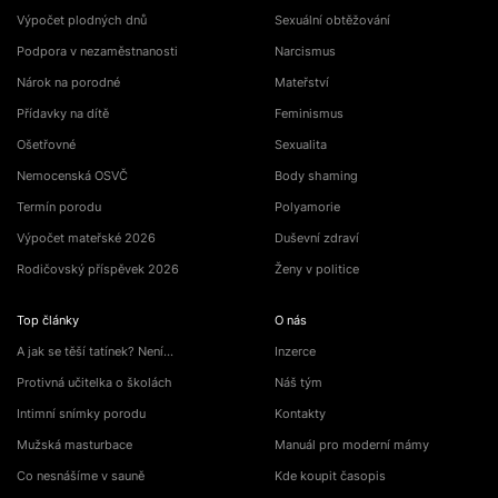
Výpočet plodných dnů
Sexuální obtěžování
Podpora v nezaměstnanosti
Narcismus
Nárok na porodné
Mateřství
Přídavky na dítě
Feminismus
Ošetřovné
Sexualita
Nemocenská OSVČ
Body shaming
Termín porodu
Polyamorie
Výpočet mateřské 2026
Duševní zdraví
Rodičovský příspěvek 2026
Ženy v politice
Top články
O nás
A jak se těší tatínek? Není…
Inzerce
Protivná učitelka o školách
Náš tým
Intimní snímky porodu
Kontakty
Mužská masturbace
Manuál pro moderní mámy
Co nesnášíme v sauně
Kde koupit časopis