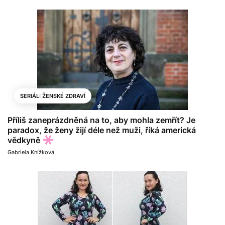
SERIÁL: ŽENSKÉ ZDRAVÍ
Příliš zaneprázdněná na to, aby mohla zemřít? Je
paradox, že ženy žijí déle než muži, říká americká
vědkyně
Gabriela Knížková