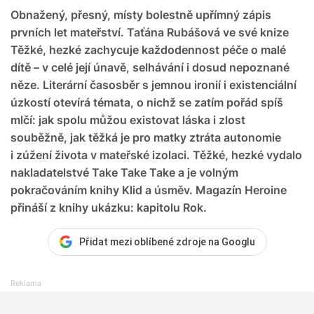
Obnažený, přesný, místy bolestně upřímný zápis
prvních let mateřství. Taťána Rubášová ve své knize
Těžké, hezké zachycuje každodennost péče o malé
dítě – v celé její únavě, selhávání i dosud nepoznané
něze. Literární časosběr s jemnou ironií i existenciální
úzkostí otevírá témata, o nichž se zatím pořád spíš
mlčí: jak spolu můžou existovat láska i zlost
souběžně, jak těžká je pro matky ztráta autonomie
i zúžení života v mateřské izolaci. Těžké, hezké vydalo
nakladatelstvé Take Take Take a je volným
pokračováním knihy Klid a úsměv. Magazín Heroine
přináší z knihy ukázku: kapitolu Rok.
Přidat mezi oblíbené zdroje na Googlu