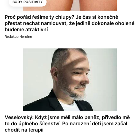
BODY POSITIVITY
Proč pořád řešíme ty chlupy? Je čas si konečně
přestat nechat namlouvat, že jedině dokonale oholené
budeme atraktivní
Redakce Heroine
Veselovský: Když jsme měli málo peněz, přivedlo mě
to do úplného šílenství. Po narození dětí jsem začal
chodit na terapii