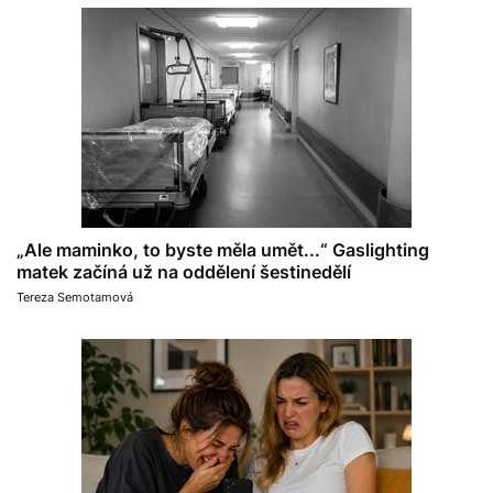
„Ale maminko, to byste měla umět...“ Gaslighting
matek začíná už na oddělení šestinedělí
Tereza Semotamová