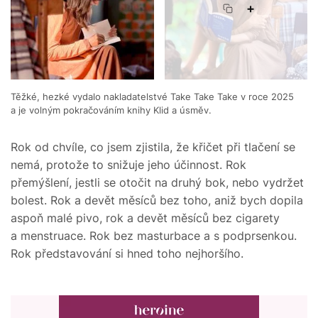
+
Těžké, hezké vydalo nakladatelstvé Take Take Take v roce 2025
a je volným pokračováním knihy Klid a úsměv.
Rok od chvíle, co jsem zjistila, že křičet při tlačení se
nemá, protože to snižuje jeho účinnost. Rok
přemýšlení, jestli se otočit na druhý bok, nebo vydržet
bolest. Rok a devět měsíců bez toho, aniž bych dopila
aspoň malé pivo, rok a devět měsíců bez cigarety
a menstruace. Rok bez masturbace a s podprsenkou.
Rok představování si hned toho nejhoršího.