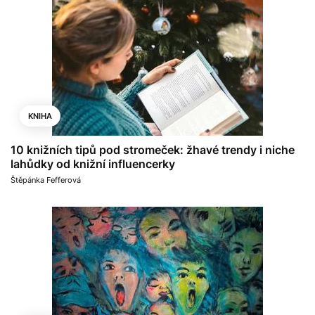
KNIHA
10 knižních tipů pod stromeček: žhavé trendy i niche
lahůdky od knižní influencerky
Štěpánka Fefferová