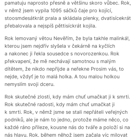
pamatuju naprosto přesně a většinu skoro vůbec. Rok,
v němž jsem vypila 1095 sáčků čaje pro kojící,
stoosmdesátkrát prala a skládala plenky, dvatisícekrát
přebalovala a nejspíš pěttisíckrát kojila.
Rok lemovaný větou Nevěřím, že byla takhle malinká!,
kterou jsem nejdřív slyšela v čekárně na kyčlích
a nakonec ji řekla sousedce s novorozenkou. Rok
překvapení, že mě nechávají samotnou s malým
dítětem, že nikdo nepřijde a neřekne Prosim vás, to
nejde, vždyť je to malá holka. A tou malou holkou
nemyslím svoji dceru.
Rok skutečné zlosti, kdy mám chuť umačkat ji k smrti.
Rok skutečné radosti, kdy mám chuť umačkat ji
k smrti. Rok, v němž jsme se stali nepřáteli veřejných
podniků, ale je nám to jedno, protože máme něco, co
každé ráno přileze, kousne nás do tváře a položí si na
nás hlavu. Rok, během něhož jsem začala víc milovat