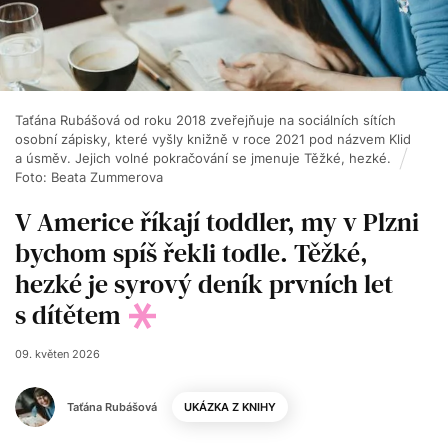
Taťána Rubášová od roku 2018 zveřejňuje na sociálních sítích
osobní zápisky, které vyšly knižně v roce 2021 pod názvem Klid
a úsměv. Jejich volné pokračování se jmenuje Těžké, hezké.
Foto: Beata Zummerova
V Americe říkají toddler, my v Plzni
bychom spíš řekli todle. Těžké,
hezké je syrový deník prvních let
s dítětem
09. květen 2026
Taťána Rubášová
UKÁZKA Z KNIHY