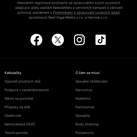
Odesláním registrace souhlasím se zpracováním svých osobních
údajů pro účely zasílání Newsletteru a servisních kampaní a zároveň
potvrzuji seznámení s
Podmínkami o zpracování osobních údajů
společností Next Page Media s.r.o. a Heroine s.r.o.
Kalkulačky
O čem se mluví
Výpočet plodných dnů
Sexuální obtěžování
Podpora v nezaměstnanosti
Narcismus
Nárok na porodné
Mateřství
Přídavky na dítě
Feminismus
Ošetřovné
Sexualita
Nemocenská OSVČ
Body shaming
Termín porodu
Polyamorie