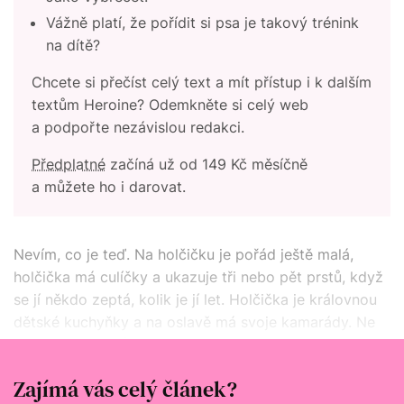
Vážně platí, že pořídit si psa je takový trénink
na dítě?
Chcete si přečíst celý text a mít přístup i k dalším
textům Heroine? Odemkněte si celý web
a podpořte nezávislou redakci.
Předplatné
začíná už od 149 Kč měsíčně
a můžete ho i darovat.
Nevím, co je teď. Na holčičku je pořád ještě malá,
holčička má culíčky a ukazuje tři nebo pět prstů, když
se jí někdo zeptá, kolik je jí let. Holčička je královnou
dětské kuchyňky a na oslavě má svoje kamarády. Ne
kamarády rodičů. Zoja je něco, čemu v americe říkají
toddler. My v Plzni bychom asi řekli todle.
Zajímá vás celý článek?