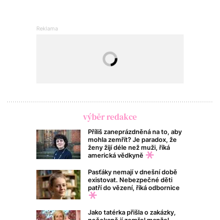
výběr redakce
Příliš zaneprázdněná na to, aby
mohla zemřít? Je paradox, že
ženy žijí déle než muži, říká
americká vědkyně
Pasťáky nemají v dnešní době
existovat. Nebezpečné děti
patří do vězení, říká odbornice
Jako tatérka přišla o zakázky,