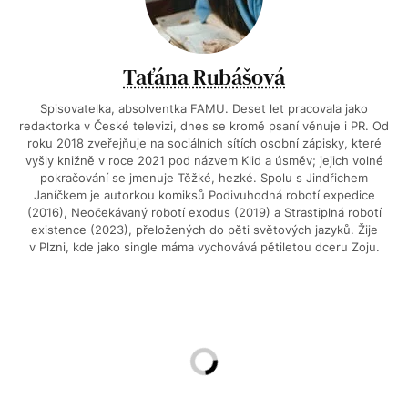
Taťána Rubášová
Spisovatelka, absolventka FAMU. Deset let pracovala jako
redaktorka v České televizi, dnes se kromě psaní věnuje i PR. Od
roku 2018 zveřejňuje na sociálních sítích osobní zápisky, které
vyšly knižně v roce 2021 pod názvem Klid a úsměv; jejich volné
pokračování se jmenuje Těžké, hezké. Spolu s Jindřichem
Janíčkem je autorkou komiksů Podivuhodná robotí expedice
(2016), Neočekávaný robotí exodus (2019) a Strastiplná robotí
existence (2023), přeložených do pěti světových jazyků. Žije
v Plzni, kde jako single máma vychovává pětiletou dceru Zoju.