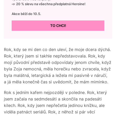
📣
20 % slevu na všechna předplatná Heroine!
Akce běží do 10.5.
TO CHCI!
Rok, kdy se mi den co den uleví, že moje dcera dýchá.
Rok, který jsem si takhle nepředstavovala. Rok, kdy
mojí původní představě odpovídaly jenom chvíle, když
byla Zoja nemocná, měla horečku nebo zvracela, když
byla malátná, letargická a ležela mi pasivně v náručí,
a já měla konečně čas si uvědomit, že mám miminko.
Rok s jedním kafem nejpozději v poledne. Rok, který
jsem začala na sedmdesáti a skončila na padesáti
kilech. Rok, kdy jsem nepřečetla jedinou knížku, ale
viděla patnáct seriálů. Rok, z něhož si pár věcí