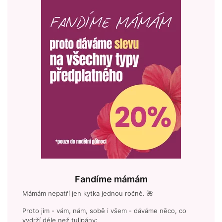
Fandíme mámám
Mámám nepatří jen kytka jednou ročně. 🌺
Proto jim - vám, nám, sobě i všem - dáváme něco, co
vydrží déle než tulipány: