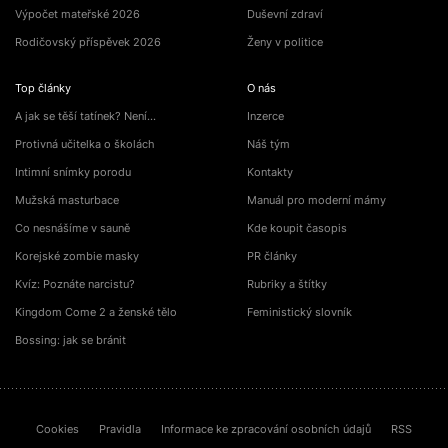
Výpočet mateřské 2026
Duševní zdraví
Rodičovský příspěvek 2026
Ženy v politice
Top články
O nás
A jak se těší tatínek? Není…
Inzerce
Protivná učitelka o školách
Náš tým
Intimní snímky porodu
Kontakty
Mužská masturbace
Manuál pro moderní mámy
Co nesnášíme v sauně
Kde koupit časopis
Korejské zombie masky
PR články
Kvíz: Poznáte narcistu?
Rubriky a štítky
Kingdom Come 2 a ženské tělo
Feministický slovník
Bossing: jak se bránit
Cookies
Pravidla
Informace ke zpracování osobních údajů
RSS