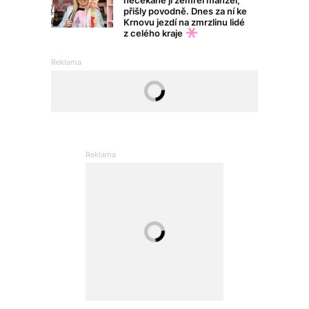
nečekaně jí zemřel manžel,
přišly povodně. Dnes za ní ke
Krnovu jezdí na zmrzlinu lidé
z celého kraje