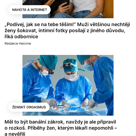
NAHOTA A INTERNET
„Podívej, jak se na tebe těším!“ Muži většinou nechtějí
ženy šokovat, intimní fotky posílají z jiného důvodu,
říká odbornice
Redakce Heroine
ŽENSKÝ ORGASMUS
Měl to být banální zákrok, navždy je ale připravil
o rozkoš. Příběhy žen, kterým lékaři nepomohli –
a nevěřili