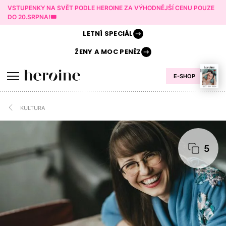
VSTUPENKY NA SVĚT PODLE HEROINE ZA VÝHODNĚJŠÍ CENU POUZE
DO 20.SRPNA!🎟️
LETNÍ
SPECIÁL
ŽENY A
MOC PENĚZ
E-SHOP
KULTURA
5