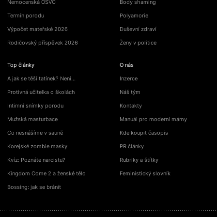
Nemocenská OSVČ
Body shaming
Termín porodu
Polyamorie
Výpočet mateřské 2026
Duševní zdraví
Rodičovský příspěvek 2026
Ženy v politice
Top články
O nás
A jak se těší tatínek? Není…
Inzerce
Protivná učitelka o školách
Náš tým
Intimní snímky porodu
Kontakty
Mužská masturbace
Manuál pro moderní mámy
Co nesnášíme v sauně
Kde koupit časopis
Korejské zombie masky
PR články
Kvíz: Poznáte narcistu?
Rubriky a štítky
Kingdom Come 2 a ženské tělo
Feministický slovník
Bossing: jak se bránit