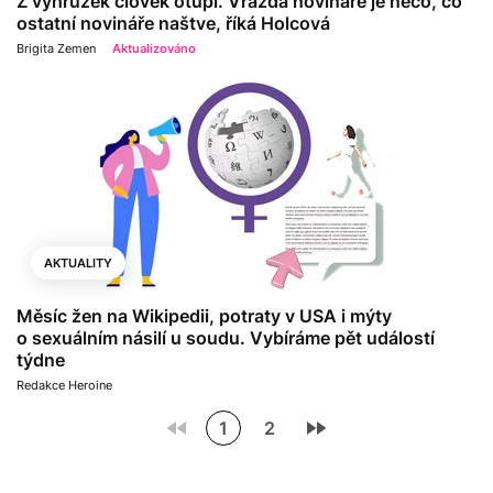
Z výhrůžek člověk otupí. Vražda novináře je něco, co
ostatní novináře naštve, říká Holcová
Brigita Zemen
Aktualizováno
AKTUALITY
Měsíc žen na Wikipedii, potraty v USA i mýty
o sexuálním násilí u soudu. Vybíráme pět událostí
týdne
Redakce Heroine
1
2