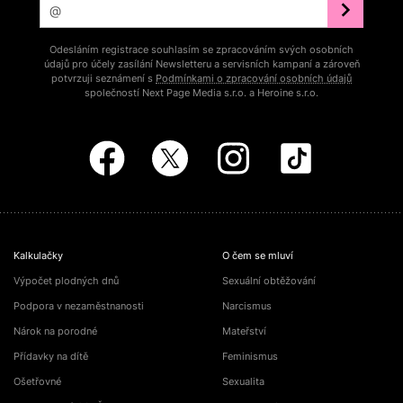
Odesláním registrace souhlasím se zpracováním svých osobních
údajů pro účely zasílání Newsletteru a servisních kampaní a zároveň
potvrzuji seznámení s
Podmínkami o zpracování osobních údajů
společností Next Page Media s.r.o. a Heroine s.r.o.
Kalkulačky
O čem se mluví
Výpočet plodných dnů
Sexuální obtěžování
Podpora v nezaměstnanosti
Narcismus
Nárok na porodné
Mateřství
Přídavky na dítě
Feminismus
Ošetřovné
Sexualita