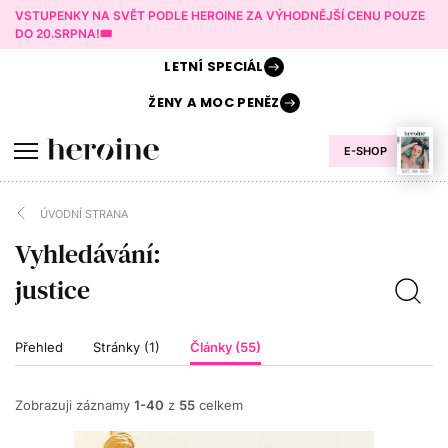
VSTUPENKY NA SVĚT PODLE HEROINE ZA VÝHODNĚJŠÍ CENU POUZE
DO 20.SRPNA!🎟️
LETNÍ
SPECIÁL
ŽENY A
MOC PENĚZ
E-SHOP
ÚVODNÍ STRANA
Vyhledávání:
Přehled
Stránky (1)
Články (55)
Zobrazuji záznamy
1-40
z
55
celkem