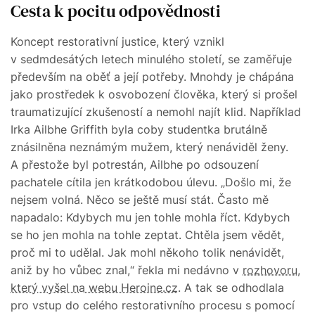
Cesta k pocitu odpovědnosti
Koncept restorativní justice, který vznikl
v sedmdesátých letech minulého století, se zaměřuje
především na oběť a její potřeby. Mnohdy je chápána
jako prostředek k osvobození člověka, který si prošel
traumatizující zkušeností a nemohl najít klid. Například
Irka Ailbhe Griffith byla coby studentka brutálně
znásilněna neznámým mužem, který nenáviděl ženy.
A přestože byl potrestán, Ailbhe po odsouzení
pachatele cítila jen krátkodobou úlevu. „Došlo mi, že
nejsem volná. Něco se ještě musí stát. Často mě
napadalo: Kdybych mu jen tohle mohla říct. Kdybych
se ho jen mohla na tohle zeptat. Chtěla jsem vědět,
proč mi to udělal. Jak mohl někoho tolik nenávidět,
aniž by ho vůbec znal,“ řekla mi nedávno v
rozhovoru,
který vyšel na webu Heroine.cz
. A tak se odhodlala
pro vstup do celého restorativního procesu s pomocí