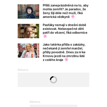
Příliš zaneprázdněná na to, aby
mohla zemřít? Je paradox, že
ženy žijí déle než muži, říká
americká vědkyně
Pasťáky nemají v dnešní době
existovat. Nebezpečné děti
patří do vězení, říká odbornice
Jako tatérka přišla o zakázky,
nečekaně jí zemřel manžel,
přišly povodně. Dnes za ní ke
Krnovu jezdí na zmrzlinu lidé
z celého kraje