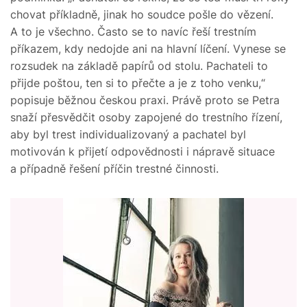
chovat příkladně, jinak ho soudce pošle do vězení.
A to je všechno. Často se to navíc řeší trestním
příkazem, kdy nedojde ani na hlavní líčení. Vynese se
rozsudek na základě papírů od stolu. Pachateli to
přijde poštou, ten si to přečte a je z toho venku,“
popisuje běžnou českou praxi. Právě proto se Petra
snaží přesvědčit osoby zapojené do trestního řízení,
aby byl trest individualizovaný a pachatel byl
motivován k přijetí odpovědnosti i nápravě situace
a případně řešení příčin trestné činnosti.