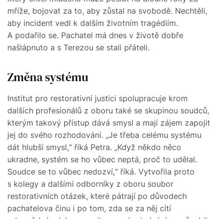
mříže, bojovat za to, aby zůstal na svobodě. Nechtěli,
aby incident vedl k dalším životním tragédiím.
A podařilo se. Pachatel má dnes v životě dobře
našlápnuto a s Terezou se stali přáteli.
Změna systému
Institut pro restorativní justici spolupracuje krom
dalších profesionálů z oboru také se skupinou soudců,
kterým takový přístup dává smysl a mají zájem zapojit
jej do svého rozhodování. „Je třeba celému systému
dát hlubší smysl,“ říká Petra. „Když někdo něco
ukradne, systém se ho vůbec neptá, proč to udělal.
Soudce se to vůbec nedozví,“ říká. Vytvořila proto
s kolegy a dalšími odborníky z oboru soubor
restorativních otázek, které pátrají po důvodech
pachatelova činu i po tom, zda se za něj cítí