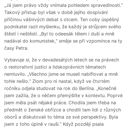
„Já jsem právo vždy vnímala pohledem spravedlnosti.“
Takový přístup byl však v době jejího dospívání
příčinou vášnivých debat s otcem. Ten coby úspěšný
podnikatel razil myšlenku, že každý je strůjcem svého
štěstí i neštěstí. „Byl to odeesák tělem i duší a mně
nadával do komunistek,“ směje se při vzpomínce na ty
časy Petra.
Vybavuje si, že v devadesátých letech se na právech
o restorativní justici a lidskoprávních tématech
nemluvilo. „Všechno jsme se museli nabiflovat a mně
tohle nešlo.“ Zlom pro ni nastal, když ve čtvrtém
ročníku odjela studovat na rok do Berlína. „Konečně
jsem zažila, že o něčem přemýšlíte v kontextu. Poprvé
jsem měla psát nějaké práce. Chodila jsem třeba na
předmět o ženské obřízce a chodili tam lidi z různých
oborů a diskutovali to téma ze své perspektivy. Byla
jsem z toho úplně v rauši.“ Když později psala