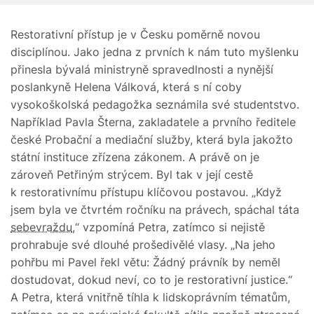
Restorativní přístup je v Česku poměrně novou
disciplínou. Jako jedna z prvních k nám tuto myšlenku
přinesla bývalá ministryně spravedlnosti a nynější
poslankyně Helena Válková, která s ní coby
vysokoškolská pedagožka seznámila své studentstvo.
Například Pavla Šterna, zakladatele a prvního ředitele
české Probační a mediační služby, která byla jakožto
státní instituce zřízena zákonem. A právě on je
zároveň Petřiným strýcem. Byl tak v její cestě
k restorativnímu přístupu klíčovou postavou. „Když
jsem byla ve čtvrtém ročníku na právech, spáchal táta
sebevraždu
,“ vzpomíná Petra, zatímco si nejistě
prohrabuje své dlouhé prošedivělé vlasy. „Na jeho
pohřbu mi Pavel řekl větu: Žádný právník by neměl
dostudovat, dokud neví, co to je restorativní justice.“
A Petra, která vnitřně tíhla k lidskoprávním tématům,