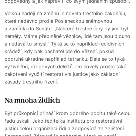
odpovědný a jak napravit, co svým jednáním způsobil.
Velkou nadějí na změnu je novela trestního zákoníku,
která nedávno prošla Poslaneckou sněmovnou
a zamířila do Senátu. „Některé trestné činy by jimi být
neměly. Máme přeplněné věznice, lidé tam jsou dlouho
a nedává to smysl.“ Týká se to například recidivních
krádeží, kdy pak pachatel jde do vězení, pokud
podruhé ukradne například tatranku. Dále se to týká
výživného, drogových deliktů. Do novely prošlo také
zakotvení využití restorativní justice jako základní
zásady trestního řízení.
Na mnoha židlích
Být průkopnicí přináší krom dobrého pocitu také celou
řadu úskalí. Jako ředitelka Institutu pro restorativní
justici celou organizaci řídí a zodpovídá za zajištění
financování. Zároveň je odbornicí, která se snaží