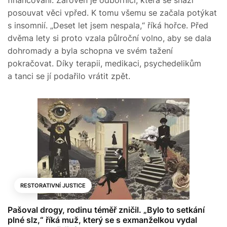
posouvat věci vpřed. K tomu všemu se začala potýkat
s insomnií. „Deset let jsem nespala,“ říká hořce. Před
dvěma lety si proto vzala půlroční volno, aby se dala
dohromady a byla schopna ve svém tažení
pokračovat. Díky terapii, medikaci, psychedelikům
a tanci se jí podařilo vrátit zpět.
RESTORATIVNÍ JUSTICE
Pašoval drogy, rodinu téměř zničil. „Bylo to setkání
plné slz,“ říká muž, který se s exmanželkou vydal