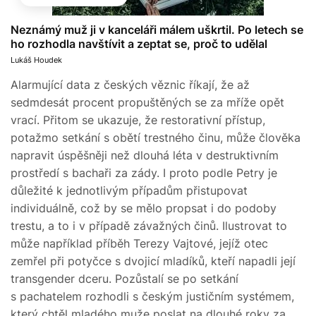
Neznámý muž ji v kanceláři málem uškrtil. Po letech se
ho rozhodla navštívit a zeptat se, proč to udělal
Lukáš Houdek
Alarmující data z českých věznic říkají, že až
sedmdesát procent propuštěných se za mříže opět
vrací. Přitom se ukazuje, že restorativní přístup,
potažmo setkání s obětí trestného činu, může člověka
napravit úspěšněji než dlouhá léta v destruktivním
prostředí s bachaři za zády. I proto podle Petry je
důležité k jednotlivým případům přistupovat
individuálně, což by se mělo propsat i do podoby
trestu, a to i v případě závažných činů. Ilustrovat to
může například příběh Terezy Vajtové, jejíž otec
zemřel při potyčce s dvojicí mladíků, kteří napadli její
transgender dceru. Pozůstalí se po setkání
s pachatelem rozhodli s českým justičním systémem,
který chtěl mladého muže poslat na dlouhé roky za