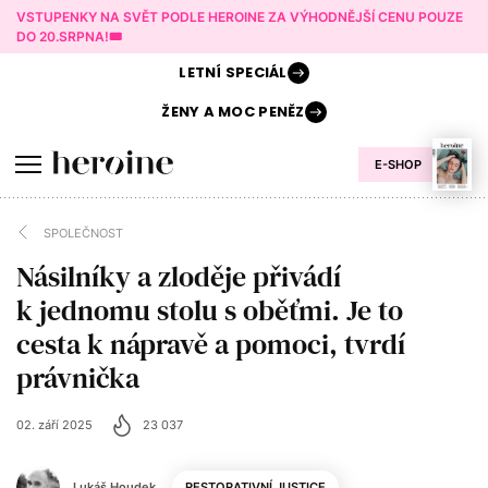
VSTUPENKY NA SVĚT PODLE HEROINE ZA VÝHODNĚJŠÍ CENU POUZE
DO 20.SRPNA!🎟️
LETNÍ
SPECIÁL
ŽENY A
MOC PENĚZ
E-SHOP
SPOLEČNOST
Násilníky a zloděje přivádí
k jednomu stolu s oběťmi. Je to
cesta k nápravě a pomoci, tvrdí
právnička
02. září 2025
23 037
Lukáš Houdek
RESTORATIVNÍ JUSTICE