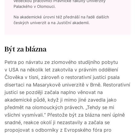
vědeckou pracovnicí Právnické fakulty Univerzity
Palackého v Olomouci.
Na akademické úrovni též přednáší na řadě dalších
českých univerzit a na Justiční akademii.
Být za blázna
Petra po návratu ze zlomového studijního pobytu
v USA na několik let zakotvila v právním oddělení
Člověka v tísni, zároveň o restorativní justici psala
disertaci na Masarykově univerzitě v Brně. Restorativní
justici se později začala naplno věnovat na
akademické půdě, když ji mimo jiné zavedla jako
předmět na olomouckých právech. „Tehdy se mi
všichni vysmívali.“ Přestože být za blázna není úplně
snadné, reakce okolí ji nezastavily a začala se
propojovat s odborníky z Evropského fóra pro