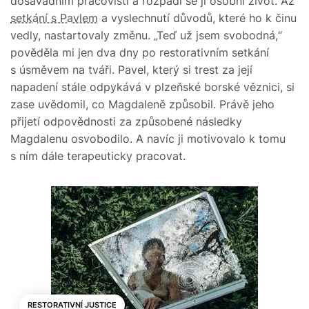
dosavadním pracovišti a rozpadl se jí osobní život. Až
setkání s Pavlem
a vyslechnutí důvodů, které ho k činu
vedly, nastartovaly změnu. „Teď už jsem svobodná,“
pověděla mi jen dva dny po restorativním setkání
s úsměvem na tváři. Pavel, který si trest za její
napadení stále odpykává v plzeňské borské věznici, si
zase uvědomil, co Magdaleně způsobil. Právě jeho
přijetí odpovědnosti za způsobené následky
Magdalenu osvobodilo. A navíc ji motivovalo k tomu
s ním dále terapeuticky pracovat.
RESTORATIVNÍ JUSTICE