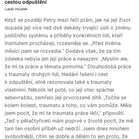
cestou odpuštění
Lukáš Houdek
Když se později Petry mezi řečí ptám, jak na její život
dopadá její více než dvě dekády trvající úsilí o změnu
justičního systému a příběhy konkrétních lidí, kteří
Institutem procházejí, rozesměje se. „Před dvěma
měsíci jsem se rozvedla.“ Dodává však, že za tím
zdaleka nebyla jen její práce a nasazení. „Myslím ale,
že mi ta práce a témata pomohla.“ Dlouhodobá práce
s traumaty druhých lidí, hledání řešení i cest
k odpuštění, silně rezonovala také s traumaty
vlastními. Několik let poté, co její otec spáchal
sebevraždu, zemřelo její prvorozené dítě. „Točíte se
kolem bolesti, traumatu a toho, co vám pomůže. Měla
jsem pocit, že mi ta traumata práce léčí,“ připouští.
„Teď v pětačtyřiceti mám poprvé v životě pocit, že mě
tam ten osobní příběh už nedrží. Jsem dnes mnohem
svobodnější, cítím se dobře a dělám to jen proto, že