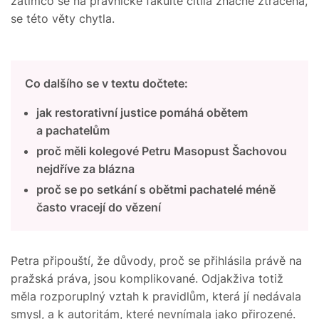
zatímco se na právnické fakultě cítila značně ztracená,
se této věty chytla.
Co dalšího se v textu dočtete:
jak restorativní justice pomáhá obětem
a pachatelům
proč měli kolegové Petru Masopust Šachovou
nejdříve za blázna
proč se po setkání s obětmi pachatelé méně
často vracejí do vězení
Petra připouští, že důvody, proč se přihlásila právě na
pražská práva, jsou komplikované. Odjakživa totiž
měla rozporuplný vztah k pravidlům, která jí nedávala
smysl, a k autoritám, které nevnímala jako přirozené.