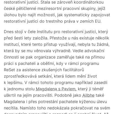
restorativní justici. Stala se zároveň koordinátorkou
české pětičlenné meziresortní pracovní skupiny, jejíž
úlohou bylo najít možnosti, jak systematicky zapojovat
restorativní justici do trestního práva v zemích EU.
Dnes stojí v čele Institutu pro restorativní justici, který
před šesti lety založila. Přestože u nás existuje několik
institucí, které tento přístup využívají, nebyla tu žádná,
která by se mu věnovala výhradně. Vedle advokační
činnosti se pak organizace zaměřuje také na přímou
práci s pachateli a oběťmi, kdy v rámci programu
ReSet za asistence zkušených facilitátorů
zprostředkovává setkání, která lidem mění život
k lepšímu. V rámci tohoto programu například zasedli
k jednomu stolu
Magdalena s Pavlem
, který ji téměř
uškrtil na jejím pracovišti. Podobně jako
Ailbhe
také
Magdalena i přes potrestání pachatele kýženou úlevu
necítila. Namísto toho nedokázala pokračovat na svém