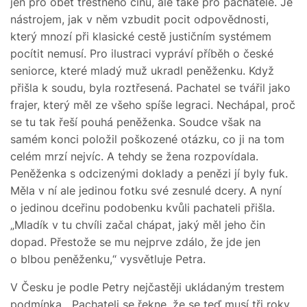
jen pro oběť trestného činu, ale také pro pachatele. Je
nástrojem, jak v něm vzbudit pocit odpovědnosti,
který mnozí při klasické cestě justičním systémem
pocítit nemusí. Pro ilustraci vypráví příběh o české
seniorce, které mladý muž ukradl peněženku. Když
přišla k soudu, byla roztřesená. Pachatel se tvářil jako
frajer, který měl ze všeho spíše legraci. Nechápal, proč
se tu tak řeší pouhá peněženka. Soudce však na
samém konci položil poškozené otázku, co ji na tom
celém mrzí nejvíc. A tehdy se žena rozpovídala.
Peněženka s odcizenými doklady a penězi jí byly fuk.
Měla v ní ale jedinou fotku své zesnulé dcery. A nyní
o jedinou dceřinu podobenku kvůli pachateli přišla.
„Mladík v tu chvíli začal chápat, jaký měl jeho čin
dopad. Přestože se mu nejprve zdálo, že jde jen
o blbou peněženku,“ vysvětluje Petra.
V Česku je podle Petry nejčastěji ukládaným trestem
podmínka. „Pachateli se řekne, že se teď musí tři roky