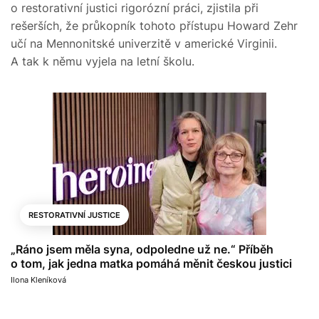
o restorativní justici rigorózní práci, zjistila při
rešerších, že průkopník tohoto přístupu Howard Zehr
učí na Mennonitské univerzitě v americké Virginii.
A tak k němu vyjela na letní školu.
RESTORATIVNÍ JUSTICE
„Ráno jsem měla syna, odpoledne už ne.“ Příběh
o tom, jak jedna matka pomáhá měnit českou justici
Ilona Kleníková