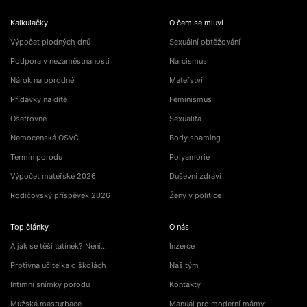
Kalkulačky
O čem se mluví
Výpočet plodných dnů
Sexuální obtěžování
Podpora v nezaměstnanosti
Narcismus
Nárok na porodné
Mateřství
Přídavky na dítě
Feminismus
Ošetřovné
Sexualita
Nemocenská OSVČ
Body shaming
Termín porodu
Polyamorie
Výpočet mateřské 2026
Duševní zdraví
Rodičovský příspěvek 2026
Ženy v politice
Top články
O nás
A jak se těší tatínek? Není…
Inzerce
Protivná učitelka o školách
Náš tým
Intimní snímky porodu
Kontakty
Mužská masturbace
Manuál pro moderní mámy