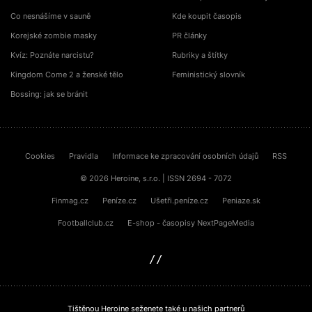
Co nesnášíme v sauně
Kde koupit časopis
Korejské zombie masky
PR články
Kvíz: Poznáte narcistu?
Rubriky a štítky
Kingdom Come 2 a ženské tělo
Feministický slovník
Bossing: jak se bránit
Cookies
Pravidla
Informace ke zpracování osobních údajů
RSS
© 2026 Heroine, s.r.o. | ISSN 2694 - 7072
Finmag.cz
Peníze.cz
Ušetři.peníze.cz
Peniaze.sk
Footballclub.cz
E-shop - časopisy NextPageMedia
sinfin.digital
Tištěnou Heroine seženete také u našich partnerů