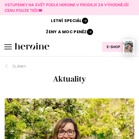
VSTUPENKY NA SVĚT PODLE HEROINE V PRODEJI! ZA VÝHODNĚJŠÍ
CENU POUZE TEĎ!🎟️
LETNÍ
SPECIÁL
ŽENY A
MOC PENĚZ
E-SHOP
ČLÁNKY
Aktuality