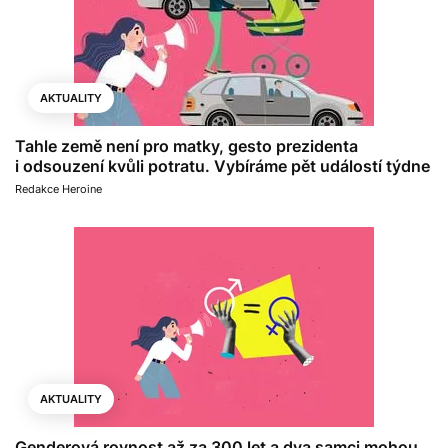
AKTUALITY
Tahle země není pro matky, gesto prezidenta
i odsouzení kvůli potratu. Vybíráme pět událostí týdne
Redakce Heroine
AKTUALITY
Genderová rovnost až za 300 let a dva samci mohou