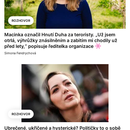
ROZHOVOR
Macinka označil Hnutí Duha za teroristy. „Už jsem
otrlá, výhrůžky znásilněním a zabitím mi chodily už
před lety,“ popisuje ředitelka organizace
Simona Fendrychová
ROZHOVOR
Ubrečené, ukřičené a hysterické? Političky to o sobě