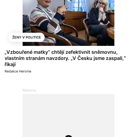
ŽENY V POLITICE
„Vzbouřené matky“ chtějí zefektivnit sněmovnu,
vlastním stranám navzdory. „V Česku jsme zaspali,“
říkají
Redakce Heroine