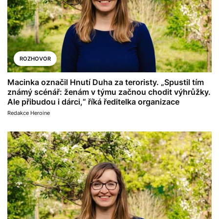
ROZHOVOR
Macinka označil Hnutí Duha za teroristy. „Spustil tím
známý scénář: ženám v týmu začnou chodit výhrůžky.
Ale přibudou i dárci,“ říká ředitelka organizace
Redakce Heroine