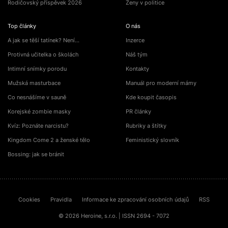
Rodičovský příspěvek 2026
Ženy v politice
Top články
O nás
A jak se těší tatínek? Není…
Inzerce
Protivná učitelka o školách
Náš tým
Intimní snímky porodu
Kontakty
Mužská masturbace
Manuál pro moderní mámy
Co nesnášíme v sauně
Kde koupit časopis
Korejské zombie masky
PR články
Kvíz: Poznáte narcistu?
Rubriky a štítky
Kingdom Come 2 a ženské tělo
Feministický slovník
Bossing: jak se bránit
Cookies
Pravidla
Informace ke zpracování osobních údajů
RSS
© 2026 Heroine, s.r.o. | ISSN 2694 - 7072