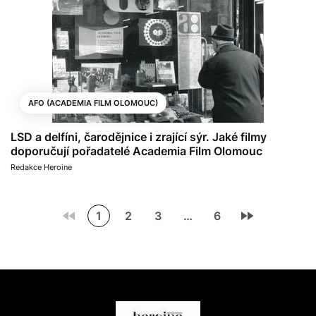
AFO (ACADEMIA FILM OLOMOUC)
LSD a delfíni, čarodějnice i zrající sýr. Jaké filmy
doporučují pořadatelé Academia Film Olomouc
Redakce Heroine
1
2
3
…
6