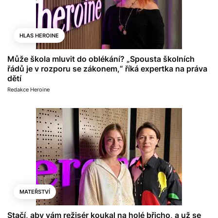
HLAS HEROINE
Může škola mluvit do oblékání? „Spousta školních
řádů je v rozporu se zákonem,“ říká expertka na práva
dětí
Redakce Heroine
MATEŘSTVÍ
Stačí, aby vám režisér koukal na holé břicho, a už se