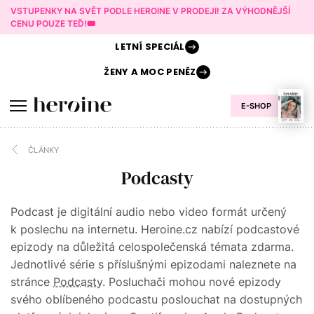
VSTUPENKY NA SVĚT PODLE HEROINE V PRODEJI! ZA VÝHODNĚJŠÍ
CENU POUZE TEĎ!🎟️
LETNÍ
SPECIÁL
ŽENY A
MOC PENĚZ
E-SHOP
ČLÁNKY
Podcasty
Podcast je digitální audio nebo video formát určený
k poslechu na internetu. Heroine.cz nabízí podcastové
epizody na důležitá celospolečenská témata zdarma.
Jednotlivé série s příslušnými epizodami naleznete na
stránce
Podcasty
. Posluchači mohou nové epizody
svého oblíbeného podcastu poslouchat na dostupných