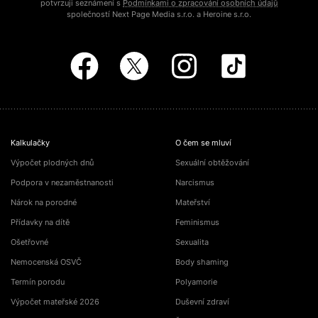
potvrzuji seznámení s
Podmínkami o zpracování osobních údajů
společností Next Page Media s.r.o. a Heroine s.r.o.
Kalkulačky
O čem se mluví
Výpočet plodných dnů
Sexuální obtěžování
Podpora v nezaměstnanosti
Narcismus
Nárok na porodné
Mateřství
Přídavky na dítě
Feminismus
Ošetřovné
Sexualita
Nemocenská OSVČ
Body shaming
Termín porodu
Polyamorie
Výpočet mateřské 2026
Duševní zdraví