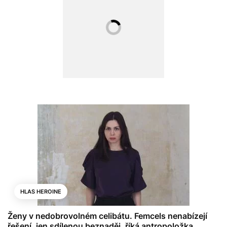
HLAS HEROINE
Ženy v nedobrovolném celibátu. Femcels nenabízejí
řešení, jen sdílenou beznaděj, říká antropoložka