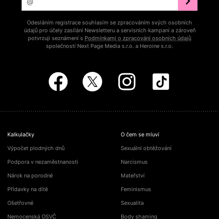
Odesláním registrace souhlasím se zpracováním svých osobních
údajů pro účely zasílání Newsletteru a servisních kampaní a zároveň
potvrzuji seznámení s
Podmínkami o zpracování osobních údajů
společností Next Page Media s.r.o. a Heroine s.r.o.
Kalkulačky
O čem se mluví
Výpočet plodných dnů
Sexuální obtěžování
Podpora v nezaměstnanosti
Narcismus
Nárok na porodné
Mateřství
Přídavky na dítě
Feminismus
Ošetřovné
Sexualita
Nemocenská OSVČ
Body shaming