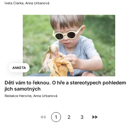
Iveta Clarke
,
Anna Urbanová
ANKETA
Děti vám to řeknou. O hře a stereotypech pohledem
jich samotných
Redakce Heroine
,
Anna Urbanová
1
2
3