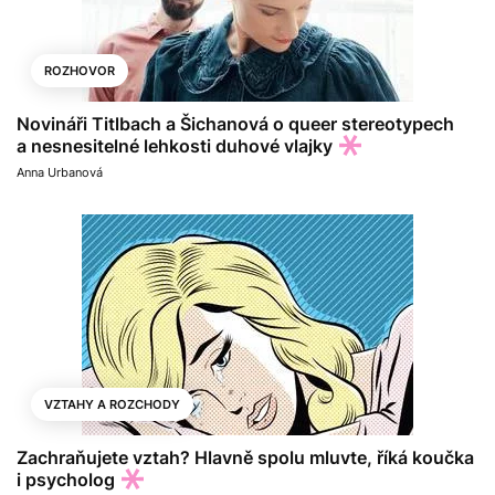
ROZHOVOR
Novináři Titlbach a Šichanová o queer stereotypech
a nesnesitelné lehkosti duhové vlajky
Anna Urbanová
VZTAHY A ROZCHODY
Zachraňujete vztah? Hlavně spolu mluvte, říká koučka
i psycholog