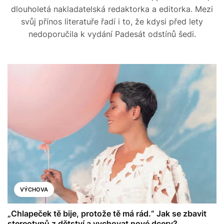
dlouholetá nakladatelská redaktorka a editorka. Mezi
svůj přínos literatuře řadí i to, že kdysi před lety
nedoporučila k vydání Padesát odstínů šedi.
VÝCHOVA
„Chlapeček tě bije, protože tě má rád.“ Jak se zbavit
stereotypů z dětství a vychovat nové dcery?