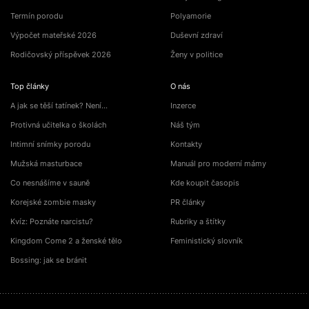
Termín porodu
Polyamorie
Výpočet mateřské 2026
Duševní zdraví
Rodičovský příspěvek 2026
Ženy v politice
Top články
O nás
A jak se těší tatínek? Není…
Inzerce
Protivná učitelka o školách
Náš tým
Intimní snímky porodu
Kontakty
Mužská masturbace
Manuál pro moderní mámy
Co nesnášíme v sauně
Kde koupit časopis
Korejské zombie masky
PR články
Kvíz: Poznáte narcistu?
Rubriky a štítky
Kingdom Come 2 a ženské tělo
Feministický slovník
Bossing: jak se bránit