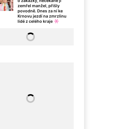
o zakázky, nečekaně jí
zemřel manžel, přišly
povodně. Dnes za ní ke
Krnovu jezdí na zmrzlinu
lidé z celého kraje