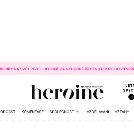
PENKY NA SVĚT PODLE HEROINE ZA VÝHODNĚJŠÍ CENU POUZE DO 20.SRPN
LET
SPEC
PODCAST
KOMENTÁŘE
SPOLEČNOST
VZDĚLÁVÁNÍ
VZTAHY