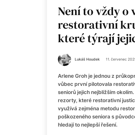
Není to vždy o 
restorativní k
které týrají jej
Lukáš Houdek
11. červenec 202
Arlene Groh je jednou z průkopn
vůbec první pilotovala restora
seniorů jejich nejbližším okolím.
rezorty, které restorativní justi
využívá zejména metodu restora
poškozeného seniora s původcem
hledají to nejlepší řešení.