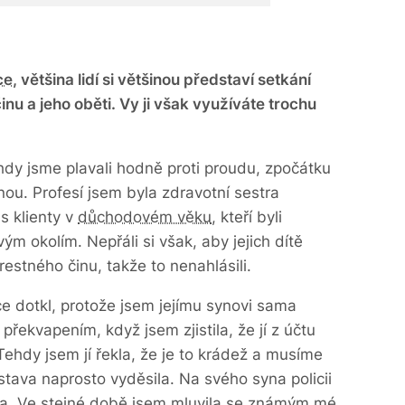
ce
, většina lidí si většinou představí setkání
inu a jeho oběti. Vy ji však využíváte trochu
ehdy jsme plavali hodně proti proudu, zpočátku
ou. Profesí jsem byla zdravotní sestra
s klienty v
důchodovém věku
, kteří byli
 okolím. Nepřáli si však, aby jejich dítě
restného činu, takže to nenahlásili.
e dotkl, protože jsem jejímu synovi sama
řekvapením, když jsem zjistila, že jí z účtu
 Tehdy jsem jí řekla, že je to krádež a musíme
edstava naprosto vyděsila. Na svého syna policii
la. Ve stejné době jsem mluvila se známým mé