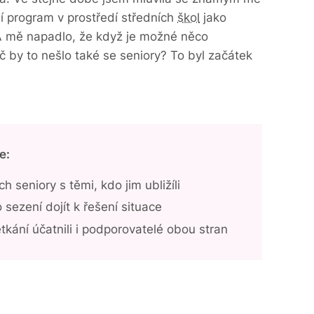
vní program v prostředí středních
škol
jako
. A mě napadlo, že když je možné něco
č by to nešlo také se seniory? To byl začátek
e:
h seniory s těmi, kdo jim ubližíli
sezení dojít k řešení situace
etkání účatnili i podporovatelé obou stran