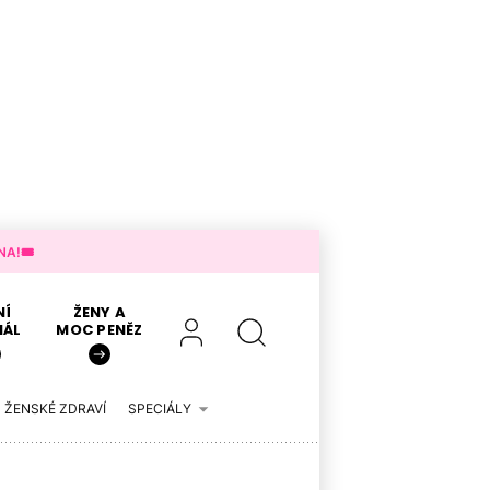
A!🎟️
NÍ
ŽENY A
IÁL
MOC PENĚZ
ŽENSKÉ ZDRAVÍ
SPECIÁLY