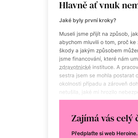
Hlavně ať vnuk nem
Jak
é byly první kroky?
Museli jsme přijít na způsob, jak
abychom mluvili o tom, proč ke 
škody a jakým způsobem můžeme
jsme financování, které nám umo
zdravotnické
instituce. A pracov
sestra jsem se mohla postarat o 
okolnosti případu a zároveň doh
netušila, jaké mi hrozilo nebe
Vznikl tak mezirezortní tým spec
funguje dodnes.
Zajímá vás celý 
Předplaťte si web Heroine