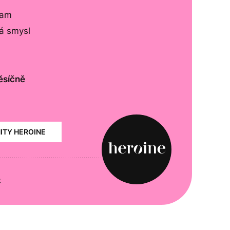
lam
má smysl
ěsíčně
NITY HEROINE
e