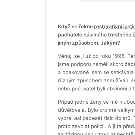
Když se řekne
restorativní
justi
pachatele násiln
ého trestn
ého č
jiným způsobem. Jaký
m?
Věnuji se jí už od roku 1998. T
jsme podporu neměli skoro žádn
a opakovaně jsem se setkávala 
různým způsobem zneužíváni svým
nebo pečovatel byli obviněni z t
Případ jedné ženy se mě hluboc
důvěřovala. Bylo pro mě velkým p
vybral asi padesát tisíc dolarů.
proto zavolat policii. A ji ta př
za žádnou cenu zavolat nechtě