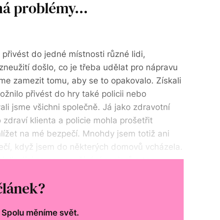
á problémy...
 přivést do jedné místnosti různé lidi,
zneužití došlo, co je třeba udělat pro nápravu
 zamezit tomu, aby se to opakovalo. Získali
žnilo přivést do hry také policii nebo
ali jsme všichni společně. Já jako zdravotní
zdraví klienta a policie mohla prošetřit
lížet na mé bezpečí. Mnohdy jsem totiž ani
zpečí, když jsem do některých domovů vcházela.
ializující se na zneužívání seniorů a ten
článek?
. Spolu měníme svět.