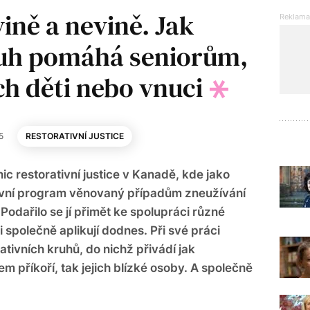
vině a nevině. Jak
ruh pomáhá seniorům,
ich děti nebo vnuci
5
RESTORATIVNÍ JUSTICE
ic restorativní justice v Kanadě, kde jako
tivní program věnovaný případům zneužívání
 Podařilo se jí přimět ke spolupráci různé
ci společně aplikují dodnes. Při své práci
tivních kruhů, do nichž přivádí jak
 příkoří, tak jejich blízké osoby. A společně