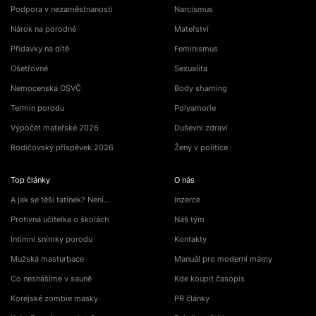
Podpora v nezaměstnanosti
Narcismus
Nárok na porodné
Mateřství
Přídavky na dítě
Feminismus
Ošetřovné
Sexualita
Nemocenská OSVČ
Body shaming
Termín porodu
Polyamorie
Výpočet mateřské 2026
Duševní zdraví
Rodičovský příspěvek 2026
Ženy v politice
Top články
O nás
A jak se těší tatínek? Není…
Inzerce
Protivná učitelka o školách
Náš tým
Intimní snímky porodu
Kontakty
Mužská masturbace
Manuál pro moderní mámy
Co nesnášíme v sauně
Kde koupit časopis
Korejské zombie masky
PR články