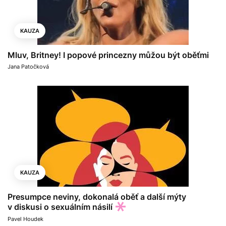
KAUZA
Mluv, Britney! I popové princezny můžou být oběťmi
Jana Patočková
KAUZA
Presumpce neviny, dokonalá oběť a další mýty
v diskusi o sexuálním násilí
Pavel Houdek