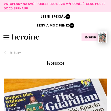
VSTUPENKY NA SVĚT PODLE HEROINE ZA VÝHODNĚJŠÍ CENU POUZE
DO 20.SRPNA!🎟️
LETNÍ
SPECIÁL
ŽENY A
MOC PENĚZ
E-SHOP
ČLÁNKY
Kauza