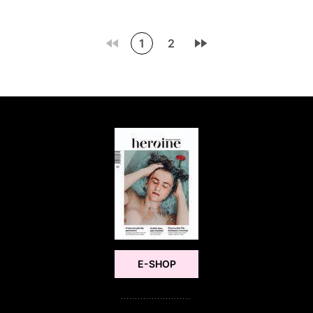
1
2
E-SHOP