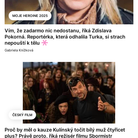
MOJE HEROINE 2025
Vím, že zadarmo nic nedostanu, říká Zdislava
Pokorná. Reportérka, která odhalila Turka, si strach
nepouští k tělu
Gabriela Knížková
ČESKÝ FILM
Proč by měl o kauze Kulínský točit bílý muž čtyřicet
plus? Právě proto, říká režisér filmu Sbormistr