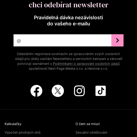
chci odebírat newsletter
Pravidelná dávka nezávislosti
do vašeho e‑mailu
Odesláním registrace souhlasím se zpracováním svých osobních
údajů pro účely zasílání Newsletteru a servisních kampaní a zároveň
potvrzuji seznámení s
Podmínkami o zpracování osobních údajů
společností Next Page Media s.r.o. a Heroine s.r.o.
Kalkulačky
O čem se mluví
Výpočet plodných dnů
Sexuální obtěžování