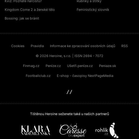
Kvíz: Poznáte narcistu?
Rubriky a štítky
Kingdom Come 2 a ženské tělo
Feministický slovník
Bossing: jak se bránit
Cookies
Pravidla
Informace ke zpracování osobních údajů
RSS
© 2026 Heroine, s.r.o. | ISSN 2694 - 7072
Finmag.cz
Peníze.cz
Ušetři.peníze.cz
Peniaze.sk
Footballclub.cz
E-shop - časopisy NextPageMedia
sinfin.digital
Tištěnou Heroine seženete také u našich partnerů