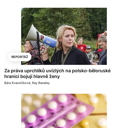
REPORTÁŽ
Za práva uprchlíků uvízlých na polsko-běloruské
hranici bojují hlavně ženy
Bára Kvasničková
,
Ray Baseley