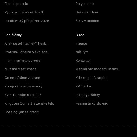
Termín porodu
Polyamorie
Výpočet mateřské 2026
Duševní zdraví
Rodičovský příspěvek 2026
Ženy v politice
Top články
O nás
A jak se těší tatínek? Není…
Inzerce
Protivná učitelka o školách
Náš tým
Intimní snímky porodu
Kontakty
Mužská masturbace
Manuál pro moderní mámy
Co nesnášíme v sauně
Kde koupit časopis
Korejské zombie masky
PR články
Kvíz: Poznáte narcistu?
Rubriky a štítky
Kingdom Come 2 a ženské tělo
Feministický slovník
Bossing: jak se bránit