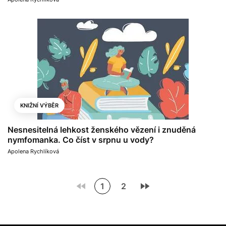
KNIŽNÍ VÝBĚR
Nesnesitelná lehkost ženského vězení i znuděná
nymfomanka. Co číst v srpnu u vody?
Apolena Rychlíková
1
2