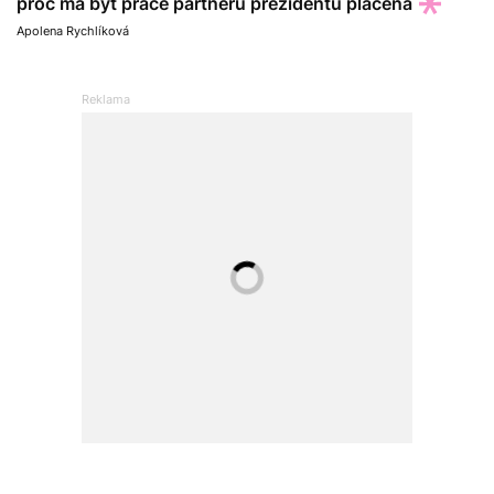
proč má být práce partnerů prezidentů placená
Apolena Rychlíková