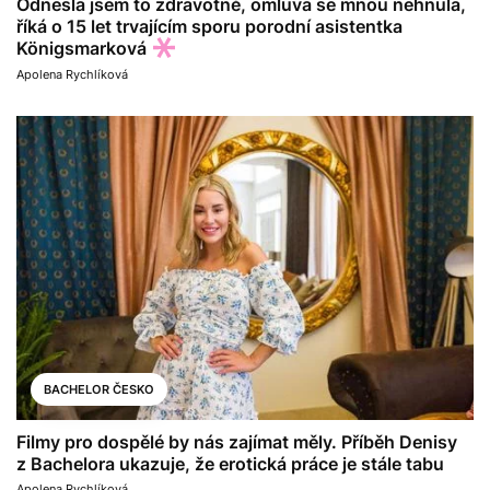
Odnesla jsem to zdravotně, omluva se mnou nehnula,
říká o 15 let trvajícím sporu porodní asistentka
Königsmarková
Apolena Rychlíková
BACHELOR ČESKO
Filmy pro dospělé by nás zajímat měly. Příběh Denisy
z Bachelora ukazuje, že erotická práce je stále tabu
Apolena Rychlíková