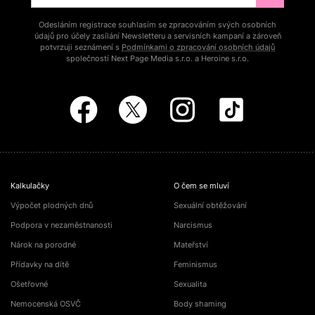
Odesláním registrace souhlasím se zpracováním svých osobních
údajů pro účely zasílání Newsletteru a servisních kampaní a zároveň
potvrzuji seznámení s
Podmínkami o zpracování osobních údajů
společností Next Page Media s.r.o. a Heroine s.r.o.
Kalkulačky
O čem se mluví
Výpočet plodných dnů
Sexuální obtěžování
Podpora v nezaměstnanosti
Narcismus
Nárok na porodné
Mateřství
Přídavky na dítě
Feminismus
Ošetřovné
Sexualita
Nemocenská OSVČ
Body shaming