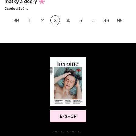
matky a dcery
Gabriela Boška
1
2
3
4
5
…
96
E-SHOP