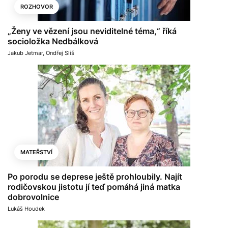
ROZHOVOR
„Ženy ve vězení jsou neviditelné téma,“ říká
socioložka Nedbálková
Jakub Jetmar
,
Ondřej Sliš
MATEŘSTVÍ
Po porodu se deprese ještě prohloubily. Najít
rodičovskou jistotu jí teď pomáhá jiná matka
dobrovolnice
Lukáš Houdek