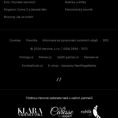
Kvíz: Poznáte narcistu?
Rubriky a štítky
Kingdom Come 2 a ženské tělo
Feministický slovník
Bossing: jak se bránit
Cookies
Pravidla
Informace ke zpracování osobních údajů
RSS
© 2026 Heroine, s.r.o. | ISSN 2694 - 7072
Finmag.cz
Peníze.cz
Ušetři.peníze.cz
Peniaze.sk
Footballclub.cz
E-shop - časopisy NextPageMedia
sinfin.digital
Tištěnou Heroine seženete také u našich partnerů