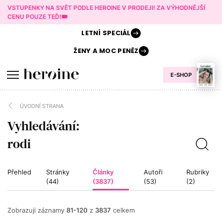
VSTUPENKY NA SVĚT PODLE HEROINE V PRODEJI! ZA VÝHODNĚJŠÍ
CENU POUZE TEĎ!🎟️
LETNÍ
SPECIÁL
ŽENY A
MOC PENĚZ
E-SHOP
ÚVODNÍ STRANA
Vyhledávání:
Přehled
Stránky
Články
Autoři
Rubriky
(44)
(3837)
(53)
(2)
Zobrazuji záznamy
81-120
z
3837
celkem