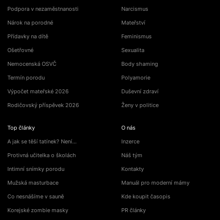
Podpora v nezaměstnanosti
Narcismus
Nárok na porodné
Mateřství
Přídavky na dítě
Feminismus
Ošetřovné
Sexualita
Nemocenská OSVČ
Body shaming
Termín porodu
Polyamorie
Výpočet mateřské 2026
Duševní zdraví
Rodičovský příspěvek 2026
Ženy v politice
Top články
O nás
A jak se těší tatínek? Není…
Inzerce
Protivná učitelka o školách
Náš tým
Intimní snímky porodu
Kontakty
Mužská masturbace
Manuál pro moderní mámy
Co nesnášíme v sauně
Kde koupit časopis
Korejské zombie masky
PR články