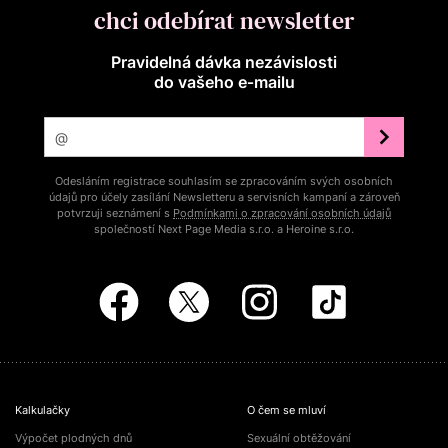
chci odebírat newsletter
Pravidelná dávka nezávislosti
do vašeho e‑mailu
Odesláním registrace souhlasím se zpracováním svých osobních
údajů pro účely zasílání Newsletteru a servisních kampaní a zároveň
potvrzuji seznámení s
Podmínkami o zpracování osobních údajů
společností Next Page Media s.r.o. a Heroine s.r.o.
Kalkulačky
O čem se mluví
Výpočet plodných dnů
Sexuální obtěžování