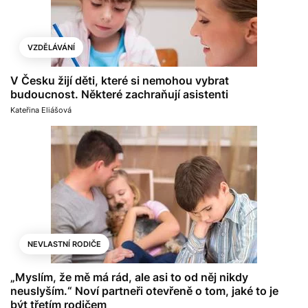
VZDĚLÁVÁNÍ
V Česku žijí děti, které si nemohou vybrat
budoucnost. Některé zachraňují asistenti
Kateřina Eliášová
NEVLASTNÍ RODIČE
„Myslím, že mě má rád, ale asi to od něj nikdy
neuslyším.“ Noví partneři otevřeně o tom, jaké to je
být třetím rodičem