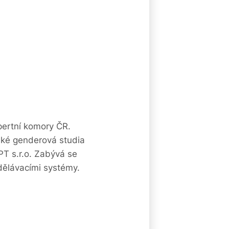
pertní komory ČR.
také genderová studia
T s.r.o. Zabývá se
zdělávacími systémy.
8