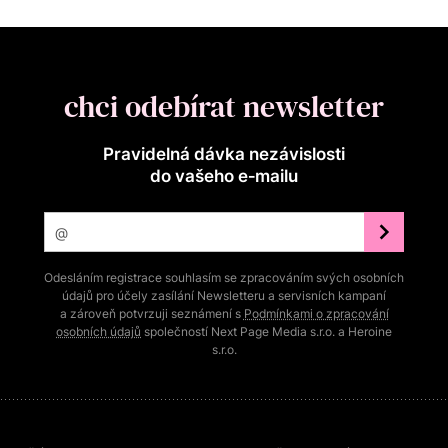
chci odebírat newsletter
Pravidelná dávka nezávislosti
do vašeho e‑mailu
Odesláním registrace souhlasím se zpracováním svých osobních
údajů pro účely zasílání Newsletteru a servisních kampaní
a zároveň potvrzuji seznámení s
Podmínkami o zpracování
osobních údajů
společností Next Page Media s.r.o. a Heroine
s.r.o.