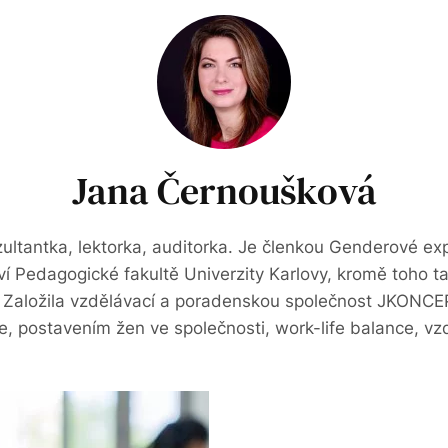
Jana Černoušková
zultantka, lektorka, auditorka. Je členkou Genderové ex
ví Pedagogické fakultě Univerzity Karlovy, kromě toho 
. Založila vzdělávací a poradenskou společnost JKONCEP
ce, postavením žen ve společnosti, work-life balance, v