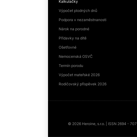
Kalkulačky
Výpočet plodných dnů
Podpora v nezaměstnanosti
Nárok na porodné
Přídavky na dítě
Ošetřovné
Nemocenská OSVČ
Termín porodu
Výpočet mateřské 2026
Rodičovský příspěvek 2026
© 2026 Heroine, s.r.o. | ISSN 2694 - 70