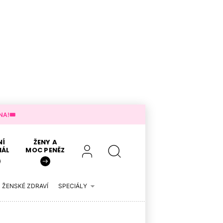
A!🎟️
NÍ
ŽENY A
IÁL
MOC PENĚZ
ŽENSKÉ ZDRAVÍ
SPECIÁLY