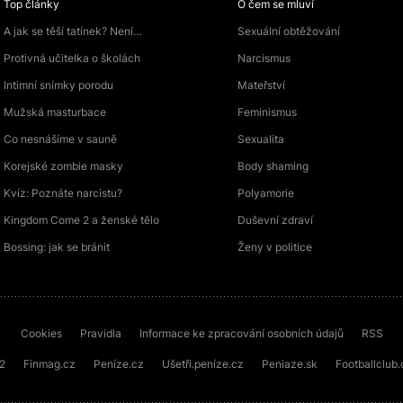
Top články
O čem se mluví
A jak se těší tatínek? Není…
Sexuální obtěžování
Protivná učitelka o školách
Narcismus
Intimní snímky porodu
Mateřství
Mužská masturbace
Feminismus
Co nesnášíme v sauně
Sexualita
Korejské zombie masky
Body shaming
Kvíz: Poznáte narcistu?
Polyamorie
Kingdom Come 2 a ženské tělo
Duševní zdraví
Bossing: jak se bránit
Ženy v politice
Cookies
Pravidla
Informace ke zpracování osobních údajů
RSS
72
Finmag.cz
Peníze.cz
Ušetři.peníze.cz
Peniaze.sk
Footballclub.