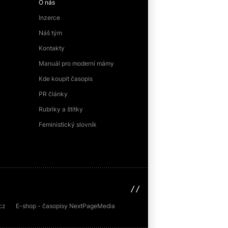
O nás
Inzerce
Náš tým
Kontakty
Manuál pro moderní mámy
Kde koupit časopis
PR články
Rubriky a štítky
Feministický slovník
sinfin.digital
cz
E-shop - časopisy NextPageMedia