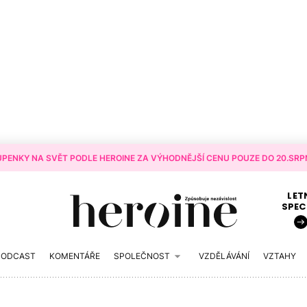
PENKY NA SVĚT PODLE HEROINE ZA VÝHODNĚJŠÍ CENU POUZE DO 20.SRPN
LET
SPEC
PODCAST
KOMENTÁŘE
SPOLEČNOST
VZDĚLÁVÁNÍ
VZTAHY