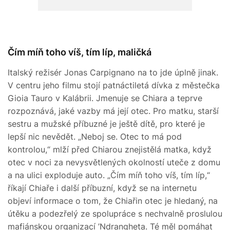
Čím míň toho víš, tím líp, maličká
Italský režisér Jonas Carpignano na to jde úplně jinak.
V centru jeho filmu stojí patnáctiletá dívka z městečka
Gioia Tauro v Kalábrii. Jmenuje se Chiara a teprve
rozpoznává, jaké vazby má její otec. Pro matku, starší
sestru a mužské příbuzné je ještě dítě, pro které je
lepší nic nevědět. „Neboj se. Otec to má pod
kontrolou,“ mlží před Chiarou znejistělá matka, když
otec v noci za nevysvětlených okolností uteče z domu
a na ulici exploduje auto. „Čím míň toho víš, tím líp,“
říkají Chiaře i další příbuzní, když se na internetu
objeví informace o tom, že Chiařin otec je hledaný, na
útěku a podezřelý ze spolupráce s nechvalně proslulou
mafiánskou organizací ’Ndrangheta. Té měl pomáhat