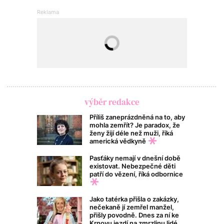
výběr redakce
Příliš zaneprázdněná na to, aby
mohla zemřít? Je paradox, že
ženy žijí déle než muži, říká
americká vědkyně
Pasťáky nemají v dnešní době
existovat. Nebezpečné děti
patří do vězení, říká odbornice
Jako tatérka přišla o zakázky,
nečekaně jí zemřel manžel,
přišly povodně. Dnes za ní ke
Krnovu jezdí na zmrzlinu lidé