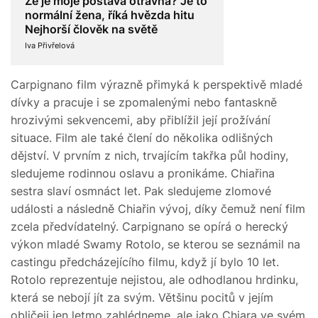
Že je moje postava otravná? Je to
normální žena, říká hvězda hitu
Nejhorší člověk na světě
Iva Přivřelová
Carpignano film výrazně přimyká k perspektivě mladé
dívky a pracuje i se zpomalenými nebo fantaskně
hrozivými sekvencemi, aby přiblížil její prožívání
situace. Film ale také člení do několika odlišných
dějství. V prvním z nich, trvajícím takřka půl hodiny,
sledujeme rodinnou oslavu a pronikáme. Chiařina
sestra slaví osmnáct let. Pak sledujeme zlomové
události a následně Chiařin vývoj, díky čemuž není film
zcela předvídatelný. Carpignano se opírá o herecký
výkon mladé Swamy Rotolo, se kterou se seznámil na
castingu předcházejícího filmu, když jí bylo 10 let.
Rotolo reprezentuje nejistou, ale odhodlanou hrdinku,
která se nebojí jít za svým. Většinu pocitů v jejím
obličeji jen letmo zahlédneme, ale jako Chiara ve svém