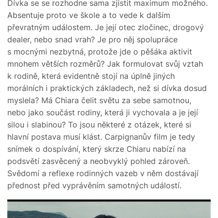
Dívka se se rozhodne sama zjistit maximum možného.
Absentuje proto ve škole a to vede k dalším
převratným událostem. Je její otec zločinec, drogový
dealer, nebo snad vrah? Je pro něj spolupráce
s mocnými nezbytná, protože jde o pěšáka aktivit
mnohem větších rozměrů? Jak formulovat svůj vztah
k rodině, která evidentně stojí na úplně jiných
morálních i praktických základech, než si dívka dosud
myslela? Má Chiara čelit světu za sebe samotnou,
nebo jako součást rodiny, která ji vychovala a je její
silou i slabinou? To jsou některé z otázek, které si
hlavní postava musí klást. Carpignanův film je tedy
snímek o dospívání, který skrze Chiaru nabízí na
podsvětí zasvěcený a neobvyklý pohled zároveň.
Svědomí a reflexe rodinných vazeb v něm dostávají
přednost před vyprávěním samotných událostí.