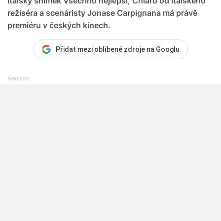
Italský snímek Všechno nejlepší, Chiaro od italského
režiséra a scenáristy Jonase Carpignana má právě
premiéru v českých kinech.
Přidat mezi oblíbené zdroje na Googlu