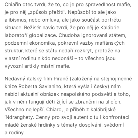
Chiařin otec tvrdí, že to, co je pro spravedlnost mafie,
je pro něj „způsob přežití“. Nepůsobí to ale jako
alibismus, nebo omluva, ale jako součást portrétu
situace. Režisér navíc tvrdí, že pro něj je Kalábrie
laboratoří globalizace. Chudoba ignorovaná státem,
podzemní ekonomika, pokrevní vazby mafiánských
struktur, které se státu nedaří rozkrýt, protože na
vlastní rodinu nikdo nedonáší – to všechno jsou
vývozní artikly místní mafie.
Nedávný italský film Piraně (založený na stejnojmenné
knize Roberta Savianiho, která vyšla i česky) nám
nabídl aktuální obrázek neapolského podsvětí a toho,
jak v něm fungují děti žijící se zbraněmi na ulicích.
Všechno nejlepší, Chiaro, je příběh z kalábrijské
’Ndranghety. Cenný pro svoji autenticitu i konfrontaci
mladé ženské hrdinky s tématy dospívání, svědomí
a rodiny.