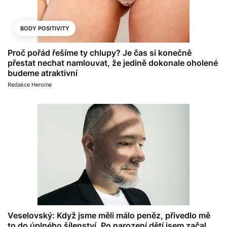
BODY POSITIVITY
Proč pořád řešíme ty chlupy? Je čas si konečně
přestat nechat namlouvat, že jedině dokonale oholené
budeme atraktivní
Redakce Heroine
Veselovský: Když jsme měli málo peněz, přivedlo mě
to do úplného šílenství. Po narození dětí jsem začal