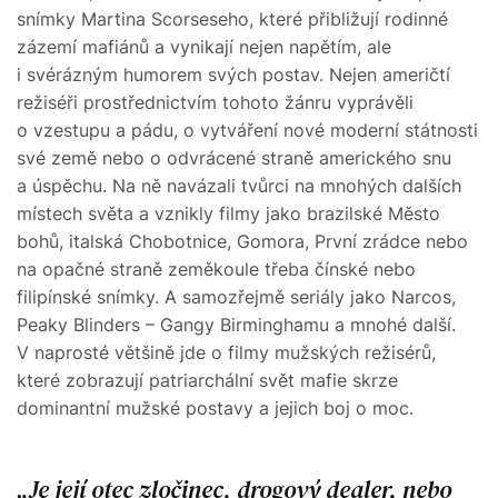
snímky Martina Scorseseho, které přibližují rodinné
zázemí mafiánů a vynikají nejen napětím, ale
i svérázným humorem svých postav. Nejen američtí
režiséři prostřednictvím tohoto žánru vyprávěli
o vzestupu a pádu, o vytváření nové moderní státnosti
své země nebo o odvrácené straně amerického snu
a úspěchu. Na ně navázali tvůrci na mnohých dalších
místech světa a vznikly filmy jako brazilské Město
bohů, italská Chobotnice, Gomora, První zrádce nebo
na opačné straně zeměkoule třeba čínské nebo
filipínské snímky. A samozřejmě seriály jako Narcos,
Peaky Blinders – Gangy Birminghamu a mnohé další.
V naprosté většině jde o filmy mužských režisérů,
které zobrazují patriarchální svět mafie skrze
dominantní mužské postavy a jejich boj o moc.
Je její otec zločinec, drogový dealer, nebo