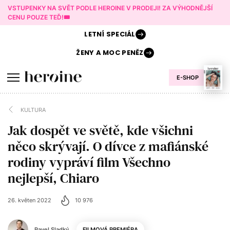
VSTUPENKY NA SVĚT PODLE HEROINE V PRODEJI! ZA VÝHODNĚJŠÍ
CENU POUZE TEĎ!🎟️
LETNÍ
SPECIÁL
ŽENY A
MOC PENĚZ
E-SHOP
KULTURA
Jak dospět ve světě, kde všichni
něco skrývají. O dívce z mafiánské
rodiny vypráví film Všechno
nejlepší, Chiaro
26. květen 2022
10 976
Pavel Sladký
FILMOVÁ PREMIÉRA