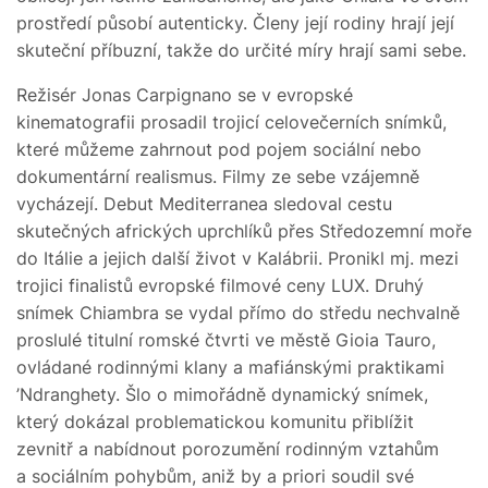
prostředí působí autenticky. Členy její rodiny hrají její
skuteční příbuzní, takže do určité míry hrají sami sebe.
Režisér Jonas Carpignano se v evropské
kinematografii prosadil trojicí celovečerních snímků,
které můžeme zahrnout pod pojem sociální nebo
dokumentární realismus. Filmy ze sebe vzájemně
vycházejí. Debut Mediterranea sledoval cestu
skutečných afrických uprchlíků přes Středozemní moře
do Itálie a jejich další život v Kalábrii. Pronikl mj. mezi
trojici finalistů evropské filmové ceny LUX. Druhý
snímek Chiambra se vydal přímo do středu nechvalně
proslulé titulní romské čtvrti ve městě Gioia Tauro,
ovládané rodinnými klany a mafiánskými praktikami
’Ndranghety. Šlo o mimořádně dynamický snímek,
který dokázal problematickou komunitu přiblížit
zevnitř a nabídnout porozumění rodinným vztahům
a sociálním pohybům, aniž by a priori soudil své