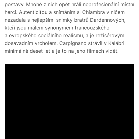
postavy. Mnohé z nich opět hráli neprofesionální místní
herci. Autenticitou a snímáním si Chiambra v ničem
nezadala s nejlepšími snímky bratrů Dardennových,
kteří jsou málem synonymem francouzského
a evropského sociálního realismu, a je režisérovým
dosavadním vrcholem. Carpignano strávil v Kalábrii
minimálně deset let a je to na jeho filmech vidět.