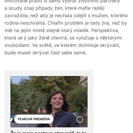
limitované právo si samy vybrat životního partnera
a soudy znají případy žen, které mafie raději
zavraždila, než aby je nechala odejít s mužem, kterého
rodina neschválila. Chiařin problém je tedy jiný, než by
měl na jejím místě stejně starý mladík. Perspektiva,
která se jí jako ženě otevírá, se vylučuje s některými
svobodami. Ve světě, ve kterém dominuje skrývání,
bude muset skrývat část sebe samé.
FILMOVÁ PREMIÉRA