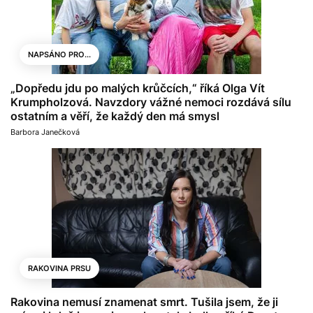
NAPSÁNO PRO...
„Dopředu jdu po malých krůčcích,“ říká Olga Vít
Krumpholzová. Navzdory vážné nemoci rozdává sílu
ostatním a věří, že každý den má smysl
Barbora Janečková
RAKOVINA PRSU
Rakovina nemusí znamenat smrt. Tušila jsem, že ji