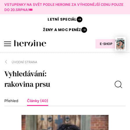
VSTUPENKY NA SVĚT PODLE HEROINE ZA VÝHODNĚJŠÍ CENU POUZE
DO 20.SRPNA!🎟️
LETNÍ
SPECIÁL
ŽENY A
MOC PENĚZ
E-SHOP
ÚVODNÍ STRANA
Vyhledávání:
Přehled
Články (40)