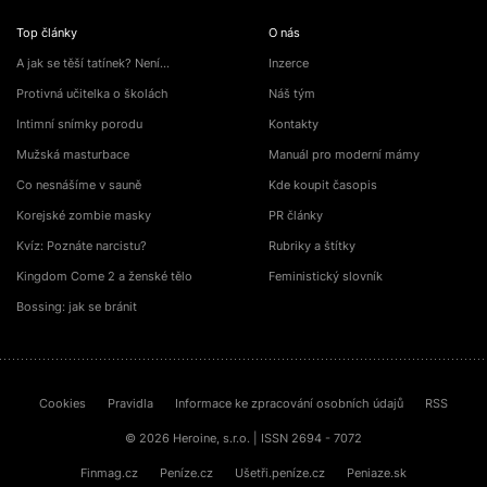
Top články
O nás
A jak se těší tatínek? Není…
Inzerce
Protivná učitelka o školách
Náš tým
Intimní snímky porodu
Kontakty
Mužská masturbace
Manuál pro moderní mámy
Co nesnášíme v sauně
Kde koupit časopis
Korejské zombie masky
PR články
Kvíz: Poznáte narcistu?
Rubriky a štítky
Kingdom Come 2 a ženské tělo
Feministický slovník
Bossing: jak se bránit
Cookies
Pravidla
Informace ke zpracování osobních údajů
RSS
© 2026 Heroine, s.r.o. | ISSN 2694 - 7072
Finmag.cz
Peníze.cz
Ušetři.peníze.cz
Peniaze.sk