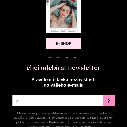
E-SHOP
chci odebírat newsletter
Pravidelná dávka nezávislosti
do vašeho e‑mailu
Odesláním registrace souhlasím se zpracováním svých osobních
údajů pro účely zasílání Newsletteru a servisních kampaní a zároveň
potvrzuji seznámení s
Podmínkami o zpracování osobních údajů
společností Next Page Media s.r.o. a Heroine s.r.o.