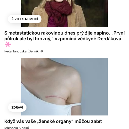
ŽIVOT S NEMOCÍ
S metastatickou rakovinou dnes prý žije naplno. „První
půlrok ale byl hrozný,“ vzpomíná vědkyně Derdáková
Iveta Tanoczká (Denník N)
ZDRAVÍ
Když vás vaše „ženské orgány“ můžou zabít
Michaela Sladká