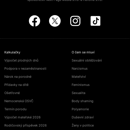
Kalkulačky
O čem se mluví
Výpočet plodných dnů
Sexuální obtěžování
Podpora v nezaměstnanosti
Narcismus
Nárok na porodné
Mateřství
Přídavky na dítě
Feminismus
Ošetřovné
Sexualita
Nemocenská OSVČ
Body shaming
Termín porodu
Polyamorie
Výpočet mateřské 2026
Duševní zdraví
Rodičovský příspěvek 2026
Ženy v politice