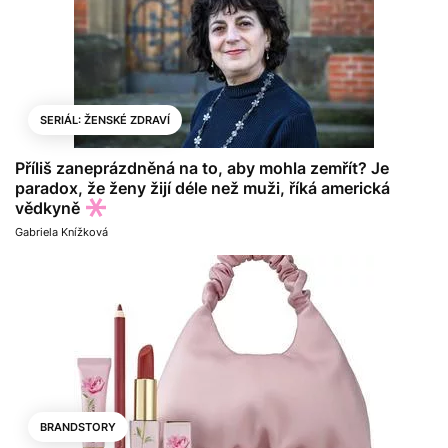
SERIÁL: ŽENSKÉ ZDRAVÍ
Příliš zaneprázdněná na to, aby mohla zemřít? Je
paradox, že ženy žijí déle než muži, říká americká
vědkyně
Gabriela Knížková
BRANDSTORY