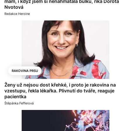
mám, i když jsem si nenahmatala bulku, říká Dorota
Nvotová
Redakce Heroine
RAKOVINA PRSU
Ženy už nejsou dost křehké, i proto je rakovina na
vzestupu, řekla lékařka. Plivnutí do tváře, reaguje
pacientka
Štěpánka Fefferová