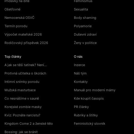
Přídavky na dítě
Feminismus
Ošetřovné
Sexualita
Nemocenská OSVČ
Body shaming
Termín porodu
Polyamorie
Výpočet mateřské 2026
Duševní zdraví
Rodičovský příspěvek 2026
Ženy v politice
Top články
O nás
A jak se těší tatínek? Není…
Inzerce
Protivná učitelka o školách
Náš tým
Intimní snímky porodu
Kontakty
Mužská masturbace
Manuál pro moderní mámy
Co nesnášíme v sauně
Kde koupit časopis
Korejské zombie masky
PR články
Kvíz: Poznáte narcistu?
Rubriky a štítky
Kingdom Come 2 a ženské tělo
Feministický slovník
Bossing: jak se bránit