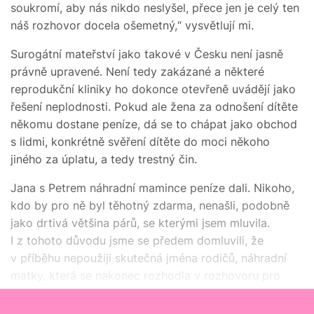
soukromí, aby nás nikdo neslyšel, přece jen je celý ten
náš rozhovor docela ošemetný,“ vysvětlují mi.
Surogátní mateřství jako takové v Česku není jasně
právně upravené. Není tedy zakázané a některé
reprodukční kliniky ho dokonce otevřeně uvádějí jako
řešení neplodnosti. Pokud ale žena za odnošení dítěte
někomu dostane peníze, dá se to chápat jako obchod
s lidmi, konkrétně svěření dítěte do moci někoho
jiného za úplatu, a tedy trestný čin.
Jana s Petrem náhradní mamince peníze dali. Nikoho,
kdo by pro ně byl těhotný zdarma, nenašli, podobně
jako drtivá většina párů, se kterými jsem mluvila.
I z tohoto důvodu jsme se předem domluvili, že
v příběhu nepoužiji skutečná jména rodičů, náhradní
matky, která se nakonec rozhodla v rozhovoru pro
reportáž nepokračovat, ani jméno dnes dvouleté
dcery. Ta zatím o způsobu, jak přišla na svět, nic neví.