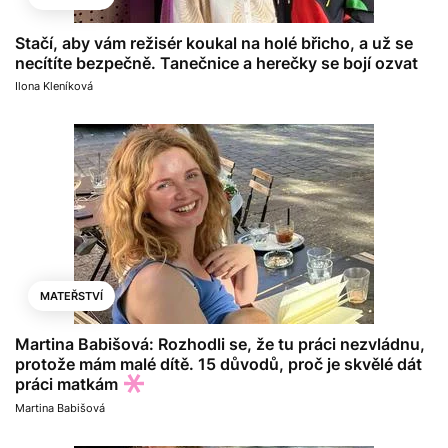
Stačí, aby vám režisér koukal na holé břicho, a už se
necítíte bezpečně. Tanečnice a herečky se bojí ozvat
Ilona Kleníková
MATEŘSTVÍ
Martina Babišová: Rozhodli se, že tu práci nezvládnu,
protože mám malé dítě. 15 důvodů, proč je skvělé dát
práci matkám
Martina Babišová