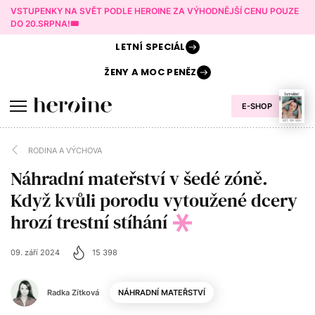
VSTUPENKY NA SVĚT PODLE HEROINE ZA VÝHODNĚJŠÍ CENU POUZE
DO 20.SRPNA!🎟️
LETNÍ
SPECIÁL
ŽENY A
MOC PENĚZ
E-SHOP
RODINA A VÝCHOVA
Náhradní mateřství v šedé zóně.
Když kvůli porodu vytoužené dcery
hrozí trestní stíhání
09. září 2024
15 398
Radka Zítková
NÁHRADNÍ MATEŘSTVÍ