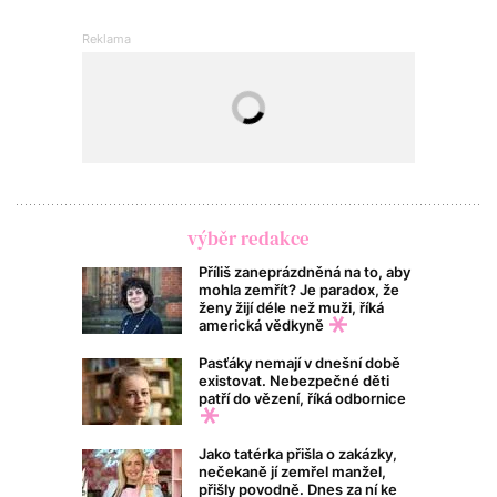
výběr redakce
Příliš zaneprázdněná na to, aby
mohla zemřít? Je paradox, že
ženy žijí déle než muži, říká
americká vědkyně
Pasťáky nemají v dnešní době
existovat. Nebezpečné děti
patří do vězení, říká odbornice
Jako tatérka přišla o zakázky,
nečekaně jí zemřel manžel,
přišly povodně. Dnes za ní ke