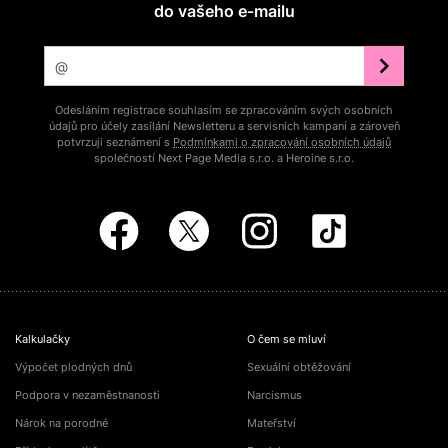
do vašeho e‑mailu
Odesláním registrace souhlasím se zpracováním svých osobních
údajů pro účely zasílání Newsletteru a servisních kampaní a zároveň
potvrzuji seznámení s
Podmínkami o zpracování osobních údajů
společností Next Page Media s.r.o. a Heroine s.r.o.
Kalkulačky
O čem se mluví
Výpočet plodných dnů
Sexuální obtěžování
Podpora v nezaměstnanosti
Narcismus
Nárok na porodné
Mateřství