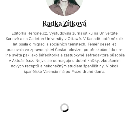
Radka Zítková
Editorka Heroine.cz. Vystudovala žurnalistiku na Univerzitě
Karlově a na Carleton University v Ottawě. V Kanadě poté několik
let psala o migraci a sociálních tématech. Téměř deset let
pracovala ve zpravodajství České televize, po přeskočení do on-
line světa pak jako šéfeditorka a zástupkyně šéfredaktora působila
v Aktuálně.cz. Nejvíc se odreaguje u dobré knížky, zkoušením
nových receptů a nekonečným studiem španělštiny. V okolí
španělské Valencie má po Praze druhé doma.