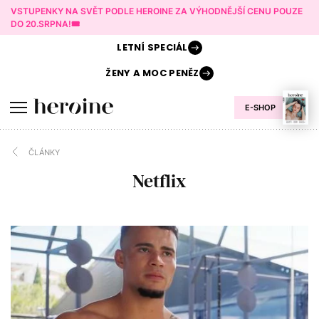
VSTUPENKY NA SVĚT PODLE HEROINE ZA VÝHODNĚJŠÍ CENU POUZE
DO 20.SRPNA!🎟️
LETNÍ
SPECIÁL
ŽENY A
MOC PENĚZ
E-SHOP
ČLÁNKY
Netflix