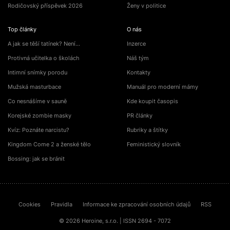
Rodičovský příspěvek 2026
Ženy v politice
Top články
O nás
A jak se těší tatínek? Není…
Inzerce
Protivná učitelka o školách
Náš tým
Intimní snímky porodu
Kontakty
Mužská masturbace
Manuál pro moderní mámy
Co nesnášíme v sauně
Kde koupit časopis
Korejské zombie masky
PR články
Kvíz: Poznáte narcistu?
Rubriky a štítky
Kingdom Come 2 a ženské tělo
Feministický slovník
Bossing: jak se bránit
Cookies
Pravidla
Informace ke zpracování osobních údajů
RSS
© 2026 Heroine, s.r.o. | ISSN 2694 - 7072