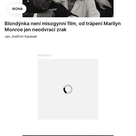
IKONA
Blondýnka není misogynní film, od trápení Marilyn
Monroe jen neodvrací zrak
Jan Jindřich Karásek