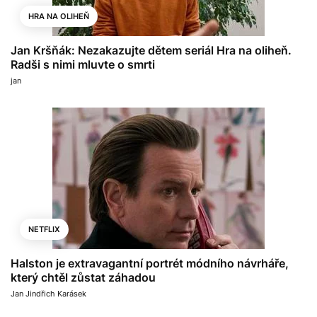
HRA NA OLIHEŇ
Jan Kršňák: Nezakazujte dětem seriál Hra na oliheň.
Radši s nimi mluvte o smrti
jan
NETFLIX
Halston je extravagantní portrét módního návrháře,
který chtěl zůstat záhadou
Jan Jindřich Karásek