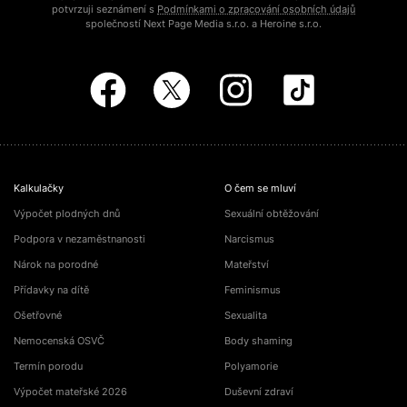
potvrzuji seznámení s
Podmínkami o zpracování osobních údajů
společností Next Page Media s.r.o. a Heroine s.r.o.
Kalkulačky
O čem se mluví
Výpočet plodných dnů
Sexuální obtěžování
Podpora v nezaměstnanosti
Narcismus
Nárok na porodné
Mateřství
Přídavky na dítě
Feminismus
Ošetřovné
Sexualita
Nemocenská OSVČ
Body shaming
Termín porodu
Polyamorie
Výpočet mateřské 2026
Duševní zdraví