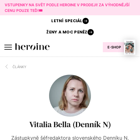
VSTUPENKY NA SVĚT PODLE HEROINE V PRODEJI! ZA VÝHODNĚJŠÍ
CENU POUZE TEĎ!🎟️
LETNÍ
SPECIÁL
ŽENY A
MOC PENĚZ
E-SHOP
ČLÁNKY
Vitalia Bella (Denník N)
Zástupkyně šéfredaktora slovenského Denníku N.