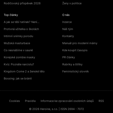
Rodičovský příspěvek 2026
Ženy v politice
Top články
O nás
A jak se těší tatínek? Není…
Inzerce
Protivná učitelka o školách
Náš tým
Intimní snímky porodu
Kontakty
Mužská masturbace
Manuál pro moderní mámy
Co nesnášíme v sauně
Kde koupit časopis
Korejské zombie masky
PR články
Kvíz: Poznáte narcistu?
Rubriky a štítky
Kingdom Come 2 a ženské tělo
Feministický slovník
Bossing: jak se bránit
Cookies
Pravidla
Informace ke zpracování osobních údajů
RSS
© 2026 Heroine, s.r.o. | ISSN 2694 - 7072