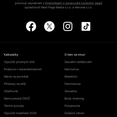
potvrzuji seznámení s
Podmínkami o zpracování osobních údajů
společností Next Page Media s.r.o. a Heroine s.r.o.
Kalkulačky
O čem se mluví
Výpočet plodných dnů
Sexuální obtěžování
Podpora v nezaměstnanosti
Narcismus
Nárok na porodné
Mateřství
Přídavky na dítě
Feminismus
Ošetřovné
Sexualita
Nemocenská OSVČ
Body shaming
Termín porodu
Polyamorie
Výpočet mateřské 2026
Duševní zdraví