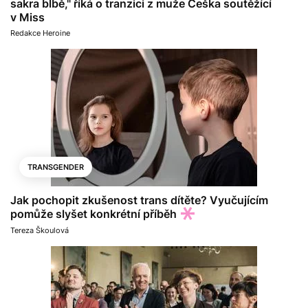
sakra blbě," říká o tranzici z muže Češka soutěžící
v Miss
Redakce Heroine
TRANSGENDER
Jak pochopit zkušenost trans dítěte? Vyučujícím
pomůže slyšet konkrétní příběh
Tereza Škoulová