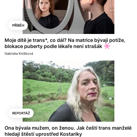
PŘÍBĚH
Moje dítě je trans*, co dál? Na matrice bývají potíže,
blokace puberty podle lékaře není strašák
Gabriela Knížková
REPORTÁŽ
Ona bývala mužem, on ženou. Jak čeští trans manželé
hledají štěstí uprostřed Kostariky