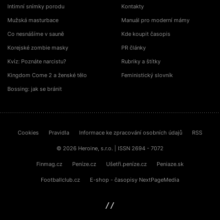
Intimní snímky porodu
Kontakty
Mužská masturbace
Manuál pro moderní mámy
Co nesnášíme v sauně
Kde koupit časopis
Korejské zombie masky
PR články
Kvíz: Poznáte narcistu?
Rubriky a štítky
Kingdom Come 2 a ženské tělo
Feministický slovník
Bossing: jak se bránit
Cookies
Pravidla
Informace ke zpracování osobních údajů
RSS
© 2026 Heroine, s.r.o. | ISSN 2694 - 7072
Finmag.cz
Peníze.cz
Ušetři.peníze.cz
Peniaze.sk
Footballclub.cz
E-shop - časopisy NextPageMedia
sinfin.digital