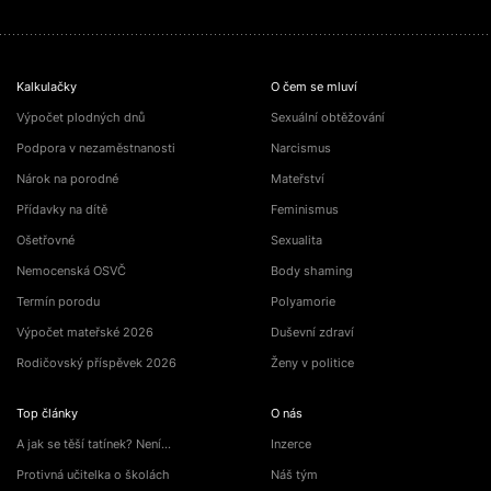
Kalkulačky
O čem se mluví
Výpočet plodných dnů
Sexuální obtěžování
Podpora v nezaměstnanosti
Narcismus
Nárok na porodné
Mateřství
Přídavky na dítě
Feminismus
Ošetřovné
Sexualita
Nemocenská OSVČ
Body shaming
Termín porodu
Polyamorie
Výpočet mateřské 2026
Duševní zdraví
Rodičovský příspěvek 2026
Ženy v politice
Top články
O nás
A jak se těší tatínek? Není…
Inzerce
Protivná učitelka o školách
Náš tým