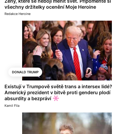
Ženy, které se nebojí měnit svět. Připomeňte si
všechny držitelky ocenění Moje Heroine
Redakce Heroine
DONALD TRUMP
Existují v Trumpově světě trans a intersex lidé?
Americký prezident v bitvě proti genderu plodí
absurdity a bezpráví
Kamil Fila