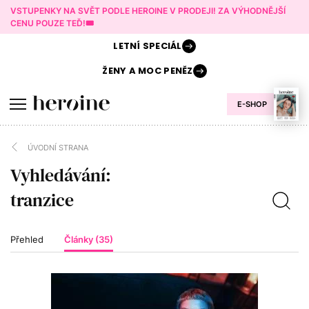
VSTUPENKY NA SVĚT PODLE HEROINE V PRODEJI! ZA VÝHODNĚJŠÍ
CENU POUZE TEĎ!🎟️
LETNÍ
SPECIÁL
ŽENY A
MOC PENĚZ
E-SHOP
ÚVODNÍ STRANA
Vyhledávání:
Přehled
Články (35)