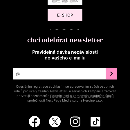
E-SHOP
chci odebírat newsletter
Pravidelná dávka nezávislosti
do vašeho e‑mailu
Odesláním registrace souhlasím se zpracováním svých osobních
údajů pro účely zasílání Newsletteru a servisních kampaní a zároveň
potvrzuji seznámení s
Podmínkami o zpracování osobních údajů
společností Next Page Media s.r.o. a Heroine s.r.o.