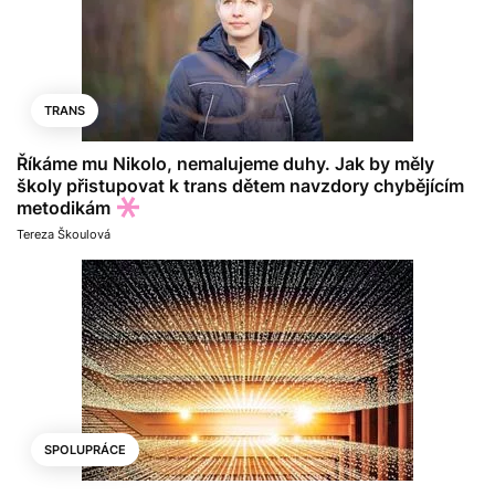
TRANS
Říkáme mu Nikolo, nemalujeme duhy. Jak by měly
školy přistupovat k trans dětem navzdory chybějícím
metodikám
Tereza Škoulová
SPOLUPRÁCE