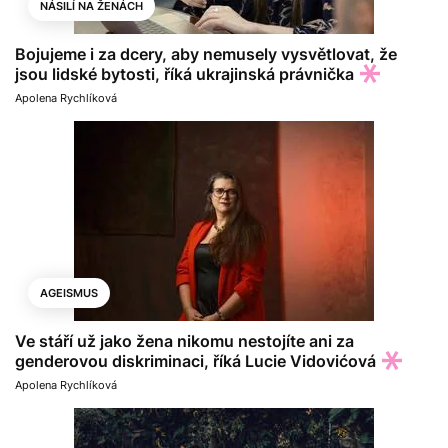
NÁSILÍ NA ŽENÁCH
Bojujeme i za dcery, aby nemusely vysvětlovat, že
jsou lidské bytosti, říká ukrajinská právnička
Apolena Rychlíková
AGEISMUS
Ve stáří už jako žena nikomu nestojíte ani za
genderovou diskriminaci, říká Lucie Vidovićová
Apolena Rychlíková