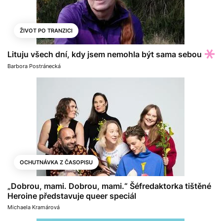
ŽIVOT PO TRANZICI
Lituju všech dní, kdy jsem nemohla být sama sebou
Barbora Postránecká
OCHUTNÁVKA Z ČASOPISU
„Dobrou, mami. Dobrou, mami.“ Šéfredaktorka tištěné
Heroine představuje queer speciál
Michaela Kramárová