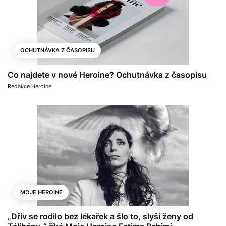
OCHUTNÁVKA Z ČASOPISU
Co najdete v nové Heroine? Ochutnávka z časopisu
Redakce Heroine
MOJE HEROINE
„Dřív se rodilo bez lékařek a šlo to, slyší ženy od