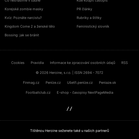
Co nesnášíme v sauně
Kde koupit časopis
Korejské zombie masky
PR články
Kvíz: Poznáte narcistu?
Rubriky a štítky
Kingdom Come 2 a ženské tělo
Feministický slovník
Bossing: jak se bránit
Cookies
Pravidla
Informace ke zpracování osobních údajů
RSS
© 2026 Heroine, s.r.o. | ISSN 2694 - 7072
Finmag.cz
Peníze.cz
Ušetři.peníze.cz
Peniaze.sk
Footballclub.cz
E-shop - časopisy NextPageMedia
sinfin.digital
Tištěnou Heroine seženete také u našich partnerů