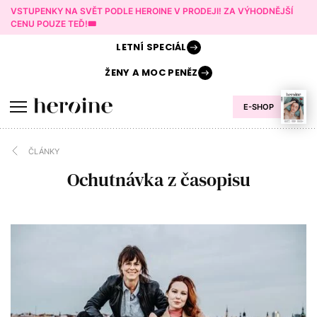
VSTUPENKY NA SVĚT PODLE HEROINE V PRODEJI! ZA VÝHODNĚJŠÍ
CENU POUZE TEĎ!🎟️
LETNÍ
SPECIÁL
ŽENY A
MOC PENĚZ
E-SHOP
ČLÁNKY
Ochutnávka z časopisu