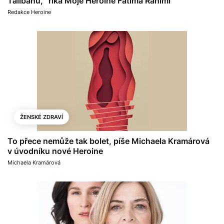
Tálibánu,“ říká Moje Heroine Fatima Rahimi
Redakce Heroine
ŽENSKÉ ZDRAVÍ
To přece nemůže tak bolet, píše Michaela Kramárová
v úvodníku nové Heroine
Michaela Kramárová