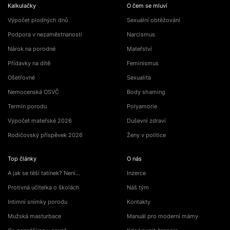
Kalkulačky
O čem se mluví
Výpočet plodných dnů
Sexuální obtěžování
Podpora v nezaměstnanosti
Narcismus
Nárok na porodné
Mateřství
Přídavky na dítě
Feminismus
Ošetřovné
Sexualita
Nemocenská OSVČ
Body shaming
Termín porodu
Polyamorie
Výpočet mateřské 2026
Duševní zdraví
Rodičovský příspěvek 2026
Ženy v politice
Top články
O nás
A jak se těší tatínek? Není…
Inzerce
Protivná učitelka o školách
Náš tým
Intimní snímky porodu
Kontakty
Mužská masturbace
Manuál pro moderní mámy