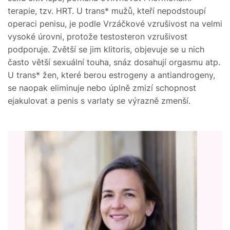
terapie, tzv. HRT. U trans* mužů, kteří nepodstoupí
operaci penisu, je podle Vrzáčkové vzrušivost na velmi
vysoké úrovni, protože testosteron vzrušivost
podporuje. Zvětší se jim klitoris, objevuje se u nich
často větší sexuální touha, snáz dosahují orgasmu atp.
U trans* žen, které berou estrogeny a antiandrogeny,
se naopak eliminuje nebo úplně zmizí schopnost
ejakulovat a penis s varlaty se výrazně zmenší.