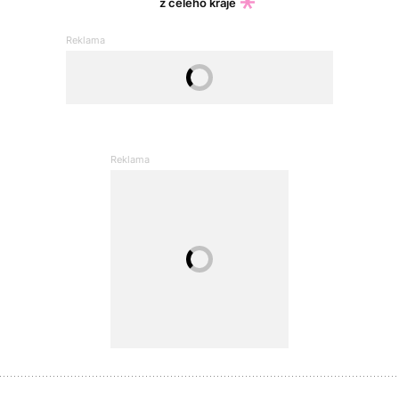
z celého kraje