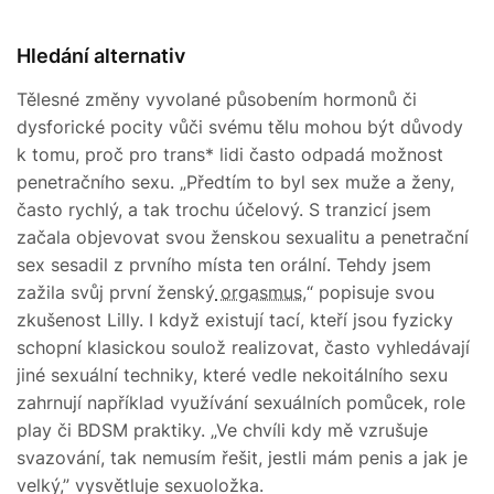
Hledání alternativ
Tělesné změny vyvolané působením hormonů či
dysforické pocity vůči svému tělu mohou být důvody
k tomu, proč pro trans* lidi často odpadá možnost
penetračního sexu. „Předtím to byl sex muže a ženy,
často rychlý, a tak trochu účelový. S tranzicí jsem
začala objevovat svou ženskou sexualitu a penetrační
sex sesadil z prvního místa ten orální. Tehdy jsem
zažila svůj první ženský
orgasmus
,“ popisuje svou
zkušenost Lilly. I když existují tací, kteří jsou fyzicky
schopní klasickou soulož realizovat, často vyhledávají
jiné sexuální techniky, které vedle nekoitálního sexu
zahrnují například využívání sexuálních pomůcek, role
play či BDSM praktiky. „Ve chvíli kdy mě vzrušuje
svazování, tak nemusím řešit, jestli mám penis a jak je
velký,” vysvětluje sexuoložka.