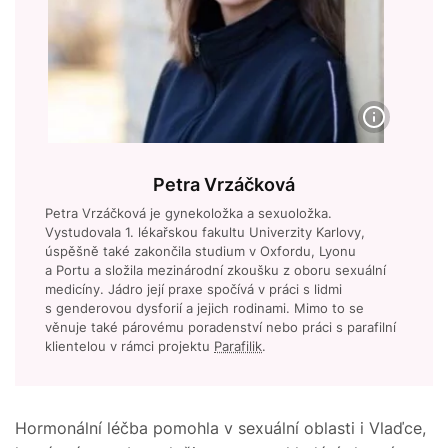
Petra Vrzáčková
Petra Vrzáčková je gynekoložka a sexuoložka.
Vystudovala 1. lékařskou fakultu Univerzity Karlovy,
úspěšně také zakončila studium v Oxfordu, Lyonu
a Portu a složila mezinárodní zkoušku z oboru sexuální
medicíny. Jádro její praxe spočívá v práci s lidmi
s genderovou dysforií a jejich rodinami. Mimo to se
věnuje také párovému poradenství nebo práci s parafilní
klientelou v rámci projektu
Parafilik
.
Hormonální léčba pomohla v sexuální oblasti i Vlaďce,