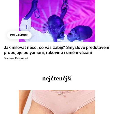
POLYAMORIE
Jak milovat něco, co vás zabíjí? Smyslové představení
propojuje polyamorii, rakovinu i umění vázání
Mariana Petřáková
nejčtenější