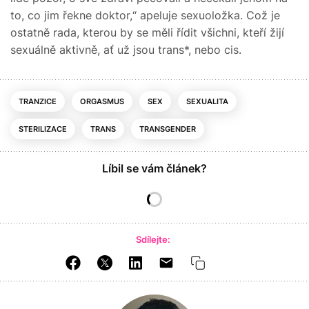
to, co jim řekne doktor,“ apeluje sexuoložka. Což je
ostatně rada, kterou by se měli řídit všichni, kteří žijí
sexuálně aktivně, ať už jsou trans*, nebo cis.
TRANZICE
ORGASMUS
SEX
SEXUALITA
STERILIZACE
TRANS
TRANSGENDER
Líbil se vám článek?
Sdílejte: