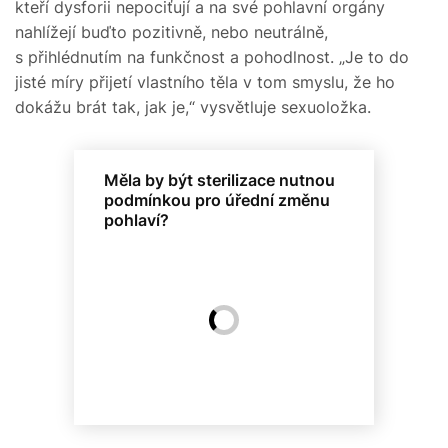
kteří dysforii nepociťují a na své pohlavní orgány
nahlížejí buďto pozitivně, nebo neutrálně,
s přihlédnutím na funkčnost a pohodlnost. „Je to do
jisté míry přijetí vlastního těla v tom smyslu, že ho
dokážu brát tak, jak je,“ vysvětluje sexuoložka.
Měla by být sterilizace nutnou
podmínkou pro úřední změnu
pohlaví?