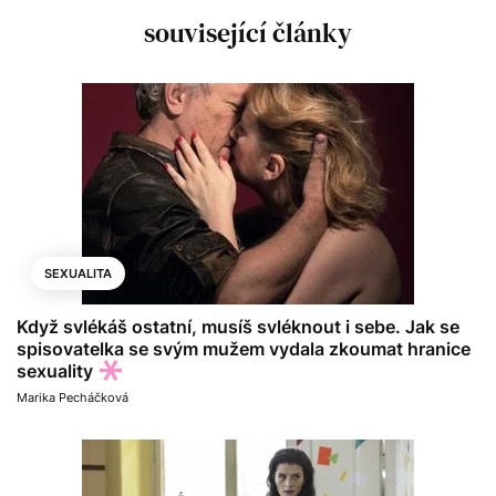
související články
SEXUALITA
Když svlékáš ostatní, musíš svléknout i sebe. Jak se
spisovatelka se svým mužem vydala zkoumat hranice
sexuality
Marika Pecháčková