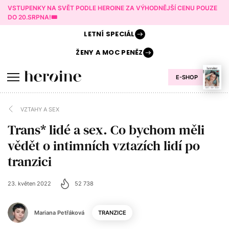
VSTUPENKY NA SVĚT PODLE HEROINE ZA VÝHODNĚJŠÍ CENU POUZE
DO 20.SRPNA!🎟️
LETNÍ
SPECIÁL
ŽENY A
MOC PENĚZ
E-SHOP
VZTAHY A SEX
Trans* lidé a sex. Co bychom měli
vědět o intimních vztazích lidí po
tranzici
23. květen 2022
52 738
Mariana Petřáková
TRANZICE