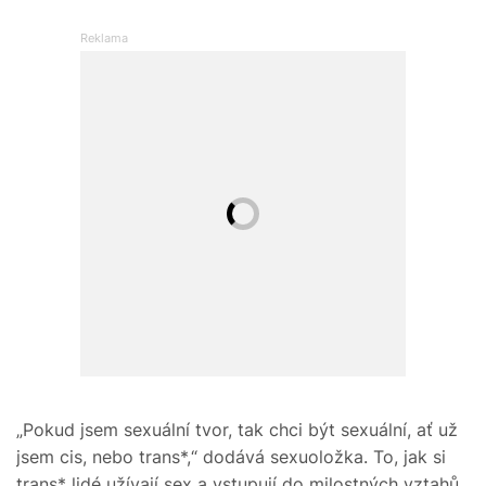
„Pokud jsem sexuální tvor, tak chci být sexuální, ať už
jsem cis, nebo trans*,“ dodává sexuoložka. To, jak si
trans* lidé užívají
sex
a vstupují do milostných vztahů,