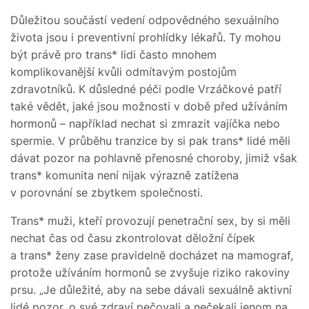
Důležitou součástí vedení odpovědného sexuálního
života jsou i preventivní prohlídky lékařů. Ty mohou
být právě pro trans* lidi často mnohem
komplikovanější kvůli odmítavým postojům
zdravotníků. K důsledné péči podle Vrzáčkové patří
také vědět, jaké jsou možnosti v době před užíváním
hormonů – například nechat si zmrazit vajíčka nebo
spermie. V průběhu tranzice by si pak trans* lidé měli
dávat pozor na pohlavně přenosné choroby, jimiž však
trans* komunita není nijak výrazně zatížena
v porovnání se zbytkem společnosti.
Trans* muži, kteří provozují penetrační sex, by si měli
nechat čas od času zkontrolovat děložní čípek
a trans* ženy zase pravidelně docházet na mamograf,
protože užíváním hormonů se zvyšuje riziko rakoviny
prsu. „Je důležité, aby na sebe dávali sexuálně aktivní
lidé pozor, o své zdraví pečovali a nečekali jenom na