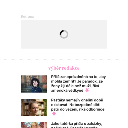
výběr redakce
Příliš zaneprázdněná na to, aby
mohla zemřít? Je paradox, že
ženy žijí déle než muži, říká
americká vědkyně
Pasťáky nemají v dnešní době
existovat. Nebezpečné děti
patří do vězení, říká odbornice
Jako tatérka přišla o zakázky,
nečekaně jí zemřel manžel,