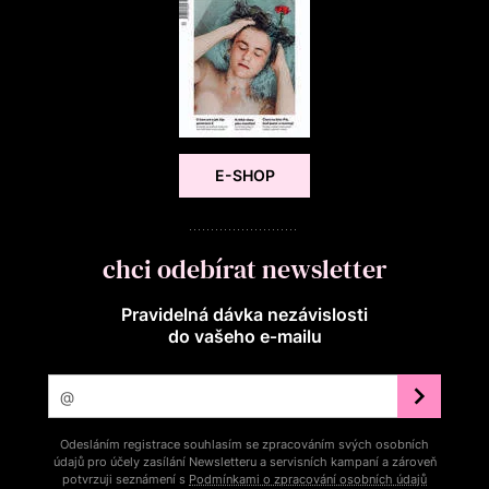
E-SHOP
chci odebírat newsletter
Pravidelná dávka nezávislosti
do vašeho e‑mailu
Odesláním registrace souhlasím se zpracováním svých osobních
údajů pro účely zasílání Newsletteru a servisních kampaní a zároveň
potvrzuji seznámení s
Podmínkami o zpracování osobních údajů