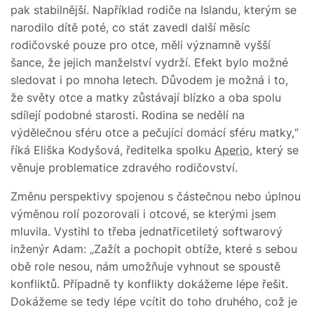
pak stabilnější. Například rodiče na Islandu, kterým se
narodilo dítě poté, co stát zavedl další měsíc
rodičovské pouze pro otce, měli významně vyšší
šance, že jejich manželství vydrží. Efekt bylo možné
sledovat i po mnoha letech. Důvodem je možná i to,
že světy otce a matky zůstávají blízko a oba spolu
sdílejí podobné starosti. Rodina se nedělí na
výdělečnou sféru otce a pečující domácí sféru matky,“
říká Eliška Kodyšová, ředitelka spolku
Aperio
, který se
věnuje problematice zdravého rodičovství.
Změnu perspektivy spojenou s částečnou nebo úplnou
výměnou rolí pozorovali i otcové, se kterými jsem
mluvila. Vystihl to třeba jednatřicetiletý softwarový
inženýr Adam: „Zažít a pochopit obtíže, které s sebou
obě role nesou, nám umožňuje vyhnout se spoustě
konfliktů. Případně ty konflikty dokážeme lépe řešit.
Dokážeme se tedy lépe vcítit do toho druhého, což je