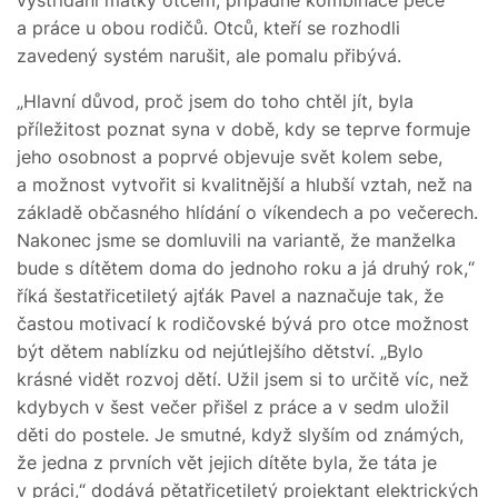
a práce u obou rodičů. Otců, kteří se rozhodli
zavedený systém narušit, ale pomalu přibývá.
„Hlavní důvod, proč jsem do toho chtěl jít, byla
příležitost poznat syna v době, kdy se teprve formuje
jeho osobnost a poprvé objevuje svět kolem sebe,
a možnost vytvořit si kvalitnější a hlubší vztah, než na
základě občasného hlídání o víkendech a po večerech.
Nakonec jsme se domluvili na variantě, že manželka
bude s dítětem doma do jednoho roku a já druhý rok,“
říká šestatřicetiletý ajťák Pavel a naznačuje tak, že
častou motivací k rodičovské bývá pro otce možnost
být dětem nablízku od nejútlejšího dětství. „Bylo
krásné vidět rozvoj dětí. Užil jsem si to určitě víc, než
kdybych v šest večer přišel z práce a v sedm uložil
děti do postele. Je smutné, když slyším od známých,
že jedna z prvních vět jejich dítěte byla, že táta je
v práci,“ dodává pětatřicetiletý projektant elektrických