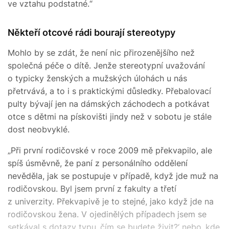
ve vztahu podstatné.“
Někteří otcové rádi bourají stereotypy
Mohlo by se zdát, že není nic přirozenějšího než
společná péče o dítě. Jenže stereotypní uvažování
o typicky ženských a mužských úlohách u nás
přetrvává, a to i s praktickými důsledky. Přebalovací
pulty bývají jen na dámských záchodech a potkávat
otce s dětmi na pískovišti jindy než v sobotu je stále
dost neobvyklé.
„Při první rodičovské v roce 2009 mě překvapilo, ale
spíš úsměvně, že paní z personálního oddělení
nevěděla, jak se postupuje v případě, když jde muž na
rodičovskou. Byl jsem první z fakulty a třetí
z univerzity. Překvapivě je to stejné, jako když jde na
rodičovskou žena. V ojedinělých případech jsem se
setkával s dotazy typu ‚čím se budete živit?‘ nebo ‚kde