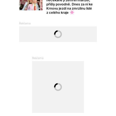
přišly povodně. Dnes za ní ke
Krnovu jezdí na zmrzlinu lidé
z celého kraje