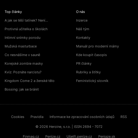
Top články
O nás
A jak se těší tatínek? Není…
Inzerce
Protivná učitelka o školách
Náš tým
Intimní snímky porodu
Kontakty
Mužská masturbace
Manuál pro moderní mámy
Co nesnášíme v sauně
Kde koupit časopis
Korejské zombie masky
PR články
Kvíz: Poznáte narcistu?
Rubriky a štítky
Kingdom Come 2 a ženské tělo
Feministický slovník
Bossing: jak se bránit
Cookies
Pravidla
Informace ke zpracování osobních údajů
RSS
© 2026 Heroine, s.r.o. | ISSN 2694 - 7072
Finmag.cz
Peníze.cz
Ušetři.peníze.cz
Peniaze.sk