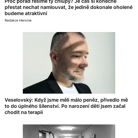
Proč pořád řešíme ty chlupy? Je čas si konečně
přestat nechat namlouvat, že jedině dokonale oholené
budeme atraktivní
Redakce Heroine
Veselovský: Když jsme měli málo peněz, přivedlo mě
to do úplného šílenství. Po narození dětí jsem začal
chodit na terapii