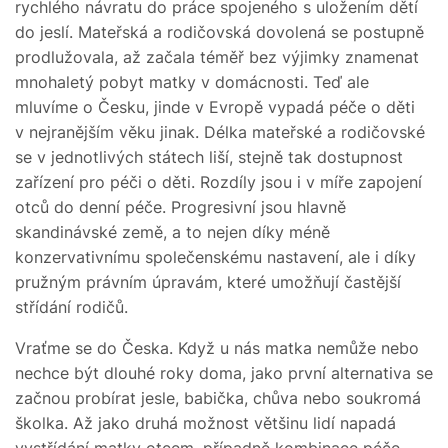
rychlého návratu do práce spojeného s uložením dětí
do jeslí. Mateřská a rodičovská dovolená se postupně
prodlužovala, až začala téměř bez výjimky znamenat
mnohaletý pobyt matky v domácnosti. Teď ale
mluvíme o Česku, jinde v Evropě vypadá péče o děti
v nejranějším věku jinak. Délka mateřské a rodičovské
se v jednotlivých státech liší, stejně tak dostupnost
zařízení pro péči o děti. Rozdíly jsou i v míře zapojení
otců do denní péče. Progresivní jsou hlavně
skandinávské země, a to nejen díky méně
konzervativnímu společenskému nastavení, ale i díky
pružným právním úpravám, které umožňují častější
střídání rodičů.
Vraťme se do Česka. Když u nás matka nemůže nebo
nechce být dlouhé roky doma, jako první alternativa se
začnou probírat jesle, babička, chůva nebo soukromá
školka. Až jako druhá možnost většinu lidí napadá
vystřídání matky otcem, případně kombinace péče