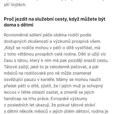
sítí Vojtěch.
Proč jezdit na služební cesty, když můžete být
doma s dětmi
Rovnoměrné sdílení péče oběma rodiči podle
dostupných zkušeností a výzkumů prospívá všem.
„Když se rodiče mohou v péči o dítě vystřídat, má
z toho většinou prospěch celá rodina. Děti si užijí víc
času s tátou, který k nim má pak později snazší cestu.
Tátové zažijí, jaké to je celodenně pečovat, a pár
měsíců na rodičovské pro ně může znamenat
osvěžující pauzu v kariéře. Mámy se mohou naučit
předat péči o dítě, zjistit, že i jejich muž je schopný
leccos v téhle oblasti zastat, a zmenší se jejich
handicap na trhu práce. Evropské výzkumy
z posledních let ukazují, že pokud tátové stráví
s dětmi několik měsíců v jejich útlém dětství, rodina je