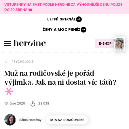
VSTUPENKY NA SVĚT PODLE HEROINE ZA VÝHODNĚJŠÍ CENU POUZE
DO 20.SRPNA!🎟️
LETNÍ
SPECIÁL
ŽENY A
MOC PENĚZ
E-SHOP
PSYCHOLOGIE
Muž na rodičovské je pořád
výjimka. Jak na ni dostat víc tátů?
10. únor 2020
23 039
Šárka Homfray
TÁTA NA RODIČOVSKÉ