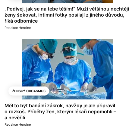
„Podívej, jak se na tebe těším!“ Muži většinou nechtějí
ženy šokovat, intimní fotky posílají z jiného důvodu,
říká odbornice
Redakce Heroine
ŽENSKÝ ORGASMUS
Měl to být banální zákrok, navždy je ale připravil
o rozkoš. Příběhy žen, kterým lékaři nepomohli –
a nevěřili
Redakce Heroine