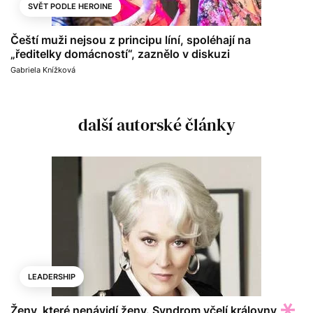
SVĚT PODLE HEROINE
Čeští muži nejsou z principu líní, spoléhají na
„ředitelky domácností“, zaznělo v diskuzi
Gabriela Knížková
další autorské články
LEADERSHIP
Ženy, které nenávidí ženy. Syndrom včelí královny