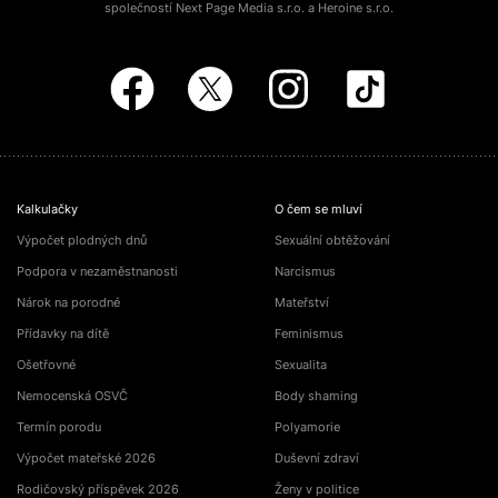
společností Next Page Media s.r.o. a Heroine s.r.o.
Kalkulačky
O čem se mluví
Výpočet plodných dnů
Sexuální obtěžování
Podpora v nezaměstnanosti
Narcismus
Nárok na porodné
Mateřství
Přídavky na dítě
Feminismus
Ošetřovné
Sexualita
Nemocenská OSVČ
Body shaming
Termín porodu
Polyamorie
Výpočet mateřské 2026
Duševní zdraví
Rodičovský příspěvek 2026
Ženy v politice