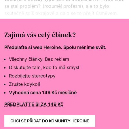
se stal problém?
(rozuměj profesní), ale to bylo
‘
skutečně spíš okrajové a dalo se to přejít úsměvem.
Spíš jsem se chlubil, jak jsem moderní," popisuje svá
setkání se stereotypy devětatřicetiletý historik Jiří.
Zajímá vás celý článek?
Předplaťte si web Heroine. Spolu měníme svět.
Všechny články. Bez reklam
Diskutujte tam, kde to má smysl
Rozbíjejte stereotypy
Zrušte kdykoli
Výhodná cena 149 Kč měsíčně
PŘEDPLAŤTE SI ZA 149 Kč
CHCI SE PŘIDAT DO KOMUNITY HEROINE