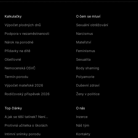
Kalkulačky
O čem se mluví
Výpočet plodných dnů
Sexuální obtěžování
Podpora v nezaměstnanosti
Narcismus
Nárok na porodné
Mateřství
Přídavky na dítě
Feminismus
Ošetřovné
Sexualita
Nemocenská OSVČ
Body shaming
Termín porodu
Polyamorie
Výpočet mateřské 2026
Duševní zdraví
Rodičovský příspěvek 2026
Ženy v politice
Top články
O nás
A jak se těší tatínek? Není…
Inzerce
Protivná učitelka o školách
Náš tým
Intimní snímky porodu
Kontakty