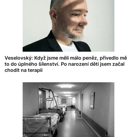
Veselovský: Když jsme měli málo peněz, přivedlo mě
to do úplného šílenství. Po narození dětí jsem začal
chodit na terapii