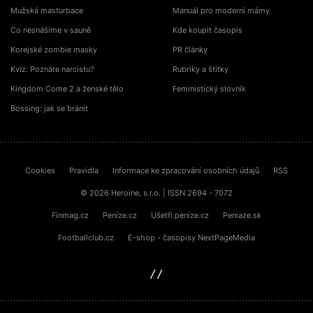
Mužská masturbace
Manuál pro moderní mámy
Co nesnášíme v sauně
Kde koupit časopis
Korejské zombie masky
PR články
Kvíz: Poznáte narcistu?
Rubriky a štítky
Kingdom Come 2 a ženské tělo
Feministický slovník
Bossing: jak se bránit
Cookies
Pravidla
Informace ke zpracování osobních údajů
RSS
© 2026 Heroine, s.r.o. | ISSN 2694 - 7072
Finmag.cz
Peníze.cz
Ušetři.peníze.cz
Peniaze.sk
Footballclub.cz
E-shop - časopisy NextPageMedia
sinfin.digital