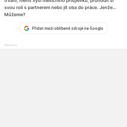
trvání, měnit výši měsíčního příspěvku, prohodit si
svou roli s partnerem nebo jít oba do práce. Jenže…
Můžeme?
Přidat mezi oblíbené zdroje na Googlu