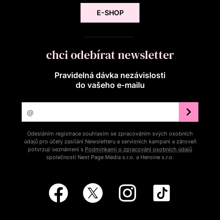
E-SHOP
chci odebírat newsletter
Pravidelná dávka nezávislosti
do vašeho e‑mailu
Odesláním registrace souhlasím se zpracováním svých osobních
údajů pro účely zasílání Newsletteru a servisních kampaní a zároveň
potvrzuji seznámení s
Podmínkami o zpracování osobních údajů
společností Next Page Media s.r.o. a Heroine s.r.o.