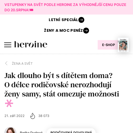
VSTUPENKY NA SVĚT PODLE HEROINE ZA VÝHODNĚJŠÍ CENU POUZE
DO 20.SRPNA!🎟️
LETNÍ
SPECIÁL
ŽENY A
MOC PENĚZ
E-SHOP
ŽENA A SVĚT
Jak dlouho být s dítětem doma?
O délce rodičovské nerozhodují
ženy samy, stát omezuje možnosti
21. září 2022
38 073
Radka Dudová
RODIČOVSKÁ DOVOLENÁ