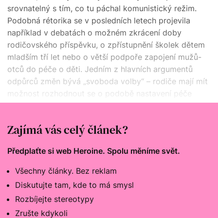
srovnatelný s tím, co tu páchal komunistický režim.
Podobná rétorika se v posledních letech projevila
například v debatách o možném zkrácení doby
rodičovského příspěvku, o zpřístupnění školek dětem
mladším tří let nebo o větší podpoře zapojení mužů-
otců do péče o děti. Jedním z hlavních argumentů
odpůrců změn bývá „svoboda volby“ – rodiče mají mít
možnost rozhodnout se o podobě nastavení péče
a rozdělení úloh ve své rodině a stát by do toho měl
zasahovat jen minimálně a ideálně vůbec.
Zajímá vás celý článek?
Předplaťte si web Heroine. Spolu měníme svět.
Všechny články. Bez reklam
Diskutujte tam, kde to má smysl
Rozbíjejte stereotypy
Zrušte kdykoli