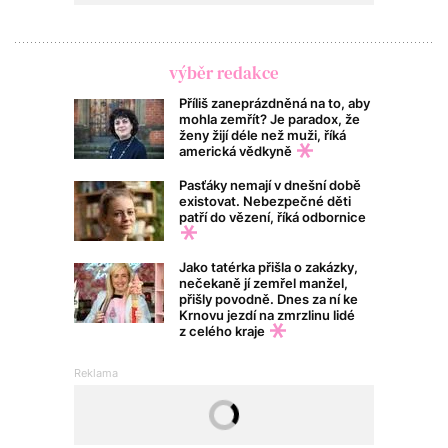
výběr redakce
Příliš zaneprázdněná na to, aby
mohla zemřít? Je paradox, že
ženy žijí déle než muži, říká
americká vědkyně
Pasťáky nemají v dnešní době
existovat. Nebezpečné děti
patří do vězení, říká odbornice
Jako tatérka přišla o zakázky,
nečekaně jí zemřel manžel,
přišly povodně. Dnes za ní ke
Krnovu jezdí na zmrzlinu lidé
z celého kraje