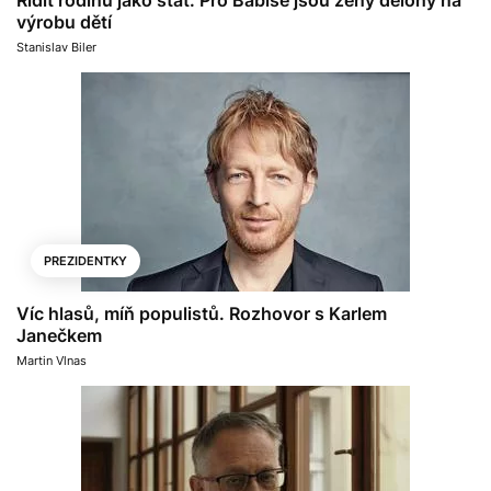
Řídit rodinu jako stát. Pro Babiše jsou ženy dělohy na
výrobu dětí
Stanislav Biler
PREZIDENTKY
Víc hlasů, míň populistů. Rozhovor s Karlem
Janečkem
Martin Vlnas