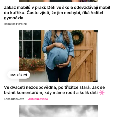
Zákaz mobilů v praxi: Děti ve škole odevzdávají mobil
do kufříku. Často zjistí, že jim nechybí, říká ředitel
gymnázia
Redakce Heroine
MATEŘSTVÍ
Ve dvaceti nezodpovědná, po třicítce stará. Jak se
bránit komentářům, kdy máme rodit a kolik dětí
Ilona Kleníková
Aktualizováno