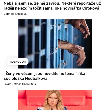
Nebála jsem se, že mě zavřou. Některé reportáže už
raději nejezdím točit sama, říká novinářka Ciroková
Gabriela Knížková
ROZHOVOR
„Ženy ve vězení jsou neviditelné téma,“ říká
socioložka Nedbálková
Jakub Jetmar
,
Ondřej Sliš