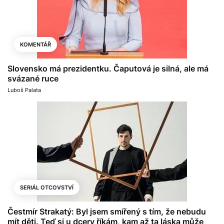
KOMENTÁŘ
Slovensko má prezidentku. Čaputová je silná, ale má
svázané ruce
Luboš Palata
SERIÁL OTCOVSTVÍ
Čestmír Strakatý: Byl jsem smířený s tím, že nebudu
mít děti. Teď si u dcery říkám, kam až ta láska může