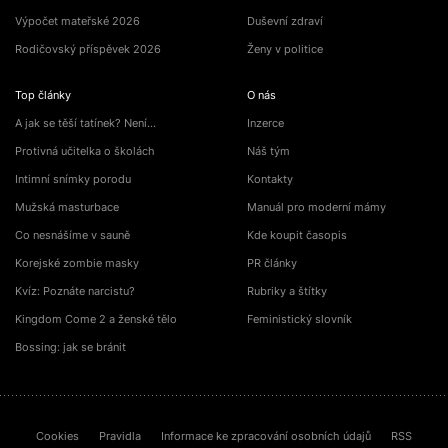
Výpočet mateřské 2026
Duševní zdraví
Rodičovský příspěvek 2026
Ženy v politice
Top články
O nás
A jak se těší tatínek? Není…
Inzerce
Protivná učitelka o školách
Náš tým
Intimní snímky porodu
Kontakty
Mužská masturbace
Manuál pro moderní mámy
Co nesnášíme v sauně
Kde koupit časopis
Korejské zombie masky
PR články
Kvíz: Poznáte narcistu?
Rubriky a štítky
Kingdom Come 2 a ženské tělo
Feministický slovník
Bossing: jak se bránit
Cookies
Pravidla
Informace ke zpracování osobních údajů
RSS