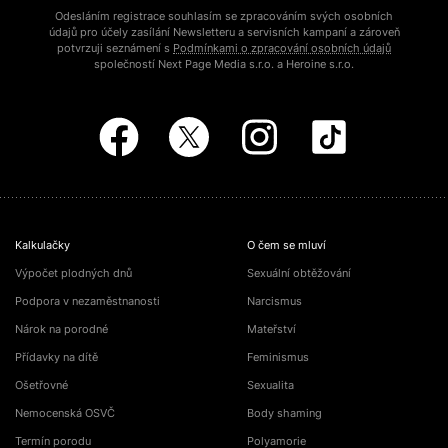
Odesláním registrace souhlasím se zpracováním svých osobních
údajů pro účely zasílání Newsletteru a servisních kampaní a zároveň
potvrzuji seznámení s
Podmínkami o zpracování osobních údajů
společností Next Page Media s.r.o. a Heroine s.r.o.
Kalkulačky
O čem se mluví
Výpočet plodných dnů
Sexuální obtěžování
Podpora v nezaměstnanosti
Narcismus
Nárok na porodné
Mateřství
Přídavky na dítě
Feminismus
Ošetřovné
Sexualita
Nemocenská OSVČ
Body shaming
Termín porodu
Polyamorie