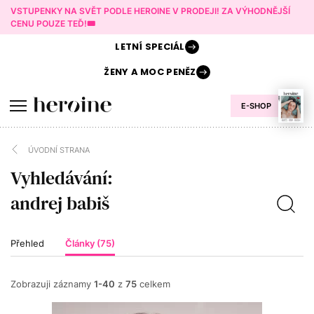
VSTUPENKY NA SVĚT PODLE HEROINE V PRODEJI! ZA VÝHODNĚJŠÍ
CENU POUZE TEĎ!🎟️
LETNÍ
SPECIÁL
ŽENY A
MOC PENĚZ
E-SHOP
ÚVODNÍ STRANA
Vyhledávání:
Přehled
Články (75)
Zobrazuji záznamy
1-40
z
75
celkem