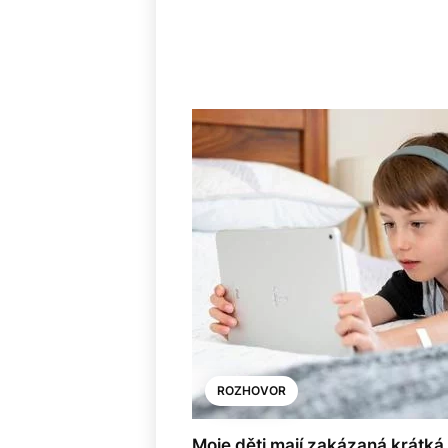
ROZHOVOR
Moje děti mají zakázaná krátká v