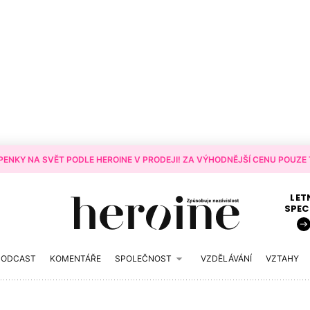
ENKY NA SVĚT PODLE HEROINE V PRODEJI! ZA VÝHODNĚJŠÍ CENU POUZE T
LET
SPEC
PODCAST
KOMENTÁŘE
SPOLEČNOST
VZDĚLÁVÁNÍ
VZTAHY