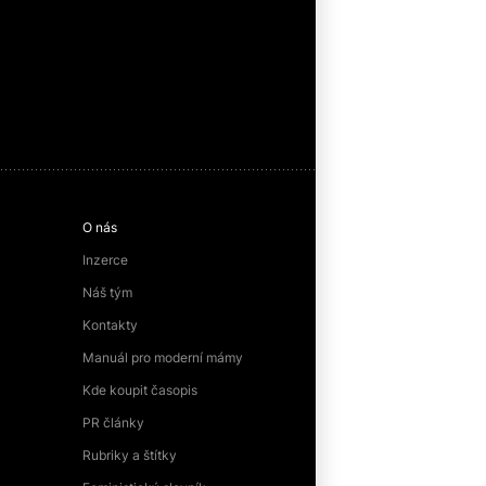
O nás
Inzerce
Náš tým
Kontakty
Manuál pro moderní mámy
Kde koupit časopis
PR články
Rubriky a štítky