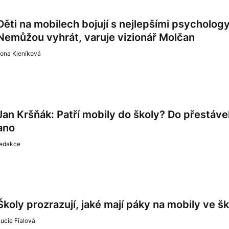
Děti na mobilech bojují s nejlepšími psychology 
Nemůžou vyhrát, varuje vizionář Molčan
lona Kleníková
Jan Kršňák: Patří mobily do školy? Do přestávek
ano
redakce
Školy prozrazují, jaké mají páky na mobily ve š
ucie Fialová