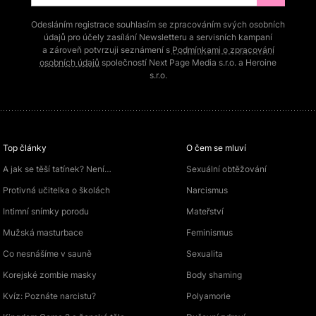
Odesláním registrace souhlasím se zpracováním svých osobních
údajů pro účely zasílání Newsletteru a servisních kampaní
a zároveň potvrzuji seznámení s
Podmínkami o zpracování
osobních údajů
společností Next Page Media s.r.o. a Heroine
s.r.o.
Top články
O čem se mluví
A jak se těší tatínek? Není…
Sexuální obtěžování
Protivná učitelka o školách
Narcismus
Intimní snímky porodu
Mateřství
Mužská masturbace
Feminismus
Co nesnášíme v sauně
Sexualita
Korejské zombie masky
Body shaming
Kvíz: Poznáte narcistu?
Polyamorie