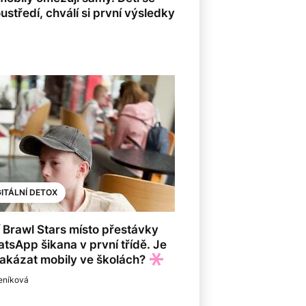
oustředí, chválí si první výsledky
GITÁLNÍ DETOX
 Brawl Stars místo přestávky
tsApp šikana v první třídě. Je
akázat mobily ve školách?
leníková