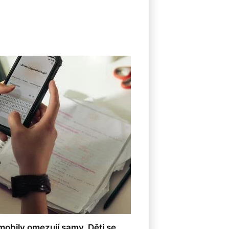
mobily omezují samy. Děti se