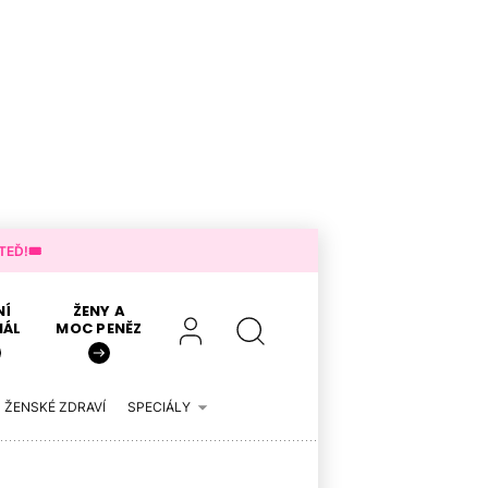
EĎ!🎟️
NÍ
ŽENY A
IÁL
MOC PENĚZ
ŽENSKÉ ZDRAVÍ
SPECIÁLY