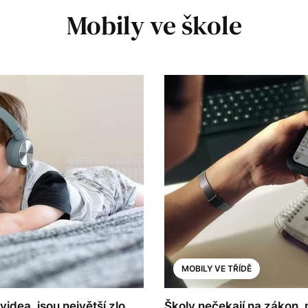
Mobily ve škole
MOBILY VE TŘÍDĚ
idea, jsou největší zlo.
Školy nečekají na zákon, 