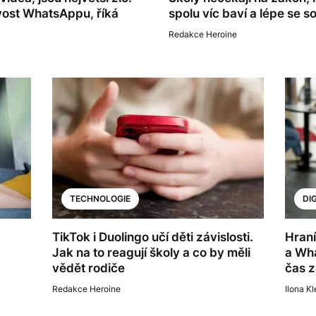
ivost WhatsAppu, říká
spolu víc baví a lépe se s
Redakce Heroine
TECHNOLOGIE
DI
TikTok i Duolingo učí děti závislosti.
Hraní
Jak na to reagují školy a co by měli
a Wha
vědět rodiče
čas z
Redakce Heroine
Ilona K