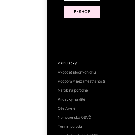
E-SHOP
Kalkulačky
Výpočet plodných dnů
Podpora v nezaměstnanosti
Nárok na porodné
Přídavky na dítě
Ošetřovné
Nemocenská OSVČ
Termín porodu