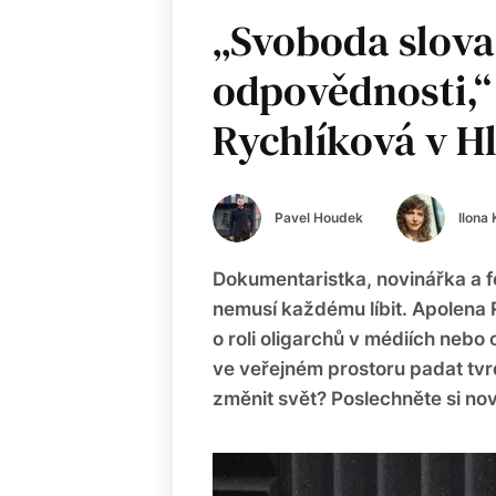
„Svoboda slova
odpovědnosti,“
Rychlíková v H
Pavel Houdek
Ilona
Dokumentaristka, novinářka a fem
nemusí každému líbit. Apolena 
o roli oligarchů v médiích nebo
ve veřejném prostoru padat tvrd
změnit svět? Poslechněte si nov