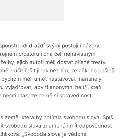
oustu lidí dráždí svými postoji i názory.
řejném prostoru i ona čelí nenávistným
e by jejich autoři měli dostat přísné tresty.
měla učit řešit jinak než tím, že někoho pošleš
ň bychom měli umět nastavovat mantinely
u vyjadřovat, aby ti anonymní hejtři, kteří
necítili tak, že na ně si spravedlnost
e země, která by potírala svobodu slova. Spíš
mít svobodu slova znamená i mít odpovědnost
ychlíková. „Svoboda slova je vědomí