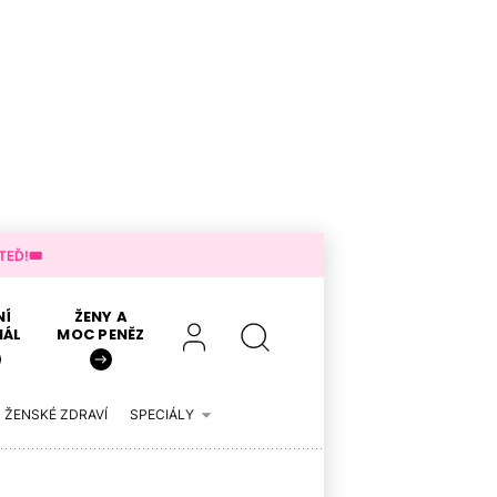
EĎ!🎟️
NÍ
ŽENY A
IÁL
MOC PENĚZ
ŽENSKÉ ZDRAVÍ
SPECIÁLY