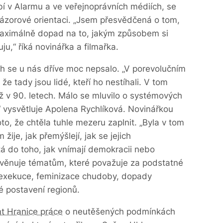
í v Alarmu a ve veřejnoprávních médiích, se
názorové orientaci. „Jsem přesvědčená o tom,
 maximálně dopad na to, jakým způsobem si
ju,“ říká novinářka a filmařka.
ch se u nás dříve moc nepsalo. „V porevolučním
e tady jsou lidé, kteří ho nestíhali. V tom
ž v 90. letech. Málo se mluvilo o systémových
“ vysvětluje Apolena Rychlíková. Novinářkou
to, že chtěla tuhle mezeru zaplnit. „Byla v tom
m žije, jak přemýšlejí, jak se jejich
á do toho, jak vnímají demokracii nebo
e věnuje tématům, které považuje za podstatné
u exekuce, feminizace chudoby, dopady
 postavení regionů.
 Hranice práce
o neutěšených podmínkách