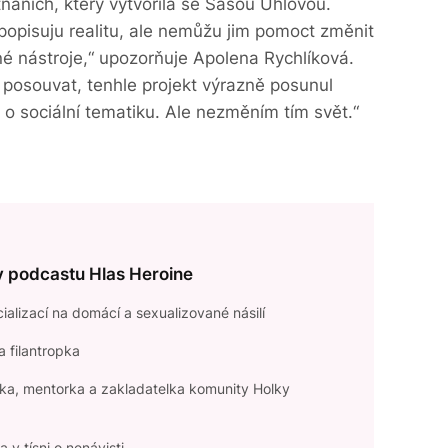
náních, který vytvořila se Sašou Uhlovou.
 popisuju realitu, ale nemůžu jim pomoct změnit
né nástroje,“ upozorňuje Apolena Rychlíková.
 posouvat, tenhle projekt výrazně posunul
o sociální tematiku. Ale nezměním tím svět.“
íly podcastu Hlas Heroine
ializací na domácí a sexualizované násilí
a filantropka
rka, mentorka a zakladatelka komunity Holky
 v tísni o nenávisti