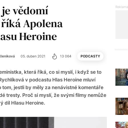
 je vědomí
 říká Apolena
lasu Heroine
 Kleníková
05. duben 2021
13 064
PODCASTY
inistka, která říká, co si myslí, i když se to
Rychlíková v podcastu Hlas Heroine mluví
 o tom, jestli by měly za nenávistné komentáře
é tresty. Proč si myslí, že svými filmy nemůže
ý díl Hlasu Heroine.