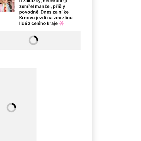
o zakázky, nečekaně jí
zemřel manžel, přišly
povodně. Dnes za ní ke
Krnovu jezdí na zmrzlinu
lidé z celého kraje