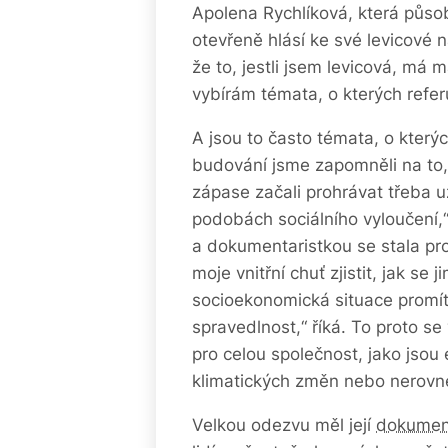
Apolena Rychlíková, která působ
otevřeně hlásí ke své levicové 
že to, jestli jsem levicová, má
vybírám témata, o kterých referu
A jsou to často témata, o který
budování jsme zapomněli na to, ž
zápase začali prohrávat třeba u
podobách sociálního vyloučení,
a dokumentaristkou se stala pro
moje vnitřní chuť zjistit, jak se ji
socioekonomická situace promít
spravedlnost,“ říká. To proto s
pro celou společnost, jako jso
klimatických změn nebo nerovné
Velkou odezvu měl její
dokument