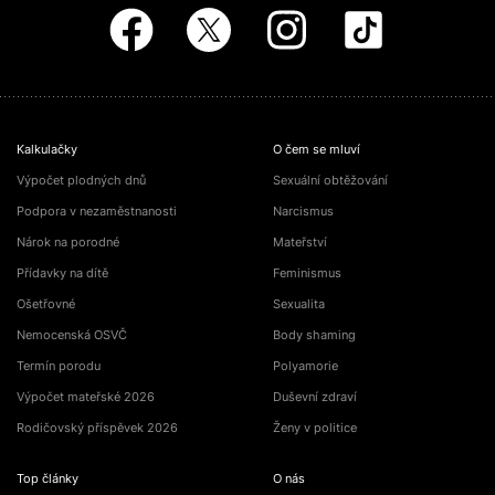
Kalkulačky
O čem se mluví
Výpočet plodných dnů
Sexuální obtěžování
Podpora v nezaměstnanosti
Narcismus
Nárok na porodné
Mateřství
Přídavky na dítě
Feminismus
Ošetřovné
Sexualita
Nemocenská OSVČ
Body shaming
Termín porodu
Polyamorie
Výpočet mateřské 2026
Duševní zdraví
Rodičovský příspěvek 2026
Ženy v politice
Top články
O nás