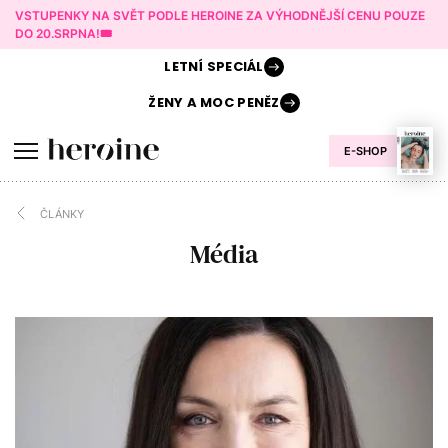
VSTUPENKY NA SVĚT PODLE HEROINE ZA VÝHODNĚJŠÍ CENU POUZE
DO 20.SRPNA!🎟️
LETNÍ
SPECIÁL
ŽENY A
MOC PENĚZ
E-SHOP
ČLÁNKY
Média