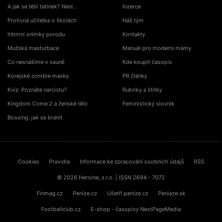
A jak se těší tatínek? Není…
Inzerce
Protivná učitelka o školách
Náš tým
Intimní snímky porodu
Kontakty
Mužská masturbace
Manuál pro moderní mámy
Co nesnášíme v sauně
Kde koupit časopis
Korejské zombie masky
PR články
Kvíz: Poznáte narcistu?
Rubriky a štítky
Kingdom Come 2 a ženské tělo
Feministický slovník
Bossing: jak se bránit
Cookies
Pravidla
Informace ke zpracování osobních údajů
RSS
© 2026 Heroine, s.r.o. | ISSN 2694 - 7072
Finmag.cz
Peníze.cz
Ušetři.peníze.cz
Peniaze.sk
Footballclub.cz
E-shop - časopisy NextPageMedia