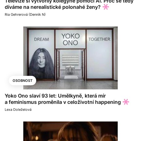
Televize si vytvořily kolegyně pomocí AI. Proč se tedy
díváme na nerealistické polonahé ženy?
Ria Gehrerová (Denník N)
OSOBNOST
Yoko Ono slaví 93 let: Umělkyně, která mír
a feminismus proměnila v celoživotní happening
Lexa Doleželová