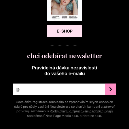
E-SHOP
chci odebírat newsletter
Pravidelná dávka nezávislosti
do vašeho e‑mailu
Odesláním registrace souhlasím se zpracováním svých osobních
údajů pro účely zasílání Newsletteru a servisních kampaní a zároveň
potvrzuji seznámení s
Podmínkami o zpracování osobních údajů
společností Next Page Media s.r.o. a Heroine s.r.o.