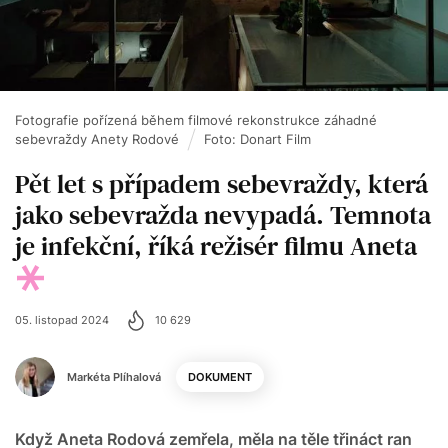
Fotografie pořízená během filmové rekonstrukce záhadné
sebevraždy Anety Rodové
Foto: Donart Film
Pět let s případem sebevraždy, která
jako sebevražda nevypadá. Temnota
je infekční, říká režisér filmu Aneta
05. listopad 2024
10 629
Markéta Plíhalová
DOKUMENT
Když Aneta Rodová zemřela, měla na těle třináct ran