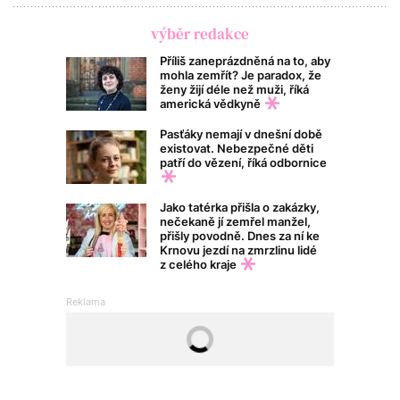
výběr redakce
Příliš zaneprázdněná na to, aby
mohla zemřít? Je paradox, že
ženy žijí déle než muži, říká
americká vědkyně
Pasťáky nemají v dnešní době
existovat. Nebezpečné děti
patří do vězení, říká odbornice
Jako tatérka přišla o zakázky,
nečekaně jí zemřel manžel,
přišly povodně. Dnes za ní ke
Krnovu jezdí na zmrzlinu lidé
z celého kraje