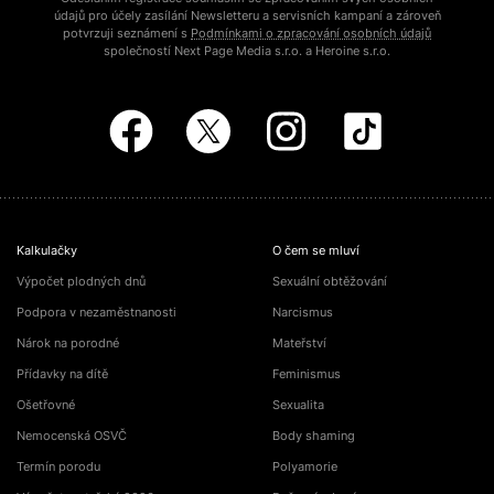
údajů pro účely zasílání Newsletteru a servisních kampaní a zároveň
potvrzuji seznámení s
Podmínkami o zpracování osobních údajů
společností Next Page Media s.r.o. a Heroine s.r.o.
Kalkulačky
O čem se mluví
Výpočet plodných dnů
Sexuální obtěžování
Podpora v nezaměstnanosti
Narcismus
Nárok na porodné
Mateřství
Přídavky na dítě
Feminismus
Ošetřovné
Sexualita
Nemocenská OSVČ
Body shaming
Termín porodu
Polyamorie