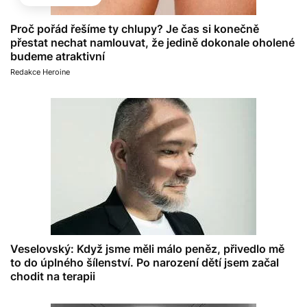
Proč pořád řešíme ty chlupy? Je čas si konečně
přestat nechat namlouvat, že jedině dokonale oholené
budeme atraktivní
Redakce Heroine
Veselovský: Když jsme měli málo peněz, přivedlo mě
to do úplného šílenství. Po narození dětí jsem začal
chodit na terapii