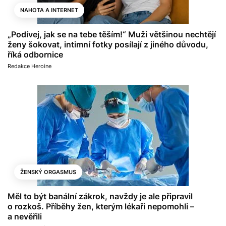
NAHOTA A INTERNET
„Podívej, jak se na tebe těším!“ Muži většinou nechtějí
ženy šokovat, intimní fotky posílají z jiného důvodu,
říká odbornice
Redakce Heroine
ŽENSKÝ ORGASMUS
Měl to být banální zákrok, navždy je ale připravil
o rozkoš. Příběhy žen, kterým lékaři nepomohli –
a nevěřili