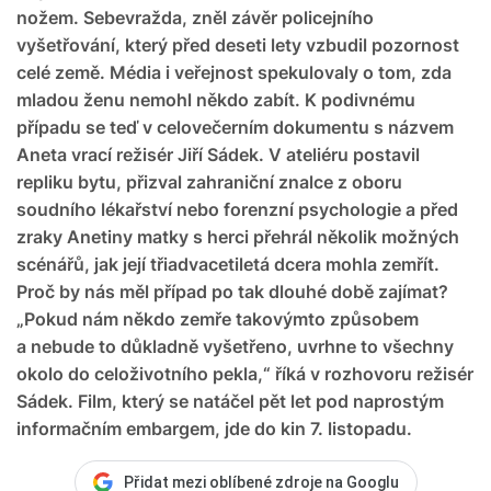
nožem. Sebevražda, zněl závěr policejního
vyšetřování, který před deseti lety vzbudil pozornost
celé země. Média i veřejnost spekulovaly o tom, zda
mladou ženu nemohl někdo zabít. K podivnému
případu se teď v celovečerním dokumentu s názvem
Aneta vrací režisér Jiří Sádek. V ateliéru postavil
repliku bytu, přizval zahraniční znalce z oboru
soudního lékařství nebo forenzní psychologie a před
zraky Anetiny matky s herci přehrál několik možných
scénářů, jak její třiadvacetiletá dcera mohla zemřít.
Proč by nás měl případ po tak dlouhé době zajímat?
„Pokud nám někdo zemře takovýmto způsobem
a nebude to důkladně vyšetřeno, uvrhne to všechny
okolo do celoživotního pekla,“ říká v rozhovoru režisér
Sádek. Film, který se natáčel pět let pod naprostým
informačním embargem, jde do kin 7. listopadu.
Přidat mezi oblíbené zdroje na Googlu