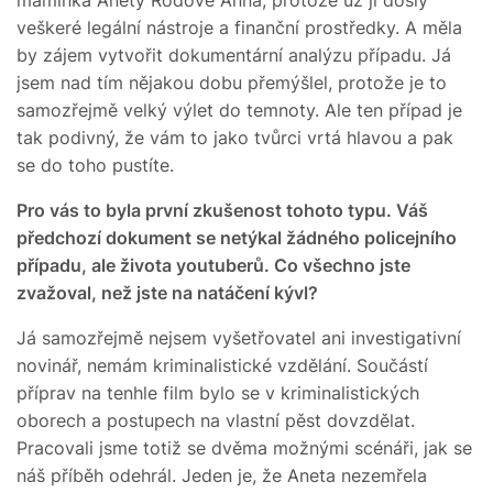
veškeré legální nástroje a finanční prostředky. A měla
by zájem vytvořit dokumentární analýzu případu. Já
jsem nad tím nějakou dobu přemýšlel, protože je to
samozřejmě velký výlet do temnoty. Ale ten případ je
tak podivný, že vám to jako tvůrci vrtá hlavou a pak
se do toho pustíte.
Pro vás to byla první zkušenost tohoto typu. Váš
předchozí dokument se netýkal žádného policejního
případu, ale života youtuberů. Co všechno jste
zvažoval, než jste na natáčení kývl?
Já samozřejmě nejsem vyšetřovatel ani investigativní
novinář, nemám kriminalistické vzdělání. Součástí
příprav na tenhle film bylo se v kriminalistických
oborech a postupech na vlastní pěst dovzdělat.
Pracovali jsme totiž se dvěma možnými scénáři, jak se
náš příběh odehrál. Jeden je, že Aneta nezemřela