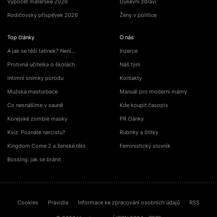
Výpočet mateřské 2026
Duševní zdraví
Rodičovský příspěvek 2026
Ženy v politice
Top články
O nás
A jak se těší tatínek? Není…
Inzerce
Protivná učitelka o školách
Náš tým
Intimní snímky porodu
Kontakty
Mužská masturbace
Manuál pro moderní mámy
Co nesnášíme v sauně
Kde koupit časopis
Korejské zombie masky
PR články
Kvíz: Poznáte narcistu?
Rubriky a štítky
Kingdom Come 2 a ženské tělo
Feministický slovník
Bossing: jak se bránit
Cookies
Pravidla
Informace ke zpracování osobních údajů
RSS