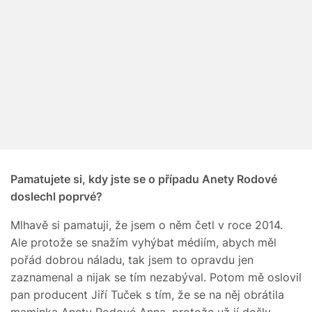
Pamatujete si, kdy jste se o případu Anety Rodové
doslechl poprvé?
Mlhavě si pamatuji, že jsem o něm četl v roce 2014.
Ale protože se snažím vyhýbat médiím, abych měl
pořád dobrou náladu, tak jsem to opravdu jen
zaznamenal a nijak se tím nezabýval. Potom mě oslovil
pan producent Jiří Tuček s tím, že se na něj obrátila
maminka Anety Rodové Anna, protože už jí došly