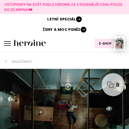
VSTUPENKY NA SVĚT PODLE HEROINE ZA VÝHODNĚJŠÍ CENU POUZE
DO 20.SRPNA!🎟️
LETNÍ
SPECIÁL
ŽENY A
MOC PENĚZ
E-SHOP
SPOLEČNOST
8