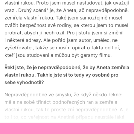
vlastní rukou. Proto jsem musel nastudovat, jak uvažují
vrazi. Druhý scénář je, že Aneta, ač nepravděpodobně,
zemřela vlastní rukou. Také jsem samozřejmě musel
zvážit bezpečnost své rodiny, se kterou jsem to musel
probrat, abych ji neohrozil. Pro jistotu jsem si změnil
i některé adresy. Ale pořád jsem autor, umělec, ne
vyšetřovatel, takže se musím opírat o fakta od lidí,
kteří jsou studovaní a můžou být garanty filmu.
Řekl jste, že je nepravděpodobné, že by Aneta zemřela
vlastní rukou. Takhle jste si to tedy vy osobně pro
sebe vyhodnotil?
Nepravděpodobné ve smyslu, že když někdo řekne:
měla na sobě třináct bodnořezných ran a zemřela
vlastní rukou, tak to prostě zní nepravděpodobně. A je
to i to, co veřejnost na Anetině případu neustále láká
a přitahuje. A proč měl v roce 2014 tak obrovský
mediální zásah.