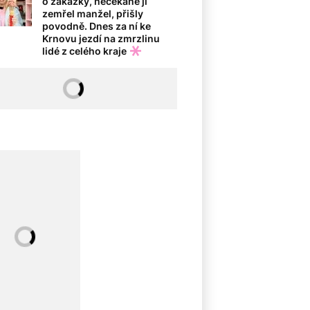
o zakázky, nečekaně jí
zemřel manžel, přišly
povodně. Dnes za ní ke
Krnovu jezdí na zmrzlinu
lidé z celého kraje