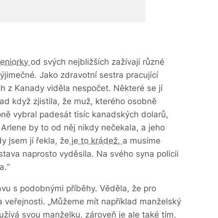
seniorky
od svých nejbližších zažívají různé
výjimečné. Jako zdravotní sestra pracující
oh z Kanady viděla nespočet. Některé se jí
ad když zjistila, že muž, kterého osobně
pně vybral padesát tisíc kanadských dolarů,
 Arlene by to od něj nikdy nečekala, a jeho
y jsem jí řekla, že
je to krádež,
a musíme
edstava naprosto vyděsila. Na svého syna policii
a.“
avu s podobnými příběhy. Věděla, že pro
a veřejnosti. „Můžeme mít například manželský
žívá svou manželku, zároveň je ale také tím,