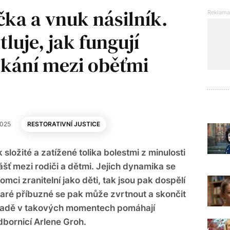
ka a vnuk násilník.
luje, jak fungují
tkání mezi oběťmi
2025
RESTORATIVNÍ JUSTICE
 složité a zatížené tolika bolestmi z minulosti
ášť mezi rodiči a dětmi. Jejich dynamika se
mci zranitelní jako děti, tak jsou pak dospělí
staré příbuzné se pak může zvrtnout a skončit
nadě v takových momentech pomáhají
odbornicí Arlene Groh.