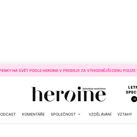
ENKY NA SVĚT PODLE HEROINE V PRODEJI! ZA VÝHODNĚJŠÍ CENU POUZE T
LET
SPEC
PODCAST
KOMENTÁŘE
SPOLEČNOST
VZDĚLÁVÁNÍ
VZTAHY