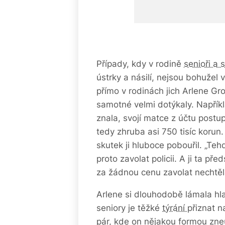
Případy, kdy v rodině
senioři a 
ústrky a násilí, nejsou bohužel 
přímo v rodinách jich Arlene Gr
samotné velmi dotýkaly. Napříkl
znala, svojí matce z účtu postu
tedy zhruba asi 750 tisíc korun.
skutek ji hluboce pobouřil. „Tehd
proto zavolat policii. A ji ta př
za žádnou cenu zavolat nechtěl
Arlene si dlouhodobě lámala hl
seniory je těžké
týrání
přiznat n
pár, kde on nějakou formou zneu