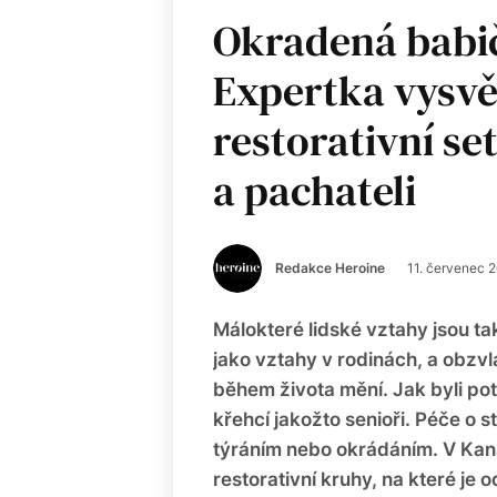
Okradená babič
Expertka vysvět
restorativní se
a pachateli
Redakce Heroine
11. červenec 
Málokteré lidské vztahy jsou tak
jako vztahy v rodinách, a obzvl
během života mění. Jak byli poto
křehcí jakožto senioři. Péče o 
týráním nebo okrádáním. V Ka
restorativní kruhy, na které je 