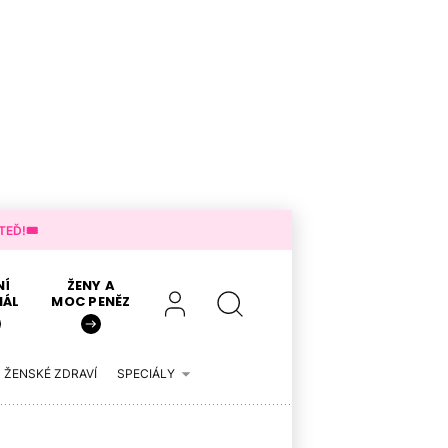
EĎ!🎟️
NÍ
ŽENY A
IÁL
MOC PENĚZ
ŽENSKÉ ZDRAVÍ
SPECIÁLY