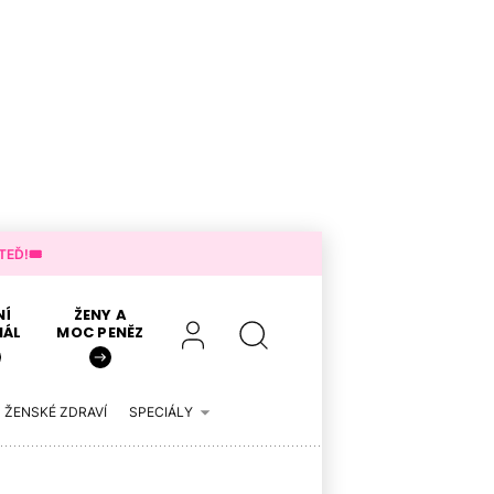
EĎ!🎟️
NÍ
ŽENY A
IÁL
MOC PENĚZ
ŽENSKÉ ZDRAVÍ
SPECIÁLY