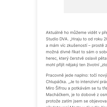
Aktuálně ho můžeme vidět v pře
Studio DVA. „Hraju to od roku 2
a mám víc zkušeností – prostě zr
možná divné říkat to sám o sobě
herec, který čerstvě oslavil pěta
mohl přijít nějaký ten životní „z
Pracovně jede naplno: točí nový 
Chlupáčka. „Je to intenzivní p
Miro Šifrou a potkávám se tu tř
Macháčkem, je to dobové z osm
protože zatím jsem se objevoval