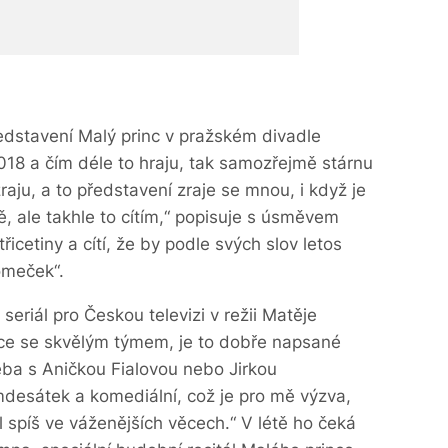
dstavení Malý princ v pražském divadle
018 a čím déle to hraju, tak samozřejmě stárnu
aju, a to představení zraje se mnou, i když je
, ale takhle to cítím,“ popisuje s úsměvem
třicetiny a cítí, že by podle svých slov letos
lomeček“.
seriál pro Českou televizi v režii Matěje
ráce se skvělým týmem, je to dobře napsané
eba s Aničkou Fialovou nebo Jirkou
desátek a komediální, což je pro mě výzva,
 spíš ve váženějších věcech.“ V létě ho čeká