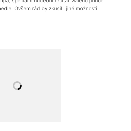
pa, speciální hudební recitál Malého prince
edie. Ovšem rád by zkusil i jiné možnosti