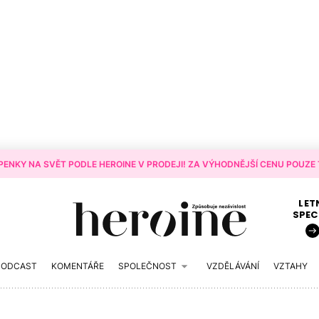
ENKY NA SVĚT PODLE HEROINE V PRODEJI! ZA VÝHODNĚJŠÍ CENU POUZE T
LET
SPEC
PODCAST
KOMENTÁŘE
SPOLEČNOST
VZDĚLÁVÁNÍ
VZTAHY