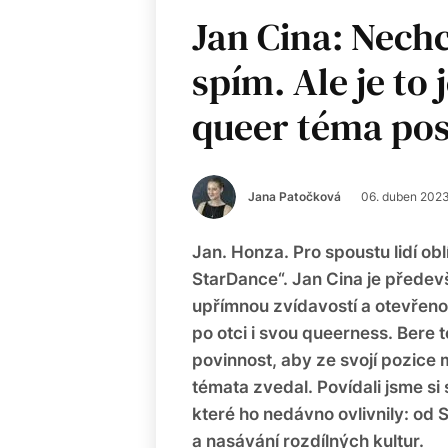
Jan Cina: Nechc
spím. Ale je to
queer téma po
Jana Patočková
06. duben 202
Jan. Honza. Pro spoustu lidí ob
StarDance“. Jan Cina je předevš
upřímnou zvídavostí a otevřeno
po otci i svou queerness. Bere 
povinnost, aby ze svojí pozice
témata zvedal. Povídali jsme si 
které ho nedávno ovlivnily: od
a nasávání rozdílných kultur.