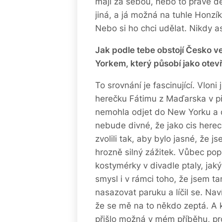
mají za sebou, nebo to právě děl
jiná, a já možná na tuhle Honzí
Nebo si ho chci udělat. Nikdy as
Jak podle tebe obstojí Česko v
Yorkem, který působí jako otev
To srovnání je fascinující. Vlon
herečku Fátimu z Maďarska v p
nemohla odjet do New Yorku a dos
nebude divné, že jako cis herec
zvolili tak, aby bylo jasné, že j
hrozně silný zážitek. Vůbec popr
kostymérky v divadle ptaly, ja
smysl i v rámci toho, že jsem t
nasazovat paruku a líčil se. Nav
že se mě na to někdo zeptá. A k
přišlo možná v mém příběhu, pro