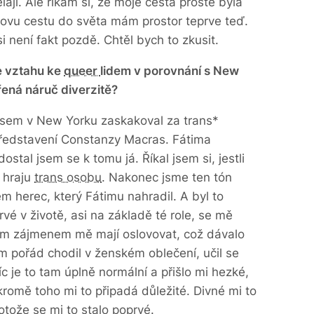
ají. Ale říkám si, že moje cesta prostě byla
kovu cestu do světa mám prostor teprve teď.
i není fakt pozdě. Chtěl bych to zkusit.
e vztahu ke
queer
lidem v porovnání s New
řená náruč diverzitě?
i jsem v New Yorku zaskakoval za trans*
ředstavení Constanzy Macras. Fátima
tal jsem se k tomu já. Říkal jsem si, jestli
 hraju
trans osobu
. Nakonec jsme ten tón
sem herec, který Fátimu nahradil. A byl to
vé v životě, asi na základě té role, se mě
kým zájmenem mě mají oslovovat, což dávalo
am pořád chodil v ženském oblečení, učil se
íc je to tam úplně normální a přišlo mi hezké,
romě toho mi to připadá důležité. Divné mi to
tože se mi to stalo poprvé.