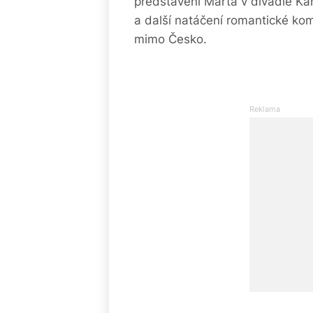
představení Marta v divadle Kam
a další natáčení romantické kom
mimo Česko.