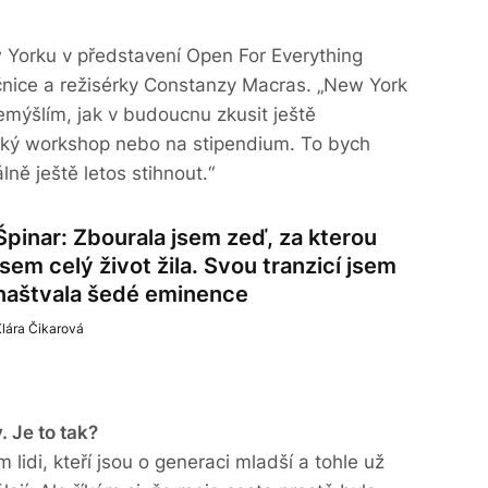
 Yorku v představení Open For Everything
čnice a režisérky Constanzy Macras. „New York
řemýšlím, jak v budoucnu zkusit ještě
ějaký workshop nebo na stipendium. To bych
lně ještě letos stihnout.“
Špinar: Zbourala jsem zeď, za kterou
jsem celý život žila. Svou tranzicí jsem
naštvala šedé eminence
lára Čikarová
. Je to tak?
 lidi, kteří jsou o generaci mladší a tohle už