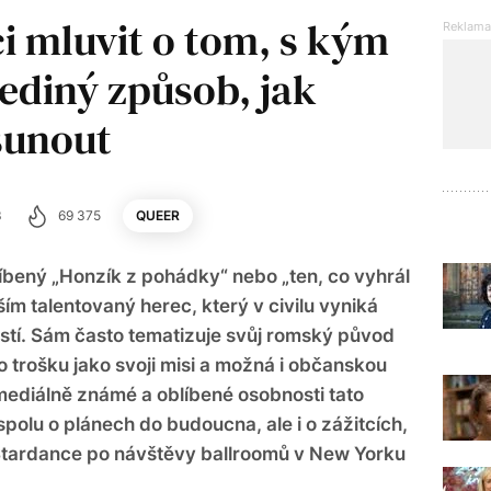
i mluvit o tom, s kým
 jediný způsob, jak
sunout
3
69 375
QUEER
líbený „Honzík z pohádky“ nebo „ten, co vyhrál
ím talentovaný herec, který v civilu vyniká
stí. Sám často tematizuje svůj romský původ
to trošku jako svoji misi a možná i občanskou
 mediálně známé a oblíbené osobnosti tato
spolu o plánech do budoucna, ale i o zážitcích,
 Stardance po návštěvy ballroomů v New Yorku