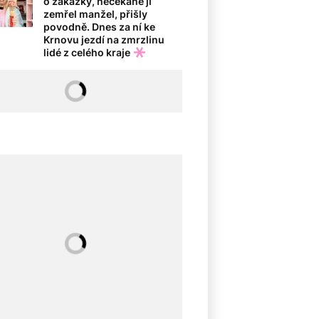
o zakázky, nečekaně jí
zemřel manžel, přišly
povodně. Dnes za ní ke
Krnovu jezdí na zmrzlinu
lidé z celého kraje