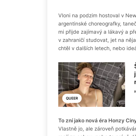
Vloni na podzim hostoval v New
argentinské choreografky, tane
mi přijde zajímavý a lákavý a p
v zahraničí studovat, jet na n
chtěl v dalších letech, nebo ideá
K
QUEER
To zní jako nová éra Honzy Ciny
Vlastně jo, ale zároveň potkávám