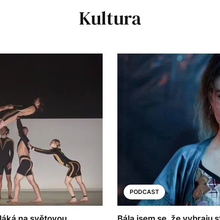
Kultura
PODCAST
á láká na světovou
Bála jsem se, že vyhraju s