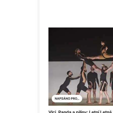
NAPSÁNO PRO...
Vlci, Panda a piliny: Letní Letn