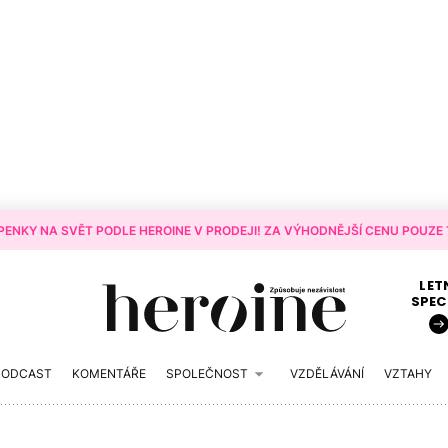
ENKY NA SVĚT PODLE HEROINE V PRODEJI! ZA VÝHODNĚJŠÍ CENU POUZE T
LET
SPEC
PODCAST
KOMENTÁŘE
SPOLEČNOST
VZDĚLÁVÁNÍ
VZTAHY