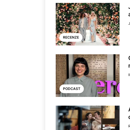
J
RECENZE
I
PODCAST