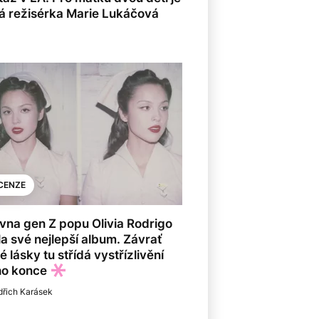
ká režisérka Marie Lukáčová
CENZE
vna gen Z popu Olivia Rodrigo
a své nejlepší album. Závrať
é lásky tu střídá vystřízlivění
ího konce
dřich Karásek