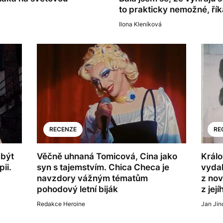
to prakticky nemožné, ří
Ilona Kleníková
RECENZE
RE
 být
Věčně uhnaná Tomicová, Cina jako
Králo
ii.
syn s tajemstvím. Chica Checa je
vydal
navzdory vážným tématům
z nov
pohodový letní biják
z jej
Redakce Heroine
Jan Jin