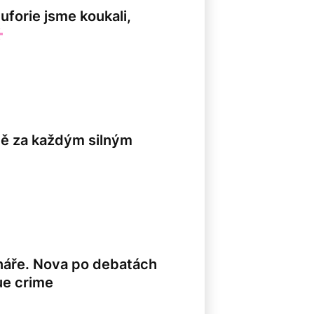
uforie jsme koukali,
ně za každým silným
énáře. Nova po debatách
ue crime