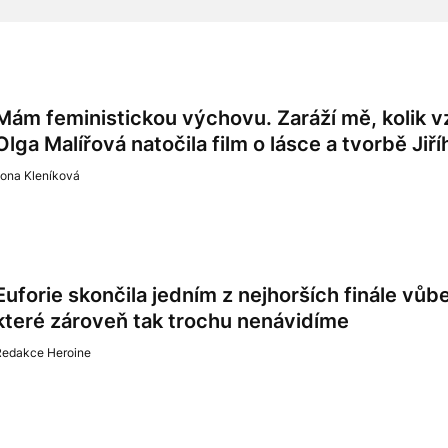
Mám feministickou výchovu. Zaráží mě, kolik v
Olga Malířová natočila film o lásce a tvorbě Jiří
lona Kleníková
Euforie skončila jedním z nejhorších finále vůb
které zároveň tak trochu nenávidíme
Redakce Heroine