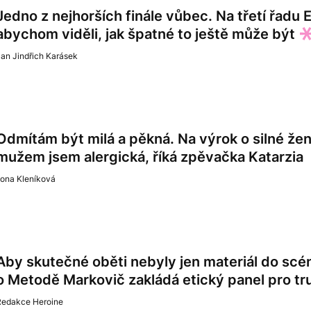
Jedno z nejhorších finále vůbec. Na třetí řadu E
abychom viděli, jak špatné to ještě může být
an Jindřich Karásek
Odmítám být milá a pěkná. Na výrok o silné že
mužem jsem alergická, říká zpěvačka Katarzia
lona Kleníková
Aby skutečné oběti nebyly jen materiál do sc
o Metodě Markovič zakládá etický panel pro tr
Redakce Heroine