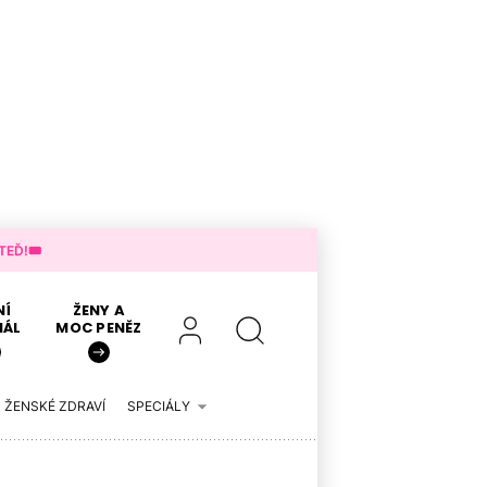
EĎ!🎟️
NÍ
ŽENY A
IÁL
MOC PENĚZ
ŽENSKÉ ZDRAVÍ
SPECIÁLY