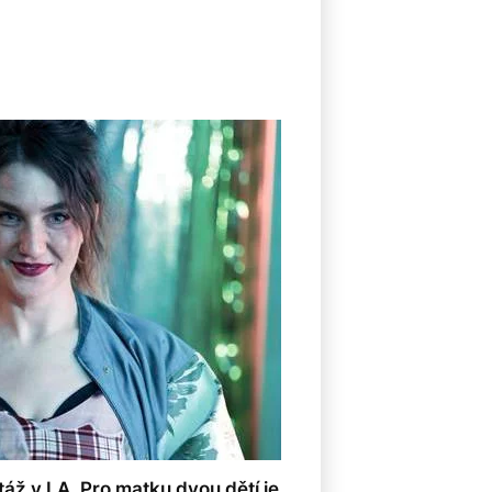
táž v LA. Pro matku dvou dětí je