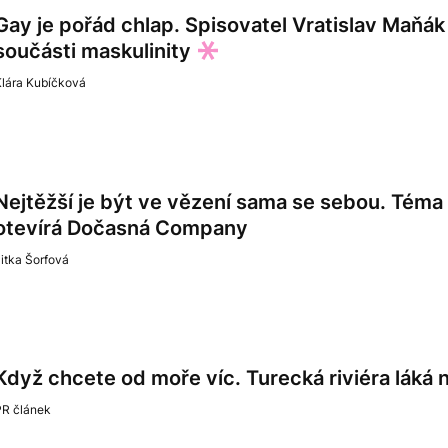
Gay je pořád chlap. Spisovatel Vratislav Maňák 
součásti maskulinity
Klára Kubíčková
Nejtěžší je být ve vězení sama se sebou. Tém
otevírá Dočasná Company
itka Šorfová
Když chcete od moře víc. Turecká riviéra láká n
PR článek