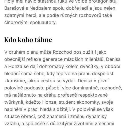
Holý měl navíc šťastnou ruku ve volbě protagonistů,
Barešová s Nedbalem spolu dobře ladí a jsou nejen
zdatnými herci, ale podle různých rozhovorů také
činorodými spoluautory.
Kdo koho táhne
V druhém plánu může Rozchod posloužit i jako
obecnější reflexe generace mladších mileniálů. Denisa
a Honza se dají dohromady kolem dvacítky, v období
hledání sama sebe, kdy teprve na prahu dospělosti
zkoušíme, jakou cestou se vydat. Denisa v první
polovině podcastu působí více dominantně, rozhodně,
má našlápnuto na dráhu profesně respektované
tvůrkyně, kdežto Honza, student ekonomky, svoje
naplnění v práci hledá složitěji. V polovině se však
situace obrací, což znamená i změnu dynamiky
vztahu, a společně s důležitými životními změnami