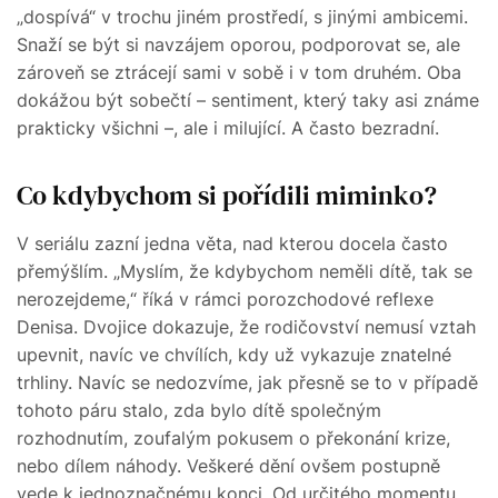
„dospívá“ v trochu jiném prostředí, s jinými ambicemi.
Snaží se být si navzájem oporou, podporovat se, ale
zároveň se ztrácejí sami v sobě i v tom druhém. Oba
dokážou být sobečtí – sentiment, který taky asi známe
prakticky všichni –, ale i milující. A často bezradní.
Co kdybychom si pořídili miminko?
V seriálu zazní jedna věta, nad kterou docela často
přemýšlím. „Myslím, že kdybychom neměli dítě, tak se
nerozejdeme,“ říká v rámci porozchodové reflexe
Denisa. Dvojice dokazuje, že rodičovství nemusí vztah
upevnit, navíc ve chvílích, kdy už vykazuje znatelné
trhliny. Navíc se nedozvíme, jak přesně se to v případě
tohoto páru stalo, zda bylo dítě společným
rozhodnutím, zoufalým pokusem o překonání krize,
nebo dílem náhody. Veškeré dění ovšem postupně
vede k jednoznačnému konci. Od určitého momentu