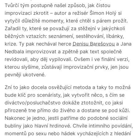
Tvůrčí tým postupně našel způsob, jak čistou
improvizaci zkrotit – autor a režisér Šimon Holý si
vytyčil důležité momenty, které chtěl s párem prožít.
Zařadil ty, které se považují za stěžejní v jakýchkoli
běžných vztazích: seznámení, sestěhování, líbánky,
krize. Ty pak nechával herce
Denisu Barešovou
a Jana
Nedbala improvizovat a zpětně pak text společně
revidovali, aby děj vypilovali. Ovšem i ve finální verzi,
kterou slyšíme, zůstávají improvizační prvky, jen jsou
pevněji ukotvené.
Zní to jako docela osvěžující metoda a taky to možná
bude klíč pro scenáristy, jak vytvořit něco, s čím se
diváctvo/posluchačstvo dokáže ztotožnit, co jaksi
přirozeně tne přímo do živého a dostane se pod kůži.
Nakonec je jedno, jestli patříme do podobné sociální
bubliny jako hlavní hrdinové. Chvíle intimního povídání,
momentů po sexu nebo hádek vycházejících z hledání