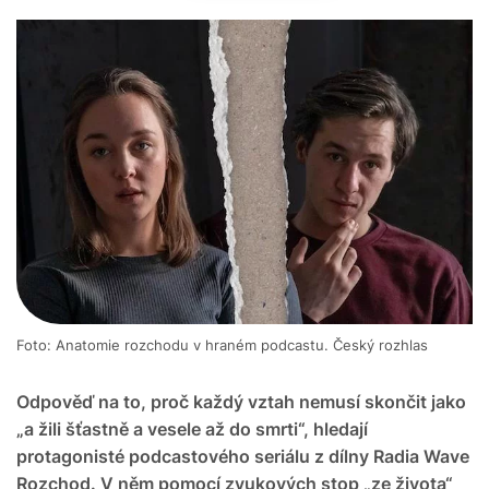
Foto: Anatomie rozchodu v hraném podcastu. Český rozhlas
Odpověď na to, proč každý vztah nemusí skončit jako
„a žili šťastně a vesele až do smrti“, hledají
protagonisté podcastového seriálu z dílny Radia Wave
Rozchod. V něm pomocí zvukových stop „ze života“