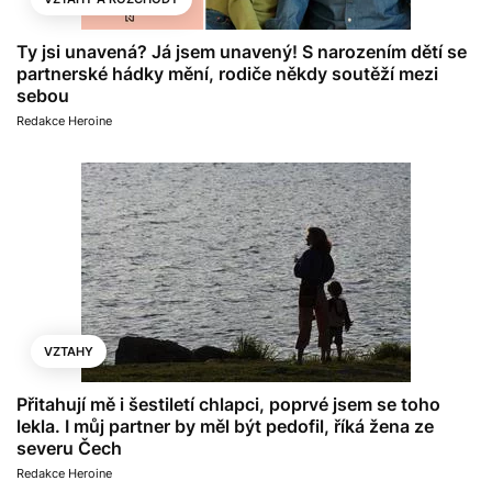
Ty jsi unavená? Já jsem unavený! S narozením dětí se
partnerské hádky mění, rodiče někdy soutěží mezi
sebou
Redakce Heroine
VZTAHY
Přitahují mě i šestiletí chlapci, poprvé jsem se toho
lekla. I můj partner by měl být pedofil, říká žena ze
severu Čech
Redakce Heroine