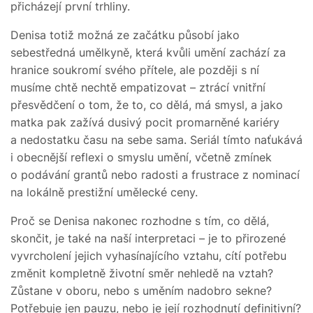
přicházejí první trhliny.
Denisa totiž možná ze začátku působí jako
sebestředná umělkyně, která kvůli umění zachází za
hranice soukromí svého přítele, ale později s ní
musíme chtě nechtě empatizovat – ztrácí vnitřní
přesvědčení o tom, že to, co dělá, má smysl, a jako
matka pak zažívá dusivý pocit promarněné kariéry
a nedostatku času na sebe sama. Seriál tímto naťukává
i obecnější reflexi o smyslu umění, včetně zmínek
o podávání grantů nebo radosti a frustrace z nominací
na lokálně prestižní umělecké ceny.
Proč se Denisa nakonec rozhodne s tím, co dělá,
skončit, je také na naší interpretaci – je to přirozené
vyvrcholení jejich vyhasínajícího vztahu, cítí potřebu
změnit kompletně životní směr nehledě na vztah?
Zůstane v oboru, nebo s uměním nadobro sekne?
Potřebuje jen pauzu, nebo je její rozhodnutí definitivní?