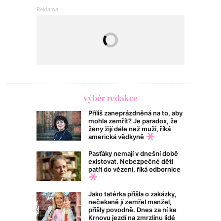
výběr redakce
Příliš zaneprázdněná na to, aby
mohla zemřít? Je paradox, že
ženy žijí déle než muži, říká
americká vědkyně
Pasťáky nemají v dnešní době
existovat. Nebezpečné děti
patří do vězení, říká odbornice
Jako tatérka přišla o zakázky,
nečekaně jí zemřel manžel,
přišly povodně. Dnes za ní ke
Krnovu jezdí na zmrzlinu lidé