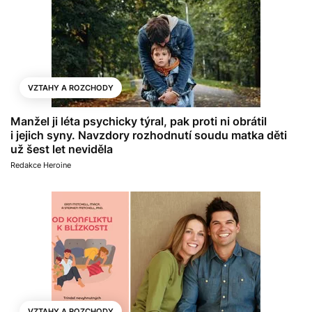
VZTAHY A ROZCHODY
Manžel ji léta psychicky týral, pak proti ni obrátil
i jejich syny. Navzdory rozhodnutí soudu matka děti
už šest let neviděla
Redakce Heroine
VZTAHY A ROZCHODY