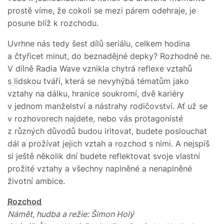
prostě víme, že cokoli se mezi párem odehraje, je
posune blíž k rozchodu.
Uvrhne nás tedy šest dílů seriálu, celkem hodina
a čtyřicet minut, do beznadějné depky? Rozhodně ne.
V dílně Radia Wave vznikla chytrá reflexe vztahů
s lidskou tváří, která se nevyhýbá tématům jako
vztahy na dálku, hranice soukromí, dvě kariéry
v jednom manželství a nástrahy rodičovství. Ať už se
v rozhovorech najdete, nebo vás protagonisté
z různých důvodů budou iritovat, budete poslouchat
dál a prožívat jejich vztah a rozchod s nimi. A nejspíš
si ještě několik dní budete reflektovat svoje vlastní
prožité vztahy a všechny naplněné a nenaplněné
životní ambice.
Rozchod
Námět, hudba a režie: Šimon Holý