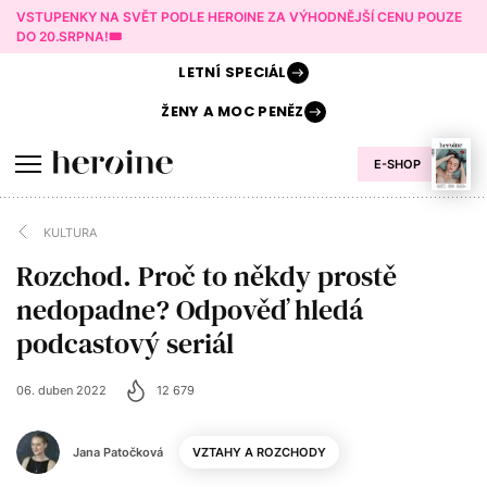
VSTUPENKY NA SVĚT PODLE HEROINE ZA VÝHODNĚJŠÍ CENU POUZE
DO 20.SRPNA!🎟️
LETNÍ
SPECIÁL
ŽENY A
MOC PENĚZ
E-SHOP
KULTURA
Rozchod. Proč to někdy prostě
nedopadne? Odpověď hledá
podcastový seriál
06. duben 2022
12 679
Jana Patočková
VZTAHY A ROZCHODY