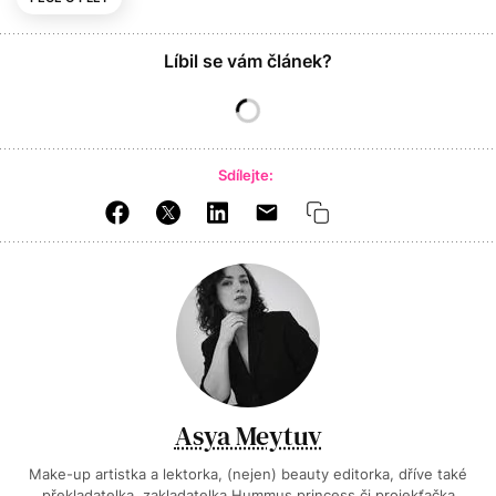
Líbil se vám článek?
Sdílejte:
Asya Meytuv
Make-up artistka a lektorka, (nejen) beauty editorka, dříve také
překladatelka, zakladatelka Hummus princess či projekťačka