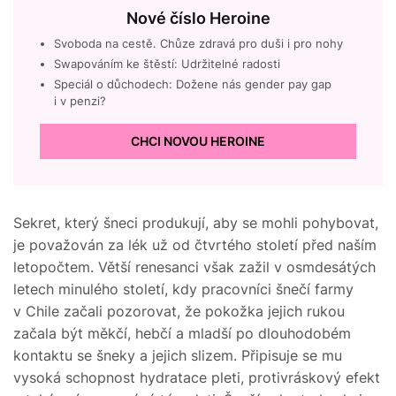
Nové číslo Heroine
Svoboda na cestě. Chůze zdravá pro duši i pro nohy
Swapováním ke štěstí: Udržitelné radosti
Speciál o důchodech: Dožene nás gender pay gap
i v penzi?
CHCI NOVOU HEROINE
Sekret, který šneci produkují, aby se mohli pohybovat,
je považován za lék už od čtvrtého století před naším
letopočtem. Větší renesanci však zažil v osmdesátých
letech minulého století, kdy pracovníci šnečí farmy
v Chile začali pozorovat, že pokožka jejich rukou
začala být měkčí, hebčí a mladší po dlouhodobém
kontaktu se šneky a jejich slizem. Připisuje se mu
vysoká schopnost hydratace pleti, protivráskový efekt