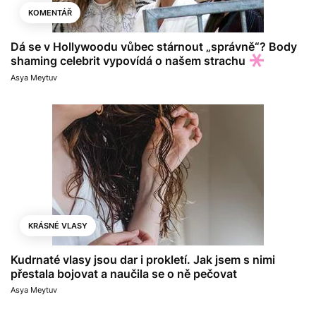
KOMENTÁŘ
Dá se v Hollywoodu vůbec stárnout „správně“? Body
shaming celebrit vypovídá o našem strachu
Asya Meytuv
KRÁSNÉ VLASY
Kudrnaté vlasy jsou dar i prokletí. Jak jsem s nimi
přestala bojovat a naučila se o ně pečovat
Asya Meytuv