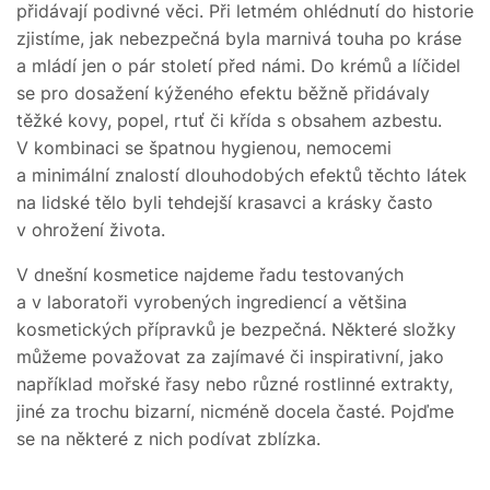
přidávají podivné věci. Při letmém ohlédnutí do historie
zjistíme, jak nebezpečná byla marnivá touha po kráse
a mládí jen o pár století před námi. Do krémů a líčidel
se pro dosažení kýženého efektu běžně přidávaly
těžké kovy, popel, rtuť či křída s obsahem azbestu.
V kombinaci se špatnou hygienou, nemocemi
a minimální znalostí dlouhodobých efektů těchto látek
na lidské tělo byli tehdejší krasavci a krásky často
v ohrožení života.
V dnešní kosmetice najdeme řadu testovaných
a v laboratoři vyrobených ingrediencí a většina
kosmetických přípravků je bezpečná. Některé složky
můžeme považovat za zajímavé či inspirativní, jako
například mořské řasy nebo různé rostlinné extrakty,
jiné za trochu bizarní, nicméně docela časté. Pojďme
se na některé z nich podívat zblízka.