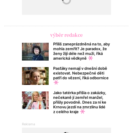
výběr redakce
Příliš zaneprázdněná na to, aby
mohla zemřít? Je paradox, že
ženy žijí déle než muži, říká
americká vědkyně
Pasťáky nemají v dnešní době
existovat. Nebezpečné děti
patří do vězení, říká odbornice
Jako tatérka přišla o zakázky,
nečekaně jí zemřel manžel,
přišly povodně. Dnes za ní ke
Krnovu jezdí na zmrzlinu lidé
z celého kraje