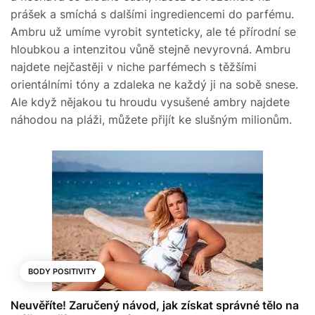
prášek a smíchá s dalšími ingrediencemi do parfému.
Ambru už umíme vyrobit synteticky, ale té přírodní se
hloubkou a intenzitou vůně stejně nevyrovná. Ambru
najdete nejčastěji v niche parfémech s těžšími
orientálními tóny a zdaleka ne každý ji na sobě snese.
Ale když nějakou tu hroudu vysušené ambry najdete
náhodou na pláži, můžete přijít ke slušným milionům.
BODY POSITIVITY
Neuvěříte! Zaručený návod, jak získat správné tělo na