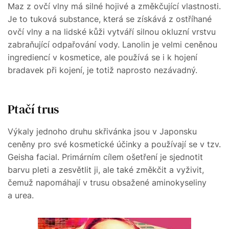
Maz z ovčí vlny má silné hojivé a změkčující vlastnosti.
Je to tuková substance, která se získává z ostříhané
ovčí vlny a na lidské kůži vytváří silnou okluzní vrstvu
zabraňující odpařování vody. Lanolin je velmi ceněnou
ingrediencí v kosmetice, ale používá se i k hojení
bradavek při kojení, je totiž naprosto nezávadný.
Ptačí trus
Výkaly jednoho druhu skřivánka jsou v Japonsku
ceněny pro své kosmetické účinky a používají se v tzv.
Geisha facial. Primárním cílem ošetření je sjednotit
barvu pleti a zesvětlit ji, ale také změkčit a vyživit,
čemuž napomáhají v trusu obsažené aminokyseliny
a urea.