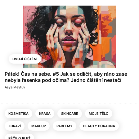
DVOJÍ ČIŠTĚNÍ
Pátek! Čas na sebe. #5 Jak se odlíčit, aby ráno zase
nebyla řasenka pod očima? Jedno čištění nestačí
Asya Meytuv
KOSMETIKA
KRÁSA
SKINCARE
MOJE TĚLO
ZDRAVÍ
MAKEUP
PARFÉMY
BEAUTY PORADNA
PÉČE O PLEŤ