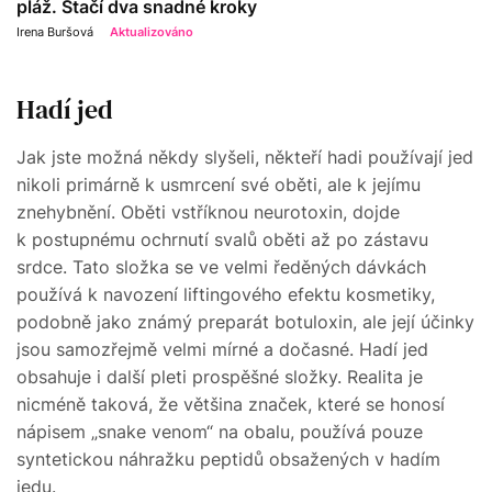
pláž. Stačí dva snadné kroky
Irena Buršová
Aktualizováno
Hadí jed
Jak jste možná někdy slyšeli, někteří hadi používají jed
nikoli primárně k usmrcení své oběti, ale k jejímu
znehybnění. Oběti vstříknou neurotoxin, dojde
k postupnému ochrnutí svalů oběti až po zástavu
srdce. Tato složka se ve velmi ředěných dávkách
používá k navození liftingového efektu kosmetiky,
podobně jako známý preparát botuloxin, ale její účinky
jsou samozřejmě velmi mírné a dočasné. Hadí jed
obsahuje i další pleti prospěšné složky. Realita je
nicméně taková, že většina značek, které se honosí
nápisem „snake venom“ na obalu, používá pouze
syntetickou náhražku peptidů obsažených v hadím
jedu.