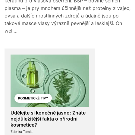
keratinu pro vlasová ošetření. BSP – bovine semen
plasma – je prý mnohem účinnější než proteiny z vajec,
ovsa a dalších rostlinných zdrojů a údajně jsou po
takové masce vlasy výrazně pevnější a lesklejší. Oh
well…
KOSMETICKÉ TIPY
Udělejte si konečně jasno: Znáte
nejdůležitější fakta o přírodní
kosmetice?
Zdenka Tomis