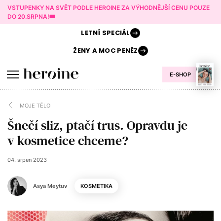
VSTUPENKY NA SVĚT PODLE HEROINE ZA VÝHODNĚJŠÍ CENU POUZE
DO 20.SRPNA!🎟️
LETNÍ
SPECIÁL
ŽENY A
MOC PENĚZ
E-SHOP
MOJE TĚLO
Šnečí sliz, ptačí trus. Opravdu je
v kosmetice chceme?
04. srpen 2023
Asya Meytuv
KOSMETIKA