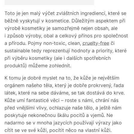
Toto je jen malý výčet zvláštních ingrediencí, které se
běžně vyskytují v kosmetice. Důležitým aspektem při
výrobě kosmetiky je samozřejmě nejen obsah, ale
i způsob výroby, obal a celkový přínos pro společnost
a přírodu. Pojmy non-toxic, clean,
cruelty-free
či
sustainable tedy reprezentují hodnoty a priority, které
při výběru kosmetiky (ale i dalších spotřebních
produktů) můžeme zohlednit.
K tomu je dobré myslet na to, že kůže je největším
orgánem našeho těla, který je dobře prokrvený, řada
látek, které na sebe dáváme, se tak dostává do krve.
Kůže umí fantasticé věci – roste s námi, chrání nás
před vnějšími vlivy, ochlazuje naše tělo, a ještě nám
poskytuje nekonečnou škálu pocitů a vjemů. Ne
nadarmo se v mnoha jazycích používají výrazy jako
cítit se ve své kůži, pocítit něco na vlastní kůži.