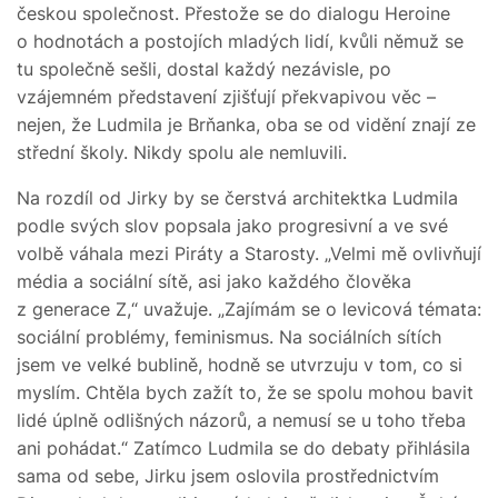
českou společnost. Přestože se do dialogu Heroine
o hodnotách a postojích mladých lidí, kvůli němuž se
tu společně sešli, dostal každý nezávisle, po
vzájemném představení zjišťují překvapivou věc –
nejen, že Ludmila je Brňanka, oba se od vidění znají ze
střední školy. Nikdy spolu ale nemluvili.
Na rozdíl od Jirky by se čerstvá architektka Ludmila
podle svých slov popsala jako progresivní a ve své
volbě váhala mezi Piráty a Starosty. „Velmi mě ovlivňují
média a sociální sítě, asi jako každého člověka
z generace Z,“ uvažuje. „Zajímám se o levicová témata:
sociální problémy, feminismus. Na sociálních sítích
jsem ve velké bublině, hodně se utvrzuju v tom, co si
myslím. Chtěla bych zažít to, že se spolu mohou bavit
lidé úplně odlišných názorů, a nemusí se u toho třeba
ani pohádat.“ Zatímco Ludmila se do debaty přihlásila
sama od sebe, Jirku jsem oslovila prostřednictvím