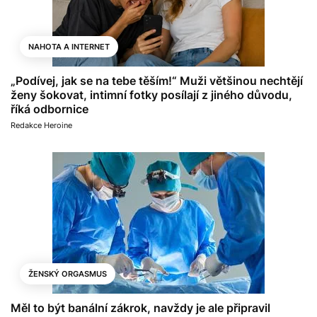
NAHOTA A INTERNET
„Podívej, jak se na tebe těším!“ Muži většinou nechtějí
ženy šokovat, intimní fotky posílají z jiného důvodu,
říká odbornice
Redakce Heroine
ŽENSKÝ ORGASMUS
Měl to být banální zákrok, navždy je ale připravil