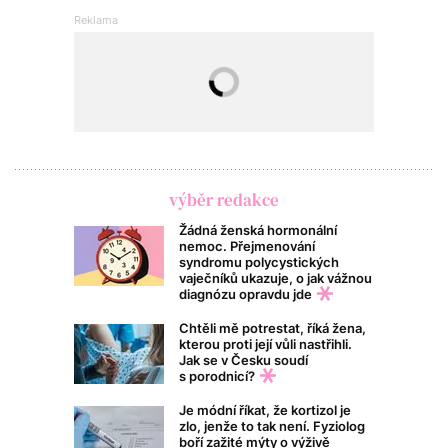
výběr redakce
Žádná ženská hormonální
nemoc. Přejmenování
syndromu polycystických
vaječníků ukazuje, o jak vážnou
diagnózu opravdu jde
Chtěli mě potrestat, říká žena,
kterou proti její vůli nastřihli.
Jak se v Česku soudí
s porodnicí?
Je módní říkat, že kortizol je
zlo, jenže to tak není. Fyziolog
boří zažité mýty o výživě