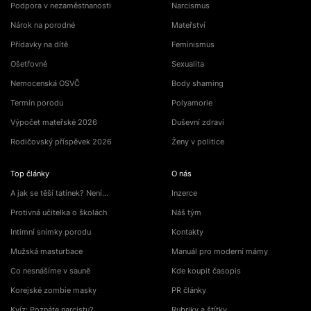
Podpora v nezaměstnanosti
Narcismus
Nárok na porodné
Mateřství
Přídavky na dítě
Feminismus
Ošetřovné
Sexualita
Nemocenská OSVČ
Body shaming
Termín porodu
Polyamorie
Výpočet mateřské 2026
Duševní zdraví
Rodičovský příspěvek 2026
Ženy v politice
Top články
O nás
A jak se těší tatínek? Není…
Inzerce
Protivná učitelka o školách
Náš tým
Intimní snímky porodu
Kontakty
Mužská masturbace
Manuál pro moderní mámy
Co nesnášíme v sauně
Kde koupit časopis
Korejské zombie masky
PR články
Kvíz: Poznáte narcistu?
Rubriky a štítky