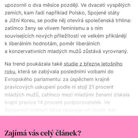
upozornil o dva měsíce později. Ve dvaceti vyspělých
zemích, kam řadí například Polsko, Spojené státy
a Jižní Koreu, se podle něj otevírá společenská trhlina:
zatímco ženy se vlivem feminismu a s ním
souvisejících nových příležitostí ve velkém přiklánějí
k liberálním hodnotám, poměr liberálních
a konzervativních mladých mužů zůstává vyrovnaný.
Na trend poukázala také
studie z března letošního
roku
, která se zabývala posledními volbami do
Evropského parlamentu: za úspěchem krajně
pravicových uskupení podle ní stojí 21 procent
mladých mužů, zatímco mezi mladými ženami získala
krajní pravice 14 procent podporovatelek. Ve
Spojených státech téma rezonuje od chvíle, kdy
konzervativec Donald Trump porazil v prezidentských
volbách demokratku Kamalu Harris.
Zajímá vás celý článek?