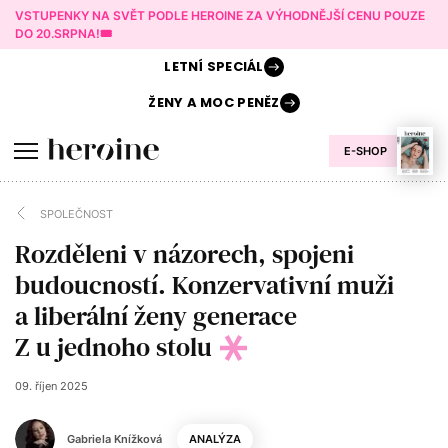
VSTUPENKY NA SVĚT PODLE HEROINE ZA VÝHODNĚJŠÍ CENU POUZE
DO 20.SRPNA!🎟️
LETNÍ
SPECIÁL
ŽENY A
MOC PENĚZ
E-SHOP
SPOLEČNOST
Rozděleni v názorech, spojeni
budoucností. Konzervativní muži
a liberální ženy generace
Z u jednoho stolu
09. říjen 2025
Gabriela Knížková
ANALÝZA