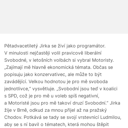
Pětadvacetiletý Jirka se živí jako programátor.
V minulosti nejčastěji volil pravicově liberální
Svobodné, v letošních volbách si vybral Motoristy.
„Zajímají mě hlavně ekonomická témata. Občas se
popisuju jako konzervativec, ale může to být
zavádějící. Velkou hodnotou je pro mě svoboda
jednotlivce,“ vysvětluje. „Svobodní jsou teď v koalici
s SPD, což je pro mě u voleb spíš negativní,
a Motoristé jsou pro mě takoví druzí Svobodní.“ Jirka
žije v Brně, odkud za mnou přijel až na pražský
Chodov. Potkává se tady se svojí vrstevnicí Ludmilou,
aby se s ní bavil o tématech, která mohou štěpit