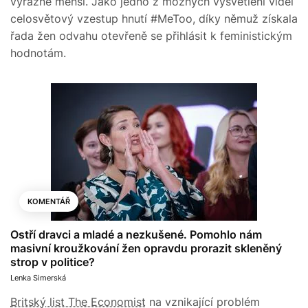
výrazně menší. Jako jedno z možných vysvětlení viděl
celosvětový vzestup hnutí #MeToo, díky němuž získala
řada žen odvahu otevřeně se přihlásit k feministickým
hodnotám.
KOMENTÁŘ
Ostří dravci a mladé a nezkušené. Pomohlo nám
masivní kroužkování žen opravdu prorazit skleněný
strop v politice?
Lenka Simerská
Britský list The Economist
na vznikající problém