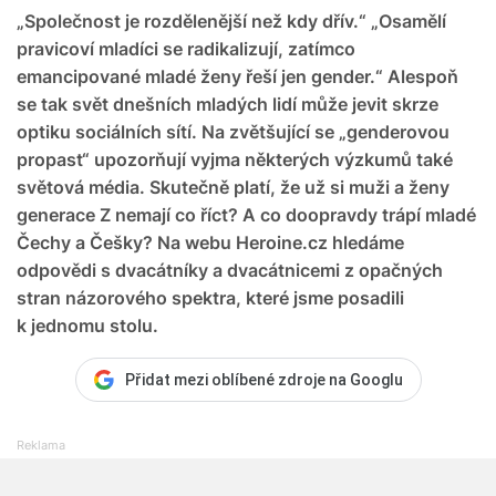
„Společnost je rozdělenější než kdy dřív.“ „Osamělí
pravicoví mladíci se radikalizují, zatímco
emancipované mladé ženy řeší jen gender.“ Alespoň
se tak svět dnešních mladých lidí může jevit skrze
optiku sociálních sítí. Na zvětšující se „genderovou
propast“ upozorňují vyjma některých výzkumů také
světová média. Skutečně platí, že už si muži a ženy
generace Z nemají co říct? A co doopravdy trápí mladé
Čechy a Češky? Na webu Heroine.cz hledáme
odpovědi s dvacátníky a dvacátnicemi z opačných
stran názorového spektra, které jsme posadili
k jednomu stolu.
Přidat mezi oblíbené zdroje na Googlu