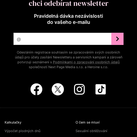
chci odebírat newsletter
Pravidelná dávka nezávislosti
do vašeho e‑mailu
Odesláním registrace souhlasím se zpracováním svých osobních
údajů pro účely zasílání Newsletteru a servisních kampaní a zároveň
potvrzuji seznámení s
Podmínkami o zpracování osobních údajů
společností Next Page Media s.r.o. a Heroine s.r.o.
Kalkulačky
O čem se mluví
Výpočet plodných dnů
Sexuální obtěžování