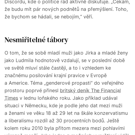
Discordu, kde o politice rád aktivně diskutuje. „Čekám,
že budu mít pár nových podnětů na přemýšlení. Toho,
že bychom se hádali, se nebojím,“ věří.
Nesmiřitelné tábory
O tom, že se sobě mladí muži jako Jirka a mladé ženy
jako Ludmila hodnotově vzdalují, se v poslední době
ve světě mluví stále častěji, a to i vzhledem ke
značnému posilování krajní pravice v Evropě
a Americe. Téma „genderové propasti“ do veřejného
prostoru poprvé přinesl
britský deník The Financial
Times
v lednu loňského roku. Jako příklad udával
situaci v Německu, kde je podle jeho dat mezi muži
a ženami ve věku 18 až 29 let na škále konzervatismu
a liberalismu rozdíl až 30 procentních bodů. Ještě
kolem roku 2010 byla přitom mezera mezi pohlavími