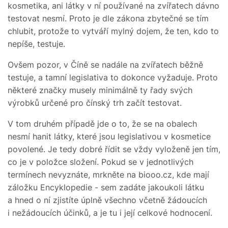
kosmetika, ani látky v ní používané na zvířatech dávno
testovat nesmí. Proto je dle zákona zbytečné se tím
chlubit, protože to vytváří mylný dojem, že ten, kdo to
nepíše, testuje.
Ovšem pozor, v Číně se nadále na zvířatech běžně
testuje, a tamní legislativa to dokonce vyžaduje. Proto
některé značky musely minimálně ty řady svých
výrobků určené pro čínský trh začít testovat.
V tom druhém případě jde o to, že se na obalech
nesmí hanit látky, které jsou legislativou v kosmetice
povolené. Je tedy dobré řídit se vždy vyloženě jen tím,
co je v položce složení. Pokud se v jednotlivých
termínech nevyznáte, mrkněte na biooo.cz, kde mají
záložku Encyklopedie - sem zadáte jakoukoli látku
a hned o ní zjistíte úplně všechno včetně žádoucích
i nežádoucích účinků, a je tu i její celkové hodnocení.