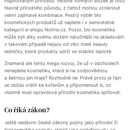
inspirovaným přírodou. Většina vonných složek je totiž
hlavně přírodního původu, z čehož mohou vzniknout
velmi zajímavé kombinace. Pestrý výběr bio
kosmetických produktů už najdete i v samostatné
kategorii e-shopu Notino.cz. Pozor, bio kosmetika
může být díky svému složení náročnější na skladování:
v takovém případě nejsou od věci malé
beauty
ledničky, které produkty udrží ve stabilní teplotě.
Znamená ale tento mega rozvoj, že už v obchodech
nenajdete kosmetiku, která si na zodpovědnou
a šetrnou jen hraje? Rozhodně ne. Právě proto je fajn
se občas vrátit ke kořenům a připomenout si, co
vlastně musí opravdová přírodní kosmetika splňovat.
Co říká zákon?
Ještě nedávno české zákony pojmy jako přírodní či
biokosmetika neznaly, stejně jako nedefinovaly, co