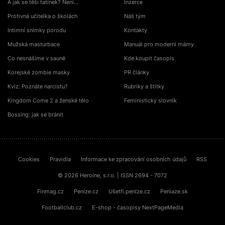
A jak se těší tatínek? Není…
Inzerce
Protivná učitelka o školách
Náš tým
Intimní snímky porodu
Kontakty
Mužská masturbace
Manuál pro moderní mámy
Co nesnášíme v sauně
Kde koupit časopis
Korejské zombie masky
PR články
Kvíz: Poznáte narcistu?
Rubriky a štítky
Kingdom Come 2 a ženské tělo
Feministický slovník
Bossing: jak se bránit
Cookies
Pravidla
Informace ke zpracování osobních údajů
RSS
© 2026 Heroine, s.r.o. | ISSN 2694 - 7072
Finmag.cz
Peníze.cz
Ušetři.peníze.cz
Peniaze.sk
Footballclub.cz
E-shop - časopisy NextPageMedia