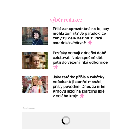
výběr redakce
Příliš zaneprázdněná na to, aby
mohla zemřít? Je paradox, že
ženy žijí déle než muži, říká
americká vědkyně
Pasťáky nemají v dnešní době
existovat. Nebezpečné děti
patří do vězení, říká odbornice
Jako tatérka přišla o zakázky,
nečekaně jí zemřel manžel,
přišly povodně. Dnes za ní ke
Krnovu jezdí na zmrzlinu lidé
z celého kraje