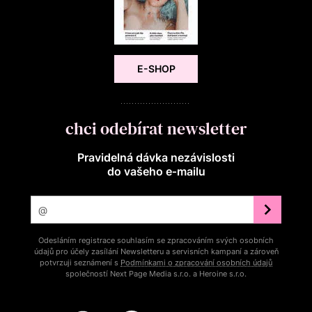
E-SHOP
chci odebírat newsletter
Pravidelná dávka nezávislosti
do vašeho e‑mailu
Odesláním registrace souhlasím se zpracováním svých osobních
údajů pro účely zasílání Newsletteru a servisních kampaní a zároveň
potvrzuji seznámení s
Podmínkami o zpracování osobních údajů
společností Next Page Media s.r.o. a Heroine s.r.o.