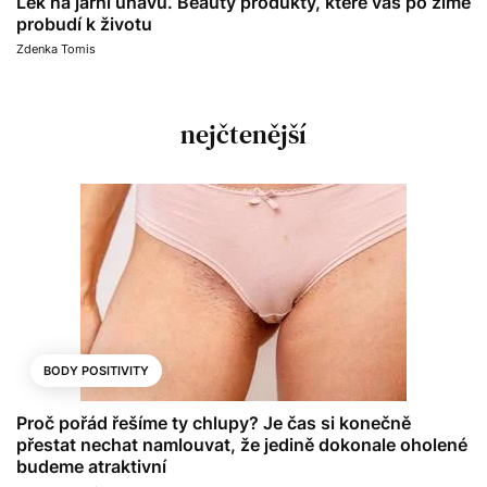
Lék na jarní únavu. Beauty produkty, které vás po zimě
probudí k životu
Zdenka Tomis
nejčtenější
BODY POSITIVITY
Proč pořád řešíme ty chlupy? Je čas si konečně
přestat nechat namlouvat, že jedině dokonale oholené
budeme atraktivní