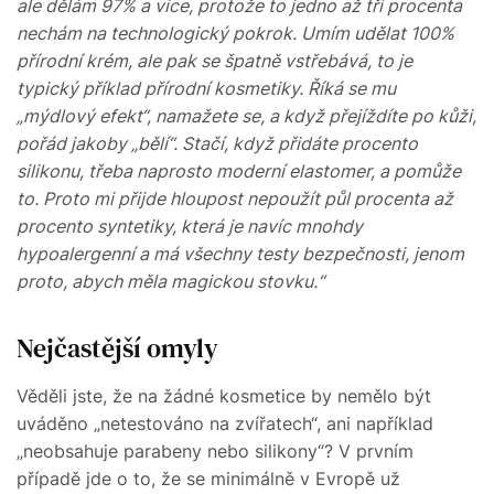
ale dělám 97% a více, protože to jedno až tři procenta
nechám na technologický pokrok. Umím udělat 100%
přírodní krém, ale pak se špatně vstřebává, to je
typický příklad přírodní kosmetiky. Říká se mu
„mýdlový efekt“, namažete se, a když přejíždíte po kůži,
pořád jakoby „bělí“. Stačí, když přidáte procento
silikonu, třeba naprosto moderní elastomer, a pomůže
to. Proto mi přijde hloupost nepoužít půl procenta až
procento syntetiky, která je navíc mnohdy
hypoalergenní a má všechny testy bezpečnosti, jenom
proto, abych měla magickou stovku.“
Nejčastější omyly
Věděli jste, že na žádné kosmetice by nemělo být
uváděno „netestováno na zvířatech“, ani například
„neobsahuje parabeny nebo silikony“? V prvním
případě jde o to, že se minimálně v Evropě už