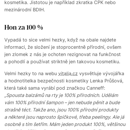
kosmetika. Jistotou je například zkratka CPK nebo
mezinárodní BDIH.
Hon za 100 %
Vypadá to sice velmi hezky, když na obale najdete
informaci, že složení je stoprocentně přírodní, ovšem
jen zlomek z nás je ochoten rezignovat na funkčnost
a pohodlí a používat striktně jen takovou kosmetiku.
Velmi hezky to na webu
vitalia.cz
vysvětluje vývojářka
a hodnotitelka bezpečnosti kosmetiky Lenka Průšová,
která také sama vyrábí pod značkou Canneff:
„Spousta balzámů na rty je 100% přírodních. Udělám
vám 100% přírodní šampon – jen nebude pěnit a bude
strašně téct. Takže ano, jsou 100% přírodní produkty
a některé jsou naprosto špičkové, třeba peelingy. Ale já
osobně s tím šetřím. Mám jeden produkt 100%, většinou