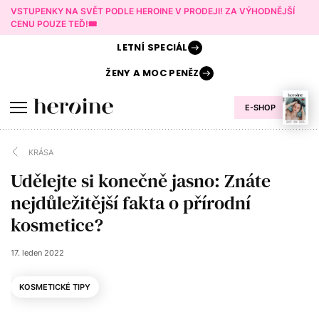
VSTUPENKY NA SVĚT PODLE HEROINE V PRODEJI! ZA VÝHODNĚJŠÍ
CENU POUZE TEĎ!🎟️
LETNÍ
SPECIÁL
ŽENY A
MOC PENĚZ
E-SHOP
KRÁSA
Udělejte si konečně jasno: Znáte
nejdůležitější fakta o přírodní
kosmetice?
17. leden 2022
KOSMETICKÉ TIPY