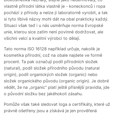
vlastně přírodní látka vlastně je - koneckonců i ropa
pochází z přírody a nelze ji laboratorně vyrobit, a tak
si tyto líbivé názvy mohl dát na obal prakticky každý.
Situaci však teď i u nás usměrňuje norma Evropské
unie, kterou sice zatím není povinné dodržovat, ale
všichni velcí a kvalitní výrobci to dělají.
Tato norma ISO 16128 například určuje, nakolik je
kosmetika přírodní, což na obale najdete ve formě
procent. Ta pak označují podíl přírodních složek
(natural), podíl složek přírodního původu (natural
origin), podíl organických složek (organic) nebo
složek organického původu (organic origin). Je dobré
vědět, že na „organic“ platí ještě přísnější pravidla, jde
o původní složku bez jakéhokoli zásahu.
Pomůže však také sledovat loga a certifikáty, které už
právně ošetřeny jsou a získává je jen prověřená