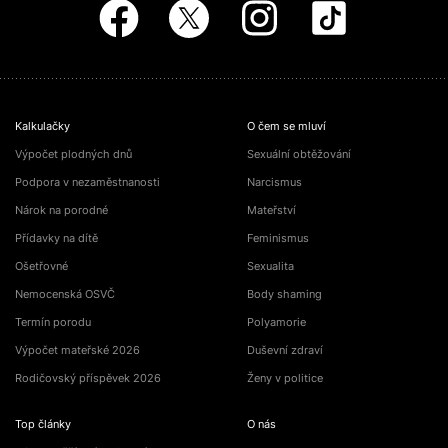
Kalkulačky
O čem se mluví
Výpočet plodných dnů
Sexuální obtěžování
Podpora v nezaměstnanosti
Narcismus
Nárok na porodné
Mateřství
Přídavky na dítě
Feminismus
Ošetřovné
Sexualita
Nemocenská OSVČ
Body shaming
Termín porodu
Polyamorie
Výpočet mateřské 2026
Duševní zdraví
Rodičovský příspěvek 2026
Ženy v politice
Top články
O nás