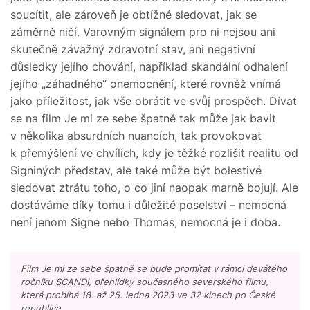
soucítit, ale zároveň je obtížné sledovat, jak se
záměrně ničí. Varovným signálem pro ni nejsou ani
skutečně závažný zdravotní stav, ani negativní
důsledky jejího chování, například skandální odhalení
jejího „záhadného“ onemocnění, které rovněž vnímá
jako příležitost, jak vše obrátit ve svůj prospěch. Dívat
se na film Je mi ze sebe špatně tak může jak bavit
v několika absurdních nuancích, tak provokovat
k přemýšlení ve chvílích, kdy je těžké rozlišit realitu od
Signiných představ, ale také může být bolestivé
sledovat ztrátu toho, o co jiní naopak marně bojují. Ale
dostáváme díky tomu i důležité poselství – nemocná
není jenom Signe nebo Thomas, nemocná je i doba.
Film Je mi ze sebe špatně se bude promítat v rámci devátého
ročníku
SCANDI
, přehlídky současného severského filmu,
která probíhá 18. až 25. ledna 2023 ve 32 kinech po České
republice.