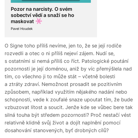
Pozor na narcisty. O svém
sobectví vědí a snaží se ho
maskovat
Pavel Houdek
O Signe toho příliš nevíme, jen to, že se její rodiče
rozvedli a otec o ni příliš nejeví zájem. Nudí se,
s ostatními si nemá příliš co říct. Patologické poutání
pozornosti je její doménou, aniž by víc přemýšlela nad
tím, co všechno ji to může stát – včetně bolesti
a ztráty zdraví. Nemožnost prosadit se pozitivním
způsobem, například využitím nějakého nadání nebo
schopnosti, vede k zoufalé snaze upoutat tím, že bude
vzbuzovat lítost a soucit. Jenže kde se vůbec bere tak
silná touha být středem pozornosti? Proč nestačí vést
relativně klidně svůj život a dojít naplnění pomocí
dosahování stanovených, byť drobných cílů?