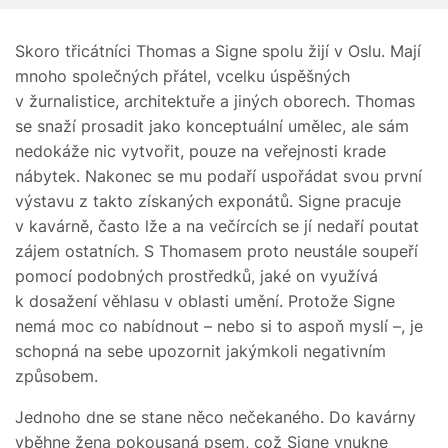
Skoro třicátníci Thomas a Signe spolu žijí v Oslu. Mají
mnoho společných přátel, vcelku úspěšných
v žurnalistice, architektuře a jiných oborech. Thomas
se snaží prosadit jako konceptuální umělec, ale sám
nedokáže nic vytvořit, pouze na veřejnosti krade
nábytek. Nakonec se mu podaří uspořádat svou první
výstavu z takto získaných exponátů. Signe pracuje
v kavárně, často lže a na večírcích se jí nedaří poutat
zájem ostatních. S Thomasem proto neustále soupeří
pomocí podobných prostředků, jaké on využívá
k dosažení věhlasu v oblasti umění. Protože Signe
nemá moc co nabídnout – nebo si to aspoň myslí –, je
schopná na sebe upozornit jakýmkoli negativním
způsobem.
Jednoho dne se stane něco nečekaného. Do kavárny
vběhne žena pokousaná psem, což Signe vnukne