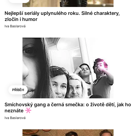
Nejlepší seriály uplynulého roku. Silné charaktery,
zločin i humor
Iva Baslarová
PŘÍBĚH
Smíchovský gang a černá smečka: o životě dětí, jak ho
neznáte
Iva Baslarová