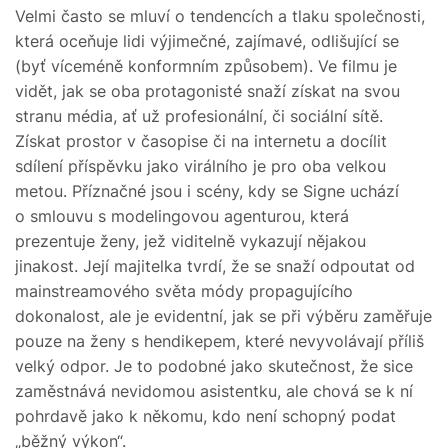
Velmi často se mluví o tendencích a tlaku společnosti,
která oceňuje lidi výjimečné, zajímavé, odlišující se
(byť víceméně konformním způsobem). Ve filmu je
vidět, jak se oba protagonisté snaží získat na svou
stranu média, ať už profesionální, či sociální sítě.
Získat prostor v časopise či na internetu a docílit
sdílení příspěvku jako virálního je pro oba velkou
metou. Příznačné jsou i scény, kdy se Signe uchází
o smlouvu s modelingovou agenturou, která
prezentuje ženy, jež viditelně vykazují nějakou
jinakost. Její majitelka tvrdí, že se snaží odpoutat od
mainstreamového světa módy propagujícího
dokonalost, ale je evidentní, jak se při výběru zaměřuje
pouze na ženy s hendikepem, které nevyvolávají příliš
velký odpor. Je to podobné jako skutečnost, že sice
zaměstnává nevidomou asistentku, ale chová se k ní
pohrdavě jako k někomu, kdo není schopný podat
„běžný výkon“.