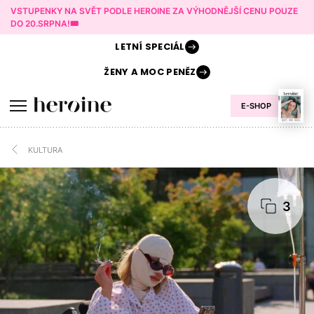
VSTUPENKY NA SVĚT PODLE HEROINE ZA VÝHODNĚJŠÍ CENU POUZE
DO 20.SRPNA!🎟️
LETNÍ
SPECIÁL
ŽENY A
MOC PENĚZ
E-SHOP
KULTURA
3