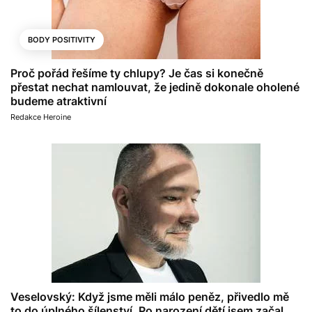
BODY POSITIVITY
Proč pořád řešíme ty chlupy? Je čas si konečně
přestat nechat namlouvat, že jedině dokonale oholené
budeme atraktivní
Redakce Heroine
Veselovský: Když jsme měli málo peněz, přivedlo mě
to do úplného šílenství. Po narození dětí jsem začal