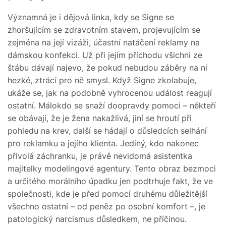
Významná je i dějová linka, kdy se Signe se
zhoršujícím se zdravotním stavem, projevujícím se
zejména na její vizáži, účastní natáčení reklamy na
dámskou konfekci. Už při jejím příchodu všichni ze
štábu dávají najevo, že pokud nebudou záběry na ni
hezké, ztrácí pro ně smysl. Když Signe zkolabuje,
ukáže se, jak na podobně vyhrocenou událost reagují
ostatní. Málokdo se snaží doopravdy pomoci – někteří
se obávají, že je žena nakažlivá, jiní se hroutí při
pohledu na krev, další se hádají o důsledcích selhání
pro reklamku a jejího klienta. Jediný, kdo nakonec
přivolá záchranku, je právě nevidomá asistentka
majitelky modelingové agentury. Tento obraz bezmoci
a určitého morálního úpadku jen podtrhuje fakt, že ve
společnosti, kde je před pomocí druhému důležitější
všechno ostatní – od peněz po osobní komfort –, je
patologický narcismus důsledkem, ne příčinou.