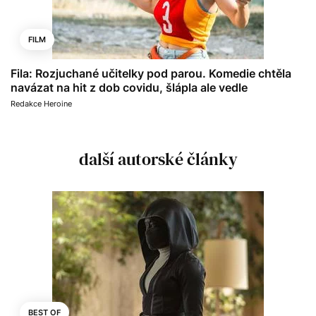
FILM
Fila: Rozjuchané učitelky pod parou. Komedie chtěla
navázat na hit z dob covidu, šlápla ale vedle
Redakce Heroine
další autorské články
BEST OF