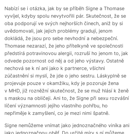
Nabízí se i otázka, jak by se příběh Signe a Thomase
vyvíjel, kdyby spolu nevytvořili pár. Skutečnost, že se
oba podporují ve svých nejhorších činech, aniž by si
uvědomovali, jak jejich problémy gradují, jenom
dokládá, že jsou pro sebe nevhodní a nebezpeční.
Thomase nezarazí, že jeho přítelkyně ve společnosti
předstírá potravinovou alergii, rozruší ho jenom to, jak
odvede pozornost od něj a od jeho výstavy. Ostatně
nechová se k ní ani jako k partnerce, všichni
zúčastnění si myslí, že jde o jeho sestru. Láskyplně se
projevuje pouze v okamžiku, kdy je pozoruje žena
v MHD, již rozněžní skutečnost, že se muž hlásí k ženě
s maskou na obličeji. Ani to, že Signe při sexu rozvášní
líčení významnosti jejího vlastního pohřbu, ho
nepřiměje k zamyšlení, co je mezi nimi špatně.
Signe nemůžeme vnímat jako jednoznačného viníka ani
jako jednoznačnou oběť. Do určité míry s ní můžeme