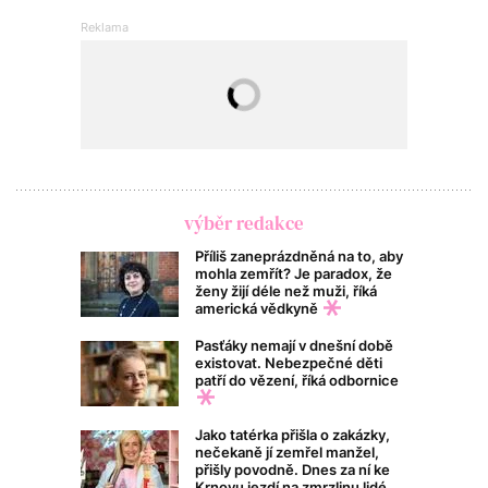
výběr redakce
Příliš zaneprázdněná na to, aby
mohla zemřít? Je paradox, že
ženy žijí déle než muži, říká
americká vědkyně
Pasťáky nemají v dnešní době
existovat. Nebezpečné děti
patří do vězení, říká odbornice
Jako tatérka přišla o zakázky,
nečekaně jí zemřel manžel,
přišly povodně. Dnes za ní ke
Krnovu jezdí na zmrzlinu lidé