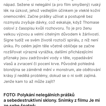
nápad. Sežene si nelegální (a pro film smyšlený) ruský
lék na úzkost, jehož vedlejším účinkem je vleklé kožní
onemocnění. Začne prášky užívat a postupně bez
rozmyslu zvyšuje dávky, což eskaluje, když Thomase
osloví z časopisu kvůli rozhovoru. To je pro ženu
velkou výzvou a velmi citelným důvodem k žárlivosti.
Signe tudíž ve svém životě roztočí spirálu, z níž není
úniku. Po celém jejím těle včetně obličeje se začne
rozšiřovat výrazná vyrážka, dalšími přicházejícími
příznaky jsou zadržování vody v těle, vypadávání
vlasů a zvracení či pocení krve. Původně pohledná
blondýna se záměrně mění v monstrum, ale obětování
krásy jí nedělá problémy, dokud se o ni svět zajímá.
Jenže kam to až může zajít?
FOTO: Polykání nelegálních prášků
a sebedestruktivní sklony. Snímky z filmu Je mi
ze sebe špatně: