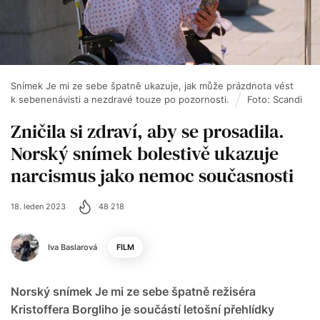
Snímek Je mi ze sebe špatně ukazuje, jak může prázdnota vést
k sebenenávisti a nezdravé touze po pozornosti.
Foto: Scandi
Zničila si zdraví, aby se prosadila.
Norský snímek bolestivě ukazuje
narcismus jako nemoc současnosti
18. leden 2023
48 218
Iva Baslarová
FILM
Norský snímek Je mi ze sebe špatně režiséra
Kristoffera Borgliho je součástí letošní přehlídky