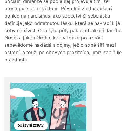
Sociální dimenze se podle něj projevuje tím, že
prostupuje do nevědomí. Původně zjednodušený
pohled na narcismus jako sobectví či sebelásku
definuje jako odmítnutou lásku, která se navrací k já
coby nenávist. Oba tyto póly pak centralizují daného
člověka jako někoho, kdo v touze po uznání
sebevědomě nakládá s dojmy, jež o sobě šíří mezi
ostatní, a touží po citových prožitcích, jimiž zaplňuje
prázdnotu.
DUŠEVNÍ ZDRAVÍ