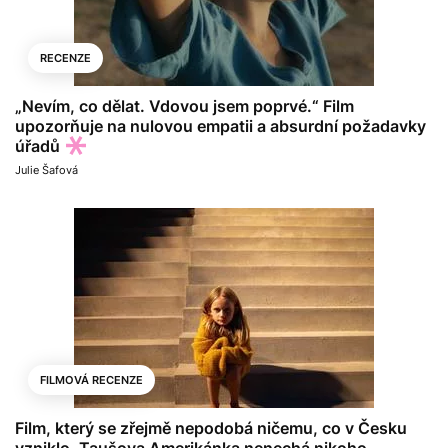
RECENZE
„Nevím, co dělat. Vdovou jsem poprvé.“ Film
upozorňuje na nulovou empatii a absurdní požadavky
úřadů
Julie Šafová
FILMOVÁ RECENZE
Film, který se zřejmě nepodobá ničemu, co v Česku
vzniklo. Taušova Amerikánka nenechá nikoho