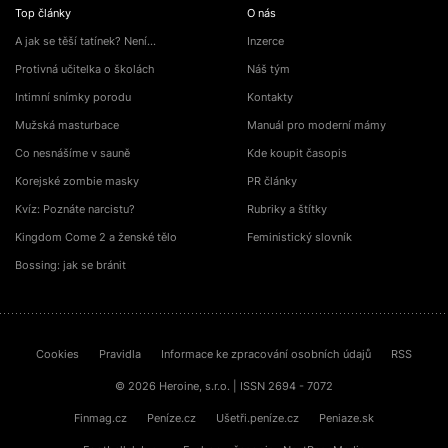
Top články
O nás
A jak se těší tatínek? Není…
Inzerce
Protivná učitelka o školách
Náš tým
Intimní snímky porodu
Kontakty
Mužská masturbace
Manuál pro moderní mámy
Co nesnášíme v sauně
Kde koupit časopis
Korejské zombie masky
PR články
Kvíz: Poznáte narcistu?
Rubriky a štítky
Kingdom Come 2 a ženské tělo
Feministický slovník
Bossing: jak se bránit
Cookies
Pravidla
Informace ke zpracování osobních údajů
RSS
© 2026 Heroine, s.r.o. | ISSN 2694 - 7072
Finmag.cz
Peníze.cz
Ušetři.peníze.cz
Peniaze.sk