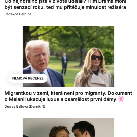
Co nejhoršího jste v životě udělali? Film Drama mohl
být senzací roku, teď mu přitěžuje minulost režiséra
Redakce Heroine
FILMOVÁ RECENZE
Migrantkou v zemi, která není pro migranty. Dokument
o Melanii ukazuje luxus a osamělost první dámy
Denisa Ballová (Denník N)