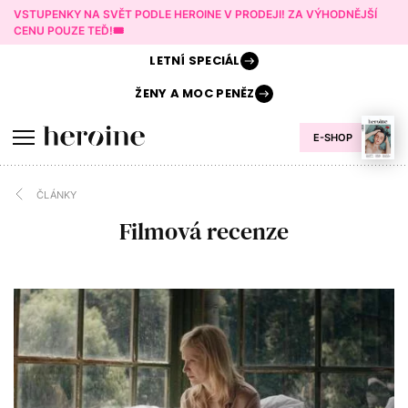
VSTUPENKY NA SVĚT PODLE HEROINE V PRODEJI! ZA VÝHODNĚJŠÍ
CENU POUZE TEĎ!🎟️
LETNÍ
SPECIÁL
ŽENY A
MOC PENĚZ
E-SHOP
ČLÁNKY
Filmová recenze