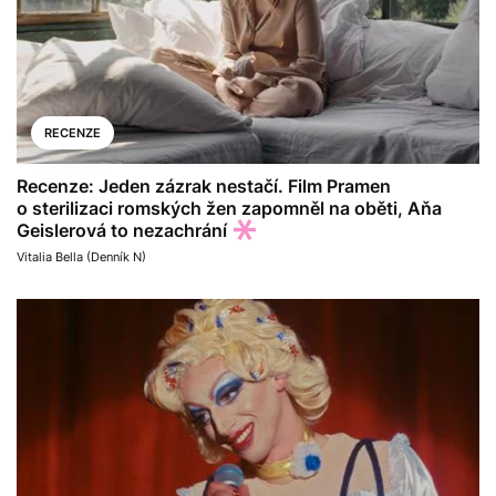
RECENZE
Recenze: Jeden zázrak nestačí. Film Pramen
o sterilizaci romských žen zapomněl na oběti, Aňa
Geislerová to nezachrání
Vitalia Bella (Denník N)