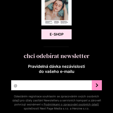
E-SHOP
chci odebírat newsletter
Pravidelná dávka nezávislosti
do vašeho e‑mailu
Odesláním registrace souhlasím se zpracováním svých osobních
údajů pro účely zasílání Newsletteru a servisních kampaní a zároveň
potvrzuji seznámení s
Podmínkami o zpracování osobních údajů
společností Next Page Media s.r.o. a Heroine s.r.o.