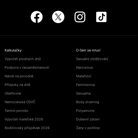
Kalkulačky
O čem se mluví
Výpočet plodných dnů
Sexuální obtěžování
Podpora v nezaměstnanosti
Narcismus
Nárok na porodné
Mateřství
Přídavky na dítě
Feminismus
Ošetřovné
Sexualita
Nemocenská OSVČ
Body shaming
Termín porodu
Polyamorie
Výpočet mateřské 2026
Duševní zdraví
Rodičovský příspěvek 2026
Ženy v politice