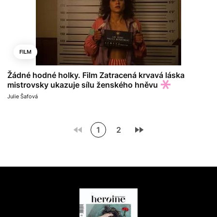
FILM
Žádné hodné holky. Film Zatracená krvavá láska
mistrovsky ukazuje sílu ženského hněvu
Julie Šafová
1
2