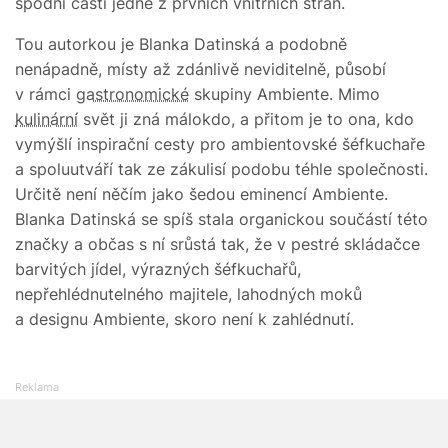
spodní části jedné z prvních vnitřních stran.
Tou autorkou je Blanka Datinská a podobně
nenápadně, místy až zdánlivě neviditelně, působí
v rámci
gastronomické
skupiny Ambiente. Mimo
kulinární
svět ji zná málokdo, a přitom je to ona, kdo
vymýšlí inspirační cesty pro ambientovské šéfkuchaře
a spoluutváří tak ze zákulisí podobu téhle společnosti.
Určitě není něčím jako šedou eminencí Ambiente.
Blanka Datinská se spíš stala organickou součástí této
značky a občas s ní srůstá tak, že v pestré skládačce
barvitých jídel, výrazných šéfkuchařů,
nepřehlédnutelného majitele, lahodných moků
a designu Ambiente, skoro není k zahlédnutí.