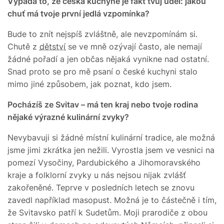
Vypadá to, že česká kuchyně je fakt tvůj úděl: jakou
chuť má tvoje první jedlá vzpomínka?
Bude to znít nejspíš zvláštně, ale nevzpomínám si.
Chutě z
dětství
se ve mně ozývají často, ale nemají
žádné pořadí a jen občas nějaká vynikne nad ostatní.
Snad proto se pro mě psaní o české kuchyni stalo
mimo jiné způsobem, jak poznat, kdo jsem.
Pocházíš ze Svitav – má ten kraj nebo tvoje rodina
nějaké výrazné kulinární zvyky?
Nevybavuji si žádné místní kulinární tradice, ale možná
jsme jimi zkrátka jen nežili. Vyrostla jsem ve vesnici na
pomezí Vysočiny, Pardubického a Jihomoravského
kraje a folklorní zvyky u nás nejsou nijak zvlášť
zakořeněné. Teprve v posledních letech se znovu
zavedl například masopust. Možná je to částečně i tím,
že Svitavsko patří k Sudetům. Moji prarodiče z obou