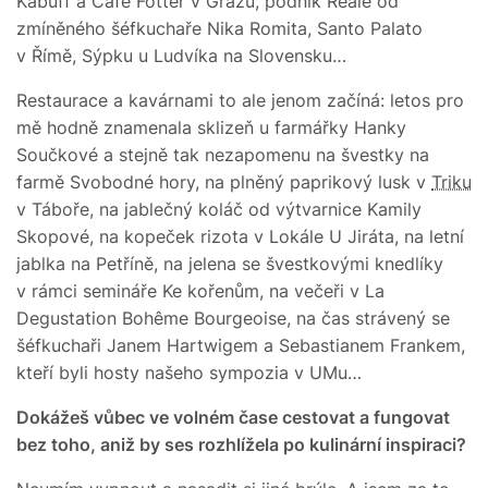
Kabuff a Café Fotter v Grazu, podnik Reale od
zmíněného šéfkuchaře Nika Romita, Santo Palato
v Římě, Sýpku u Ludvíka na Slovensku…
Restaurace a kavárnami to ale jenom začíná: letos pro
mě hodně znamenala sklizeň u farmářky Hanky
Součkové a stejně tak nezapomenu na švestky na
farmě Svobodné hory, na plněný paprikový lusk v
Triku
v Táboře, na jablečný koláč od výtvarnice Kamily
Skopové, na kopeček rizota v Lokále U Jiráta, na letní
jablka na Petříně, na jelena se švestkovými knedlíky
v rámci semináře Ke kořenům, na večeři v La
Degustation Bohême Bourgeoise, na čas strávený se
šéfkuchaři Janem Hartwigem a Sebastianem Frankem,
kteří byli hosty našeho sympozia v UMu…
Dokážeš vůbec ve volném čase cestovat a fungovat
bez toho, aniž by ses rozhlížela po kulinární inspiraci?