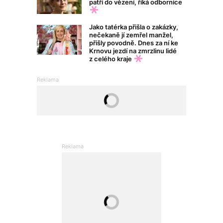
patří do vězení, říká odbornice
Jako tatérka přišla o zakázky,
nečekaně jí zemřel manžel,
přišly povodně. Dnes za ní ke
Krnovu jezdí na zmrzlinu lidé
z celého kraje