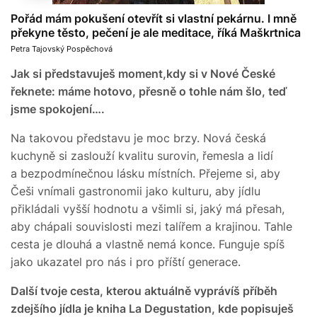
Pořád mám pokušení otevřít si vlastní pekárnu. I mně
překyne těsto, pečení je ale meditace, říká Maškrtnica
Petra Tajovský Pospěchová
Jak si představuješ moment,kdy si v Nové České
řeknete: máme hotovo, přesně o tohle nám šlo, teď
jsme spokojení….
Na takovou představu je moc brzy. Nová česká
kuchyně si zaslouží kvalitu surovin, řemesla a lidí
a bezpodmínečnou lásku místních. Přejeme si, aby
Češi vnímali gastronomii jako kulturu, aby jídlu
přikládali vyšší hodnotu a všimli si, jaký má přesah,
aby chápali souvislosti mezi talířem a krajinou. Tahle
cesta je dlouhá a vlastně nemá konce. Funguje spíš
jako ukazatel pro nás i pro příští generace.
Další tvoje cesta, kterou aktuálně vyprávíš příběh
zdejšího jídla je kniha La Degustation, kde popisuješ