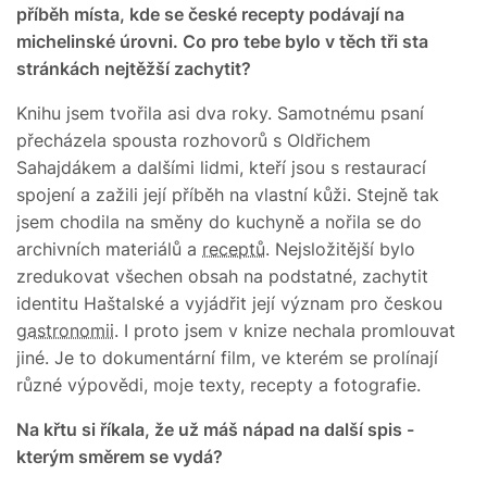
příběh místa, kde se české recepty podávají na
michelinské úrovni. Co pro tebe bylo v těch tři sta
stránkách nejtěžší zachytit?
Knihu jsem tvořila asi dva roky. Samotnému psaní
přecházela spousta rozhovorů s Oldřichem
Sahajdákem a dalšími lidmi, kteří jsou s restaurací
spojení a zažili její příběh na vlastní kůži. Stejně tak
jsem chodila na směny do kuchyně a nořila se do
archivních materiálů a
receptů
. Nejsložitější bylo
zredukovat všechen obsah na podstatné, zachytit
identitu Haštalské a vyjádřit její význam pro českou
gastronomii
. I proto jsem v knize nechala promlouvat
jiné. Je to dokumentární film, ve kterém se prolínají
různé výpovědi, moje texty, recepty a fotografie.
Na křtu si říkala, že už máš nápad na další spis -
kterým směrem se vydá?