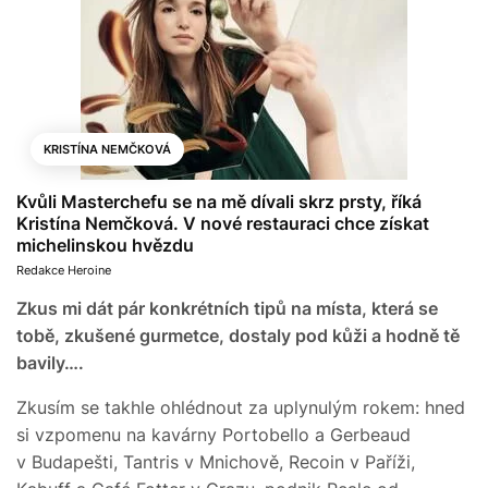
KRISTÍNA NEMČKOVÁ
Kvůli Masterchefu se na mě dívali skrz prsty, říká
Kristína Nemčková. V nové restauraci chce získat
michelinskou hvězdu
Redakce Heroine
Zkus mi dát pár konkrétních tipů na místa, která se
tobě, zkušené gurmetce, dostaly pod kůži a hodně tě
bavily….
Zkusím se takhle ohlédnout za uplynulým rokem: hned
si vzpomenu na kavárny Portobello a Gerbeaud
v Budapešti, Tantris v Mnichově, Recoin v Paříži,