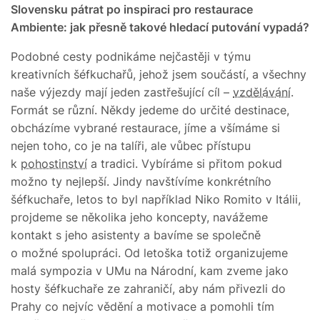
Slovensku pátrat po inspiraci pro restaurace
Ambiente: jak přesně takové hledací putování vypadá?
Podobné cesty podnikáme nejčastěji v týmu
kreativních šéfkuchařů, jehož jsem součástí, a všechny
naše výjezdy mají jeden zastřešující cíl –
vzdělávání
.
Formát se různí. Někdy jedeme do určité destinace,
obcházíme vybrané restaurace, jíme a všímáme si
nejen toho, co je na talíři, ale vůbec přístupu
k
pohostinství
a tradici. Vybíráme si přitom pokud
možno ty nejlepší. Jindy navštívíme konkrétního
šéfkuchaře, letos to byl například Niko Romito v Itálii,
projdeme se několika jeho koncepty, navážeme
kontakt s jeho asistenty a bavíme se společně
o možné spolupráci. Od letoška totiž organizujeme
malá sympozia v UMu na Národní, kam zveme jako
hosty šéfkuchaře ze zahraničí, aby nám přivezli do
Prahy co nejvíc vědění a motivace a pomohli tím