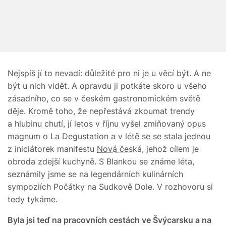
Nejspíš jí to nevadí: důležité pro ni je u věcí být. A ne
být u nich vidět. A opravdu ji potkáte skoro u všeho
zásadního, co se v českém gastronomickém světě
děje. Kromě toho, že nepřestává zkoumat trendy
a hlubinu chutí, jí letos v říjnu vyšel zmiňovaný opus
magnum o La Degustation a v létě se se stala jednou
z iniciátorek manifestu
Nová česká
, jehož cílem je
obroda zdejší kuchyně. S Blankou se známe léta,
seznámily jsme se na legendárních kulinárních
sympoziích Počátky na Sudkově Dole. V rozhovoru si
tedy tykáme.
Byla jsi teď na pracovních cestách ve Švýcarsku a na