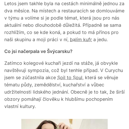
Letos jsem takhle byla na cestách minimálně jednou za
dva měsíce. Na místech a restauracích se domlouváme
v týmu a volíme si je podle témat, která jsou pro nás
aktuální nebo dlouhodobě důležitá. Případně se sama
rozhlížím, co se kde koná, a pokud to má přínos pro
naši skupinu a moji práci v ní,
balím kufr
a jedu.
Co jsi načerpala ve Švýcarsku?
Zatímco kolegové kuchaři jezdí na stáže, já obvykle
navštěvuji sympozia, což byl tenhle případ. V Curychu
jsem se zúčastnila akce
Soil to Soul
, která se věnuje
tématu půdy, zemědělství, kuchařství a vůbec
udržitelnosti lidského jednání. Obecně je to tak, že širší
obzory pomáhají člověku k hlubšímu pochopením
vlastní kultury.