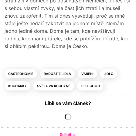
stran žili v domech po odsunutých Němcích, přinesli si
s sebou vlastní zvyky, ale část jich ztratili a museli
znovu zakořenit. Tím si dnes vysvětluji, proč se mně
stále ještě nedaří zakotvit na jednom místě. Nemám
jedno jediné doma. Doma je tam, kde navštěvuji
rodinu, kde mám přátele, kde se přiblížím přírodě, kde
si oblíbím pekárnu... Doma je Česko.
GASTRONOMIE
RADOST Z JÍDLA
VAŘENÍ
JÍDLO
KUCHAŘKY
SVĚTOVÁ KUCHYNĚ
FEEL GOOD
Líbil se vám článek?
Sdílejte: