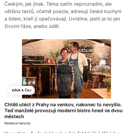
Českým, jak jinak. Téma zatím neprozradím, ale
většinu textů, včetně poezie, adresuji české kuchyni
a lidem, kteří ji opečovávají. Uvidíme, jestli je to jen
životní fáze, anebo úděl.
KÁVA A ČAJ
Chtěli utéct z Prahy na venkov, nakonec to nevyšlo.
Teď manželé provozují moderní bistro hned ve dvou
městech
Redakce Heroine