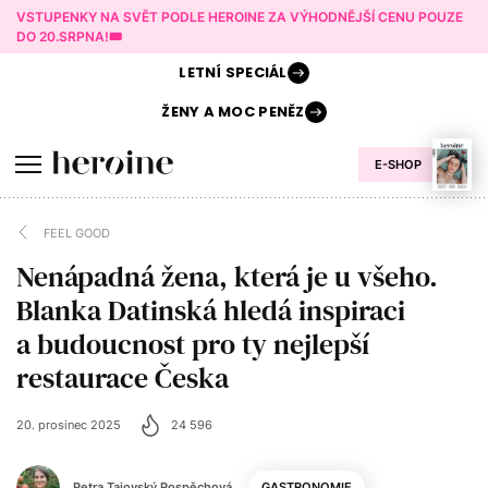
VSTUPENKY NA SVĚT PODLE HEROINE ZA VÝHODNĚJŠÍ CENU POUZE
DO 20.SRPNA!🎟️
LETNÍ
SPECIÁL
ŽENY A
MOC PENĚZ
E-SHOP
FEEL GOOD
Nenápadná žena, která je u všeho.
Blanka Datinská hledá inspiraci
a budoucnost pro ty nejlepší
restaurace Česka
20. prosinec 2025
24 596
Petra Tajovský Pospěchová
GASTRONOMIE