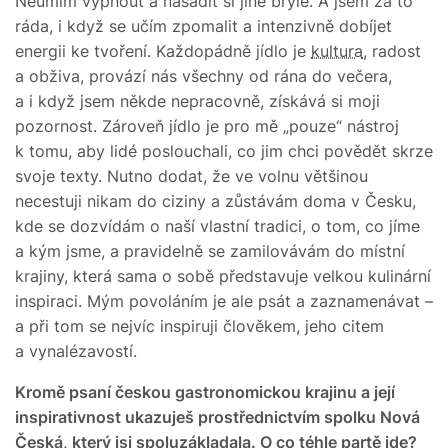
Neumím vypnout a nasadit si jiné brýle. A jsem za to
ráda, i když se učím zpomalit a intenzivně dobíjet
energii ke tvoření. Každopádně jídlo je
kultura
, radost
a obživa, provází nás všechny od rána do večera,
a i když jsem někde nepracovně, získává si moji
pozornost. Zároveň jídlo je pro mě „pouze“ nástroj
k tomu, aby lidé poslouchali, co jim chci povědět skrze
svoje texty. Nutno dodat, že ve volnu většinou
necestuji nikam do ciziny a zůstávám doma v Česku,
kde se dozvídám o naší vlastní tradici, o tom, co jíme
a kým jsme, a pravidelně se zamilovávám do místní
krajiny, která sama o sobě představuje velkou kulinární
inspiraci. Mým povoláním je ale psát a zaznamenávat –
a při tom se nejvíc inspiruji člověkem, jeho citem
a vynalézavostí.
Kromě psaní českou gastronomickou krajinu a její
inspirativnost ukazuješ prostřednictvím spolku Nová
Česká, který jsi spoluzákladala. O co téhle partě jde?