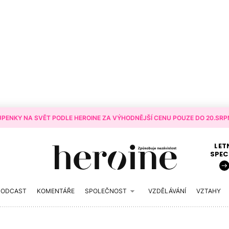
PENKY NA SVĚT PODLE HEROINE ZA VÝHODNĚJŠÍ CENU POUZE DO 20.SRPN
LET
SPEC
PODCAST
KOMENTÁŘE
SPOLEČNOST
VZDĚLÁVÁNÍ
VZTAHY