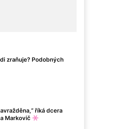
idi zraňuje? Podobných
zavražděna,“ říká dcera
da Markovič