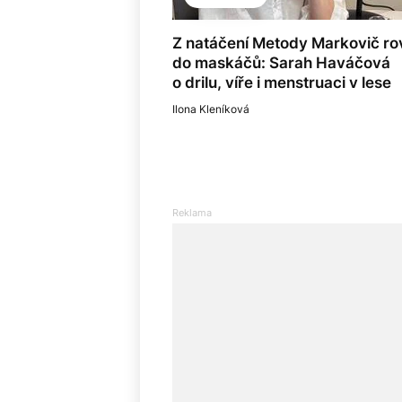
Z natáčení Metody Markovič r
do maskáčů: Sarah Haváčová
o drilu, víře i menstruaci v lese
Ilona Kleníková