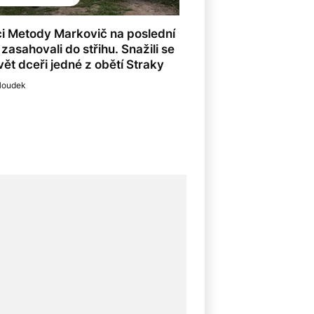
i Metody Markovič na poslední
i zasahovali do střihu. Snažili se
8
ět dceři jedné z obětí Straky
Houdek