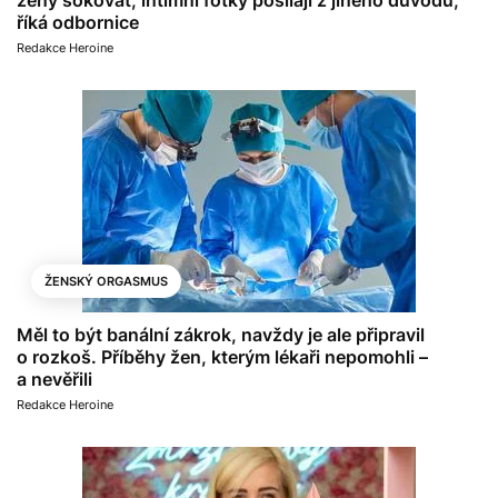
ženy šokovat, intimní fotky posílají z jiného důvodu,
říká odbornice
Redakce Heroine
ŽENSKÝ ORGASMUS
Měl to být banální zákrok, navždy je ale připravil
o rozkoš. Příběhy žen, kterým lékaři nepomohli –
a nevěřili
Redakce Heroine