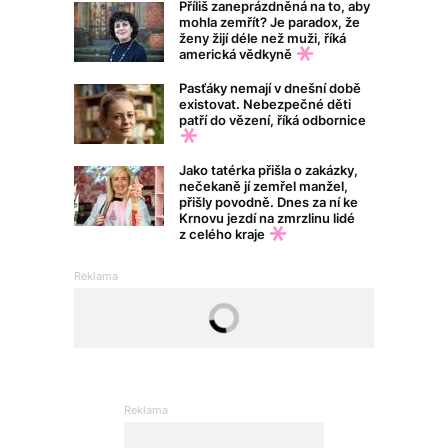
Příliš zaneprázdněná na to, aby
mohla zemřít? Je paradox, že
ženy žijí déle než muži, říká
americká vědkyně
Pasťáky nemají v dnešní době
existovat. Nebezpečné děti
patří do vězení, říká odbornice
Jako tatérka přišla o zakázky,
nečekaně jí zemřel manžel,
přišly povodně. Dnes za ní ke
Krnovu jezdí na zmrzlinu lidé
z celého kraje