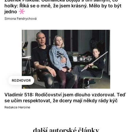
holky: Říká se o mně, že jsem krásný. Mělo by to být
jedno
Simona Fendrychová
ROZHOVOR
Vladimir 518: Rodičovství jsem dlouho vzdoroval. Teď
se učím respektovat, že dcery mají někdy rády kýč
Redakce Heroine
další autorské články