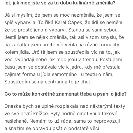
let, jak moc jste se za tu dobu kulinárně změnila?
Já si myslím, že jsem se moc nezměnila, že jsem se
spíš vybarvila. To říká Karel Čapek, že lidi se nemění,
že se prostě jenom vybarví. Stanou se sami sebou.
Jestli jsem se nějak změnila, tak asi v tom smyslu, že
na začátku jsem určitě víc věřila na různé formality
kolem jídla. Určitě jsem se soustředila víc na to, jak
věci vypadají nebo jak moc jsou v trendu. Postupem
času jsem se dostávala víc k jádru, kdy mě přestala
zajímat forma u jídla samotného i u textů o něm.
Soustředím se na centrum a to je chuť.
Co to může konkrétně znamenat třeba u psaní o jídle?
Dneska bych se úplně rozplakala nad některými texty
ve své první knížce. Byly hodně emotivní a takové
našlehané. Nemám to už ráda, sama to neprovozuji
a snažím se opravdu psát o podstatě věcí