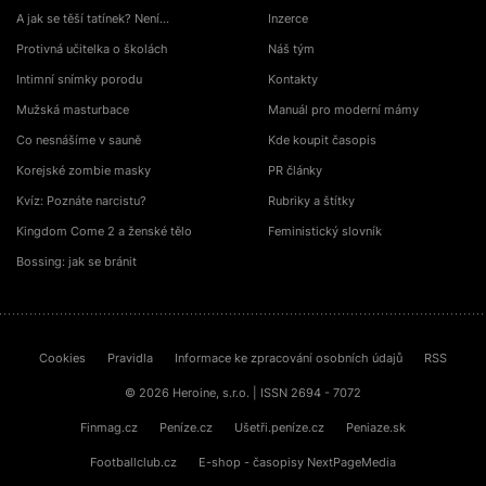
A jak se těší tatínek? Není…
Inzerce
Protivná učitelka o školách
Náš tým
Intimní snímky porodu
Kontakty
Mužská masturbace
Manuál pro moderní mámy
Co nesnášíme v sauně
Kde koupit časopis
Korejské zombie masky
PR články
Kvíz: Poznáte narcistu?
Rubriky a štítky
Kingdom Come 2 a ženské tělo
Feministický slovník
Bossing: jak se bránit
Cookies
Pravidla
Informace ke zpracování osobních údajů
RSS
© 2026 Heroine, s.r.o. | ISSN 2694 - 7072
Finmag.cz
Peníze.cz
Ušetři.peníze.cz
Peniaze.sk
Footballclub.cz
E-shop - časopisy NextPageMedia