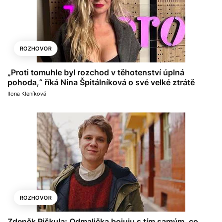
ROZHOVOR
„Proti tomuhle byl rozchod v těhotenství úplná
pohoda,“ říká Nina Špitálníková o své velké ztrátě
Ilona Kleníková
ROZHOVOR
Zdeněk Piškula: Odmalička bojuju s tím samým, co