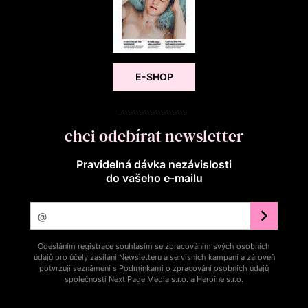
E-SHOP
chci odebírat newsletter
Pravidelná dávka nezávislosti
do vašeho e‑mailu
Odesláním registrace souhlasím se zpracováním svých osobních
údajů pro účely zasílání Newsletteru a servisních kampaní a zároveň
potvrzuji seznámení s
Podmínkami o zpracování osobních údajů
společností Next Page Media s.r.o. a Heroine s.r.o.