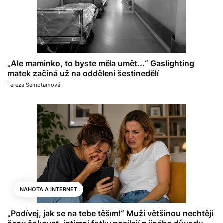
„Ale maminko, to byste měla umět...“ Gaslighting
matek začíná už na oddělení šestinedělí
Tereza Semotamová
NAHOTA A INTERNET
„Podívej, jak se na tebe těším!“ Muži většinou nechtějí