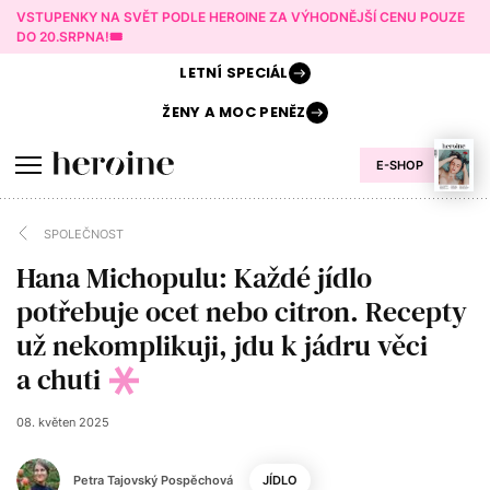
VSTUPENKY NA SVĚT PODLE HEROINE ZA VÝHODNĚJŠÍ CENU POUZE
DO 20.SRPNA!🎟️
LETNÍ
SPECIÁL
ŽENY A
MOC PENĚZ
E-SHOP
SPOLEČNOST
Hana Michopulu: Každé jídlo
potřebuje ocet nebo citron. Recepty
už nekomplikuji, jdu k jádru věci
a chuti
08. květen 2025
Petra Tajovský Pospěchová
JÍDLO