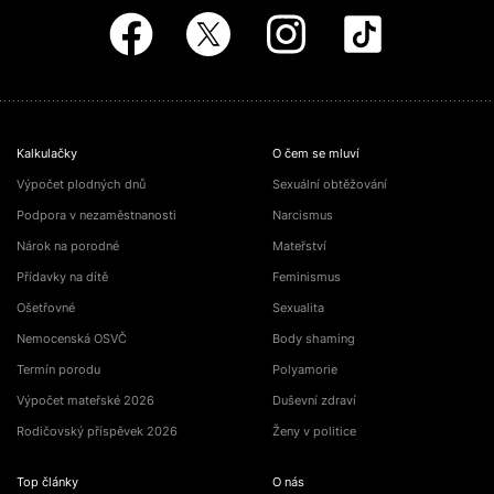
Kalkulačky
O čem se mluví
Výpočet plodných dnů
Sexuální obtěžování
Podpora v nezaměstnanosti
Narcismus
Nárok na porodné
Mateřství
Přídavky na dítě
Feminismus
Ošetřovné
Sexualita
Nemocenská OSVČ
Body shaming
Termín porodu
Polyamorie
Výpočet mateřské 2026
Duševní zdraví
Rodičovský příspěvek 2026
Ženy v politice
Top články
O nás