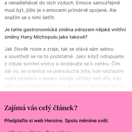
a nenašlehávat do nich vzduch. Emoce samozřejmě
musí být, jídlo je s emocemi primárně spojené. Ale
snažím se s nimi šetřit.
Je tahle gastronomická změna odrazem nějaké vnitřní
změny Hany Michopulu jako takové?
Jak člověk roste a zraje, tak se stává sám sebou
a soustředí se na to podstatné. Jako když odlupujete
z cibule svrchní vrstvy a dostáváte se k centru. Čím
dál víc se orientuji na jednoduchá jídla, kde nacházím
velké potěšení a daleko silnější zážitky než dřív, kdy
jsem chuť hledala trochu ve složitosti, skládala jsem ji
z víc komponentů. Teď jdu spíš do jádra jednoho
elementu.
Zajímá vás celý článek?
Předplaťte si web Heroine. Spolu měníme svět.