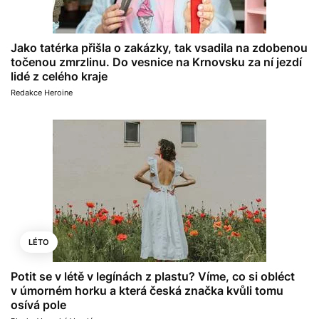
Jako tatérka přišla o zakázky, tak vsadila na zdobenou
točenou zmrzlinu. Do vesnice na Krnovsku za ní jezdí
lidé z celého kraje
Redakce Heroine
LÉTO
Potit se v létě v legínách z plastu? Víme, co si obléct
v úmorném horku a která česká značka kvůli tomu
osívá pole