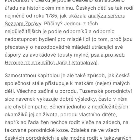
Porodnost v Česku je podle Českého statistického
úřadu na historickém minimu. Českých dětí se tak rodí
nejméně od roku 1785, jak ukázala
analýza serveru
Seznam Zprávy
. Příčiny? Jednou z těch
nejdůležitějších je podle odborníků a odbornic
nedostupnost bydlení pro mladé lidi (o tom, proč jsou
představy o nezodpovědné mládeži utrácející své
úspory za avokádové tousty mylné,
psala pro web
Heroine.cz novinářka Jana Ustohalová
).
Samostatnou kapitolou je ale také způsob, jak česká
společnost stále přistupuje k matkám (nejen) malých
dětí. Všechno začíná u porodu. Tuzemské porodnictví
sice navenek vykazuje dobré výsledky, často v něm
ale chybí empatie. Během jednoho z nejdůležitějších
okamžiků jejich života, porodu vlastního dítěte,
například řada žen nechce rodit vleže na zádech, na
takzvané porodnické koze. Zdaleka ne ve všech
českých porodnicích je ale možné rodit v takzvaných