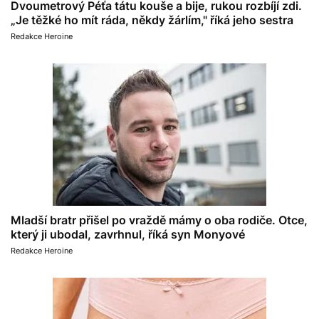
Dvoumetrový Péťa tátu kouše a bije, rukou rozbíjí zdi.
„Je těžké ho mít ráda, někdy žárlím," říká jeho sestra
Redakce Heroine
Mladší bratr přišel po vraždě mámy o oba rodiče. Otce,
který ji ubodal, zavrhnul, říká syn Monyové
Redakce Heroine