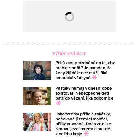
výběr redakce
Příliš zaneprázdněná na to, aby
mohla zemřít? Je paradox, že
ženy žijí déle než muži, říká
americká vědkyně
Pasťáky nemají v dnešní době
existovat. Nebezpečné děti
patří do vězení, říká odbornice
Jako tatérka přišla o zakázky,
nečekaně jí zemřel manžel,
přišly povodně. Dnes za ní ke
Krnovu jezdí na zmrzlinu lidé
z celého kraje