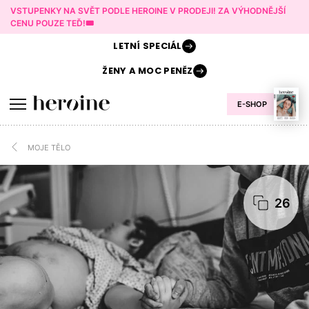
VSTUPENKY NA SVĚT PODLE HEROINE V PRODEJI! ZA VÝHODNĚJŠÍ
CENU POUZE TEĎ!🎟️
LETNÍ
SPECIÁL
ŽENY A
MOC PENĚZ
E-SHOP
MOJE TĚLO
26