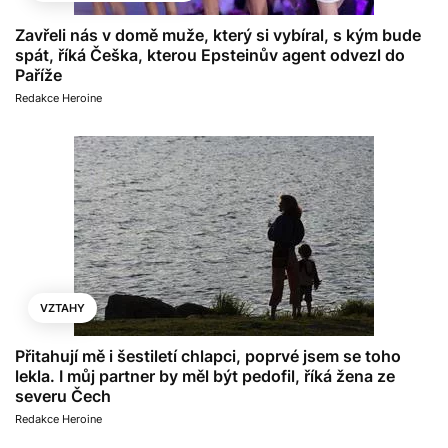
Zavřeli nás v domě muže, který si vybíral, s kým bude
spát, říká Češka, kterou Epsteinův agent odvezl do
Paříže
Redakce Heroine
VZTAHY
Přitahují mě i šestiletí chlapci, poprvé jsem se toho
lekla. I můj partner by měl být pedofil, říká žena ze
severu Čech
Redakce Heroine