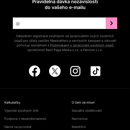
Pravidelná dávka nezávislosti
do vašeho e‑mailu
Odesláním registrace souhlasím se zpracováním svých osobních
údajů pro účely zasílání Newsletteru a servisních kampaní a zároveň
potvrzuji seznámení s
Podmínkami o zpracování osobních údajů
společností Next Page Media s.r.o. a Heroine s.r.o.
Kalkulačky
O čem se mluví
Výpočet plodných dnů
Sexuální obtěžování
Podpora v nezaměstnanosti
Narcismus
Nárok na porodné
Mateřství