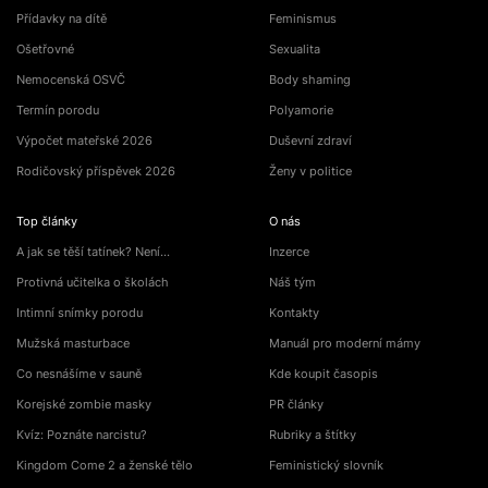
Přídavky na dítě
Feminismus
Ošetřovné
Sexualita
Nemocenská OSVČ
Body shaming
Termín porodu
Polyamorie
Výpočet mateřské 2026
Duševní zdraví
Rodičovský příspěvek 2026
Ženy v politice
Top články
O nás
A jak se těší tatínek? Není…
Inzerce
Protivná učitelka o školách
Náš tým
Intimní snímky porodu
Kontakty
Mužská masturbace
Manuál pro moderní mámy
Co nesnášíme v sauně
Kde koupit časopis
Korejské zombie masky
PR články
Kvíz: Poznáte narcistu?
Rubriky a štítky
Kingdom Come 2 a ženské tělo
Feministický slovník