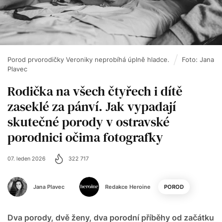
Porod prvorodičky Veroniky neprobíhá úplně hladce.
Foto: Jana
Plavec
Rodička na všech čtyřech i dítě
zaseklé za pánví. Jak vypadají
skutečné porody v ostravské
porodnici očima fotografky
07. leden 2026
322 717
Jana Plavec
Redakce Heroine
POROD
Dva porody, dvě ženy, dva porodní příběhy od začátku