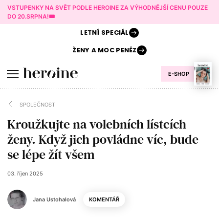
VSTUPENKY NA SVĚT PODLE HEROINE ZA VÝHODNĚJŠÍ CENU POUZE
DO 20.SRPNA!🎟️
LETNÍ
SPECIÁL
ŽENY A
MOC PENĚZ
E-SHOP
SPOLEČNOST
Kroužkujte na volebních lístcích
ženy. Když jich povládne víc, bude
se lépe žít všem
03. říjen 2025
Jana Ustohalová
KOMENTÁŘ