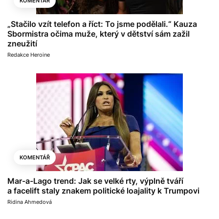
KOMENTÁŘ
„Stačilo vzít telefon a říct: To jsme podělali.“ Kauza
Sbormistra očima muže, který v dětství sám zažil
zneužití
Redakce Heroine
KOMENTÁŘ
Mar-a-Lago trend: Jak se velké rty, výplně tváří
a facelift staly znakem politické loajality k Trumpovi
Ridina Ahmedová