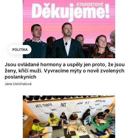
POLITIKA
Jsou ovládané hormony a uspěly jen proto, že jsou
ženy, křičí muži. Vyvracíme mýty o nově zvolených
poslankyních
Jana Ustohalová