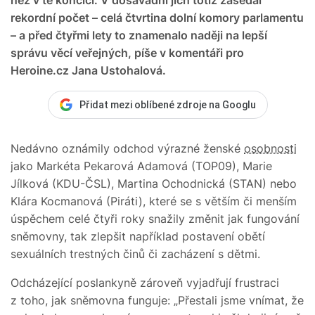
rekordní počet – celá čtvrtina dolní komory parlamentu
– a před čtyřmi lety to znamenalo naději na lepší
správu věcí veřejných, píše v komentáři pro
Heroine.cz Jana Ustohalová.
Přidat mezi oblíbené zdroje na Googlu
Nedávno oznámily odchod výrazné ženské
osobnosti
jako Markéta Pekarová Adamová (TOP09), Marie
Jílková (KDU-ČSL), Martina Ochodnická (STAN) nebo
Klára Kocmanová (Piráti), které se s větším či menším
úspěchem celé čtyři roky snažily změnit jak fungování
sněmovny, tak zlepšit například postavení obětí
sexuálních trestných činů či zacházení s dětmi.
Odcházející poslankyně zároveň vyjadřují frustraci
z toho, jak sněmovna funguje: „Přestali jsme vnímat, že