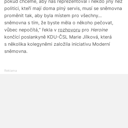
pokud chceme, aby nás reprezentoval i někdo jiný než
politici, kteří mají doma plný servis, musí se sněmovna
proměnit tak, aby byla místem pro všechny…
sněmovna s tím, že byste měla o někoho pečovat,
vůbec nepočítá,“ řekla v
rozhovoru
pro
Heroine
končící poslankyně KDU-ČSL Marie Jílková, která
s několika kolegyněmi založila iniciativu Moderní
sněmovna.