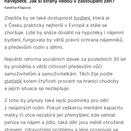
nevejdete. Jak si strany vedou v zastoupení žen?
Kateřina Kňapová
Zlepšila by se také dostupnost
bydlení
, která je
v Česku prakticky nejhorší v Evropě a stále se
zhoršuje. Lidé by snáze dosáhli na hypotéky i nájemní
bydlení, fungovala by větší právní ochrana nájemníků,
a především rodin s dětmi.
Největší reforma sociálních dávek za posledních 30 let
by proběhla s větší citlivostí především vůči
samoživitelům a samoživitelkám. Těch žije podle
statistik
kolem čtyřiceti procent na hranici chudoby
a jejich situace se nezlepšuje.
Z toho by plynuly také lepší podmínky pro děti
z neúplných rodin. Pokud veškerou mentální kapacitu
matky či otce nezabírá jen přemýšlení, kde sehnat
peníze na nájem a jídlo, také děti jsou méně ohrožené
stresem, zdravotními problémy a lépe prospívají ve