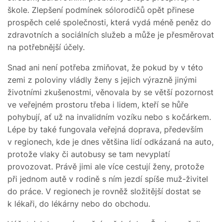
škole. Zlepšení podmínek sólorodičů opět přinese
prospěch celé společnosti, která vydá méně peněz do
zdravotních a sociálních služeb a může je přesměrovat
na potřebnější účely.
Snad ani není potřeba zmiňovat, že pokud by v této
zemi z poloviny vládly ženy s jejich výrazně jinými
životními zkušenostmi, věnovala by se větší pozornost
ve veřejném prostoru třeba i lidem, kteří se hůře
pohybují, ať už na invalidním vozíku nebo s kočárkem.
Lépe by také fungovala veřejná doprava, především
v regionech, kde je dnes většina lidí odkázaná na auto,
protože vlaky či autobusy se tam nevyplatí
provozovat. Právě jimi ale více cestují ženy, protože
při jednom autě v rodině s ním jezdí spíše muž-živitel
do práce. V regionech je rovněž složitější dostat se
k lékaři, do lékárny nebo do obchodu.