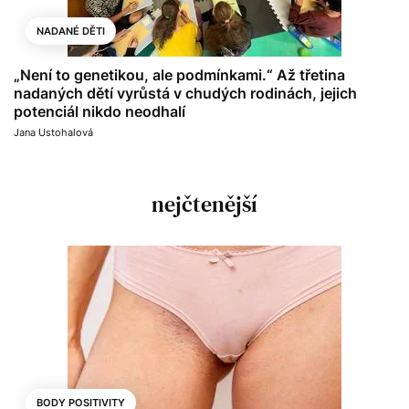
NADANÉ DĚTI
„Není to genetikou, ale podmínkami.“ Až třetina
nadaných dětí vyrůstá v chudých rodinách, jejich
potenciál nikdo neodhalí
Jana Ustohalová
nejčtenější
BODY POSITIVITY