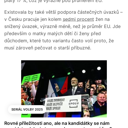
platy 17 %, což je výrazně pod průměrem EU.
Existovala by také větší podpora částečných úvazků –
v Česku pracuje jen kolem
sedmi procent
žen na
snížený úvazek, výrazně méně, než je průměr EU. Jde
především o matky malých dětí či ženy před
důchodem, které tuto variantu často volí proto, že
musí zároveň pečovat o starší příbuzné.
SERIÁL VOLBY 2025
Rovné příležitosti ano, ale na kandidátky se nám