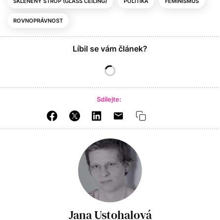
SKLENĚNÝ STROP (GLASS CEILING)
POLITIKA
FEMINISMUS
ROVNOPRÁVNOST
Líbil se vám článek?
Sdílejte:
Jana Ustohalová