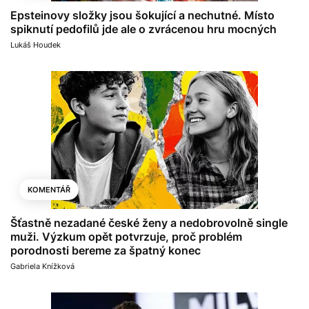
Epsteinovy složky jsou šokující a nechutné. Místo
spiknutí pedofilů jde ale o zvrácenou hru mocných
Lukáš Houdek
KOMENTÁŘ
Šťastně nezadané české ženy a nedobrovolně single
muži. Výzkum opět potvrzuje, proč problém
porodnosti bereme za špatný konec
Gabriela Knížková