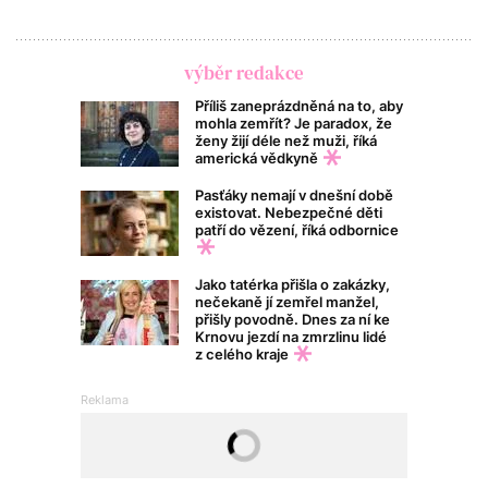
výběr redakce
Příliš zaneprázdněná na to, aby
mohla zemřít? Je paradox, že
ženy žijí déle než muži, říká
americká vědkyně
Pasťáky nemají v dnešní době
existovat. Nebezpečné děti
patří do vězení, říká odbornice
Jako tatérka přišla o zakázky,
nečekaně jí zemřel manžel,
přišly povodně. Dnes za ní ke
Krnovu jezdí na zmrzlinu lidé
z celého kraje