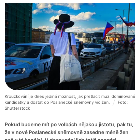
Kroužkování je dnes jediná možnost, jak přetlačit muži dominované
kandidátky a dostat do Poslanecké sněmovny víc žen.
Foto:
Shutterstock
Pokud budeme mít po volbách nějakou jistotu, pak tu,
že v nové Poslanecké sněmovně zasedne méně žen
než v té končící. V dosavadní jich totiž zasedal