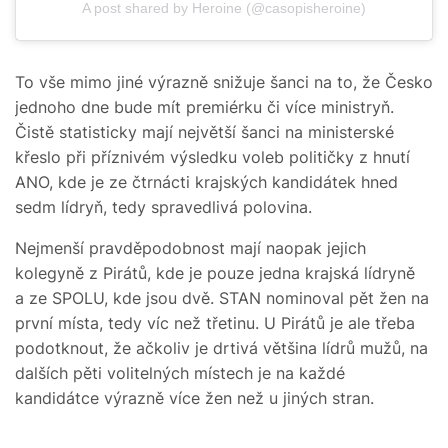
A post shared by Heroine (@casopisheroine)
To vše mimo jiné výrazně snižuje šanci na to, že Česko
jednoho dne bude mít premiérku či více ministryň.
Čistě statisticky mají největší šanci na ministerské
křeslo při příznivém výsledku voleb političky z hnutí
ANO, kde je ze čtrnácti krajských kandidátek hned
sedm lídryň, tedy spravedlivá polovina.
Nejmenší pravděpodobnost mají naopak jejich
kolegyně z Pirátů, kde je pouze jedna krajská lídryně
a ze SPOLU, kde jsou dvě. STAN nominoval pět žen na
první místa, tedy víc než třetinu. U Pirátů je ale třeba
podotknout, že ačkoliv je drtivá většina lídrů mužů, na
dalších pěti volitelných místech je na každé
kandidátce výrazně více žen než u jiných stran.