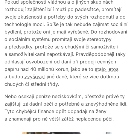
Pokud společnosti vládnou a o jiných skupinách
rozhodují zajištění bílí muži po padesátce, promítají
svoje zkušenosti a potřeby do svých rozhodnutí a do
technologie moci. Spíše je tak nebude zajímat sociální
bydlení, protože oni je mají vyřešené. Do rozhodování
o sociálním systému promítají svoje stereotypy
a předsudky, protože se s chudými či samoživiteli
a samoživitelkami nepotkávají. Pravděpodobněji taky
odhlasují osvobození od daní při prodeji cenných
papíru nad 40 milionů korun, jako se to
stalo letos
a budou
zvyšovat
jiné daně, které se více dotknou
chudých či střední třídy.
Nebo osekají peníze neziskovkám, přestože právě ty
zajištují základní péči o potřebné a znevýhodněné lidi.
Tyto chybějící finance opět dopadají na ženy
a znamenají pro ně větší zátěž neplacenou péčí.