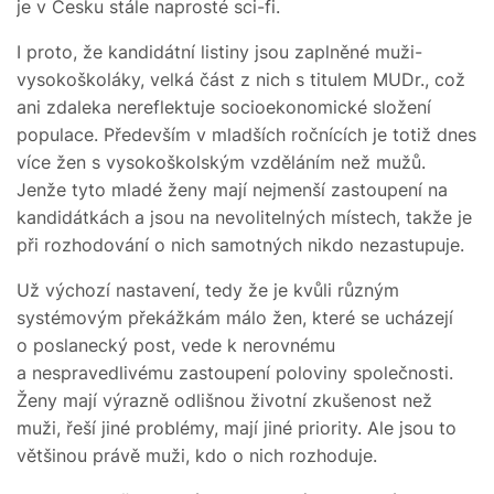
je v Česku stále naprosté sci-fi.
I proto, že kandidátní listiny jsou zaplněné muži-
vysokoškoláky, velká část z nich s titulem MUDr., což
ani zdaleka nereflektuje socioekonomické složení
populace. Především v mladších ročnících je totiž dnes
více žen s vysokoškolským vzděláním než mužů.
Jenže tyto mladé ženy mají nejmenší zastoupení na
kandidátkách a jsou na nevolitelných místech, takže je
při rozhodování o nich samotných nikdo nezastupuje.
Už výchozí nastavení, tedy že je kvůli různým
systémovým překážkám málo žen, které se ucházejí
o poslanecký post, vede k nerovnému
a nespravedlivému zastoupení poloviny společnosti.
Ženy mají výrazně odlišnou životní zkušenost než
muži, řeší jiné problémy, mají jiné priority. Ale jsou to
většinou právě muži, kdo o nich rozhoduje.