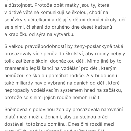
a důstojnost. Protože opět matky jsou ty, které
v drtivé většině komunikují se školou, chodí na
schůzky s učitelkami a dělají s dětmi domácí úkoly, učí
se s nimi, či shání do druhého dne deset kaštanů
a krabičku od sýra na výtvarku.
S velkou pravděpodobností by ženy-poslankyně také
prosazovaly více peněz do školství, aby rodiny nebyly
tolik zatížené školní docházkou dětí. Mimo jiné by to
znamenalo lepší šanci na vzdělání pro děti, kterým
nemůžou se školou pomáhat rodiče. A v budoucnu
také miliardy navíc vybrané na daních od dětí, které
nepropadly vzdělávacím systémem hned na začátku,
protože se s nimi jejich rodiče nemohli učit.
Sněmovna s polovinou žen by prosazovala narovnání
platů mezi muži a ženami, aby za stejnou práci
dostávali totožnou odměnu. Dnes činí
rozdíl
mezi