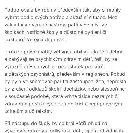
Podporovala by rodiny především tak, aby si mohly
vybrat podle svých potřeb a aktuální situace. Mezi
základní a ověřené nástroje patří více míst ve
školkách, vstřícné školy a důstojné bydlení či
dostupná veřejná doprava.
Protože právě matky většinou obíhají lékaře s dětmi
a zabývají se psychickým zdravím dětí, řešil by se
výrazně dříve a rychleji nedostatek pediatrů
a
dětských psychiatrů
, především v regionech. Pokud
by bylo ve sněmovně paritní zastoupení žen, neprošlo
by zrušení odkladů školní docházky, nebo alespoň ne
v současné podobě, která vrhne tisíce nezralých či
zdravotně postižených dětí do tříd k nepřipraveným
učitelům a učitelkám.
Při nástupu do školy by se bral větší ohled na
vývojové potřeby a odlišnosti dětí, jejich individualitu