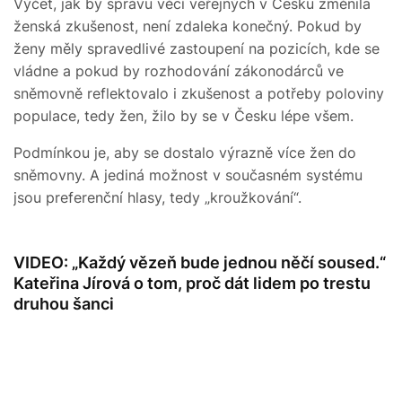
Výčet, jak by správu věcí veřejných v Česku změnila
ženská zkušenost, není zdaleka konečný. Pokud by
ženy měly spravedlivé zastoupení na pozicích, kde se
vládne a pokud by rozhodování zákonodárců ve
sněmovně reflektovalo i zkušenost a potřeby poloviny
populace, tedy žen, žilo by se v Česku lépe všem.
Podmínkou je, aby se dostalo výrazně více žen do
sněmovny. A jediná možnost v současném systému
jsou preferenční hlasy, tedy „kroužkování“.
VIDEO: „Každý vězeň bude jednou něčí soused.“
Kateřina Jírová o tom, proč dát lidem po trestu
druhou šanci