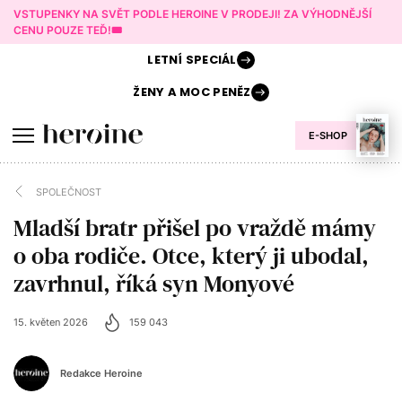
VSTUPENKY NA SVĚT PODLE HEROINE V PRODEJI! ZA VÝHODNĚJŠÍ
CENU POUZE TEĎ!🎟️
LETNÍ
SPECIÁL
ŽENY A
MOC PENĚZ
E-SHOP
SPOLEČNOST
Mladší bratr přišel po vraždě mámy
o oba rodiče. Otce, který ji ubodal,
zavrhnul, říká syn Monyové
15. květen 2026
159 043
Redakce Heroine