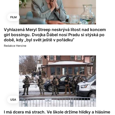
FILM
Vyhlazená Meryl Streep neskrývá lítost nad koncem
girl bossingu. Dvojka Ďábel nosí Pradu si stýská po
době, kdy „byl svět ještě v pořádku“
Redakce Heroine
USA
I má dcera má strach. Ve škole držíme hlídky a hlásíme