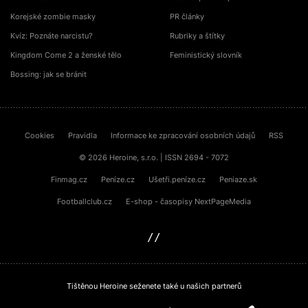
Korejské zombie masky
PR články
Kvíz: Poznáte narcistu?
Rubriky a štítky
Kingdom Come 2 a ženské tělo
Feministický slovník
Bossing: jak se bránit
Cookies
Pravidla
Informace ke zpracování osobních údajů
RSS
© 2026 Heroine, s.r.o. | ISSN 2694 - 7072
Finmag.cz
Peníze.cz
Ušetři.peníze.cz
Peniaze.sk
Footballclub.cz
E-shop - časopisy NextPageMedia
sinfin.digital
Tištěnou Heroine seženete také u našich partnerů