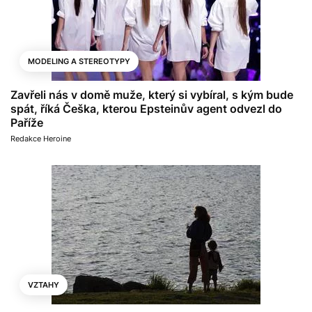
MODELING A STEREOTYPY
Zavřeli nás v domě muže, který si vybíral, s kým bude
spát, říká Češka, kterou Epsteinův agent odvezl do
Paříže
Redakce Heroine
VZTAHY