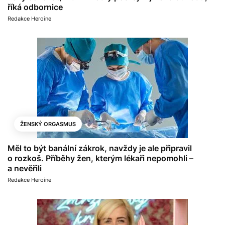
říká odbornice
Redakce Heroine
ŽENSKÝ ORGASMUS
Měl to být banální zákrok, navždy je ale připravil
o rozkoš. Příběhy žen, kterým lékaři nepomohli –
a nevěřili
Redakce Heroine