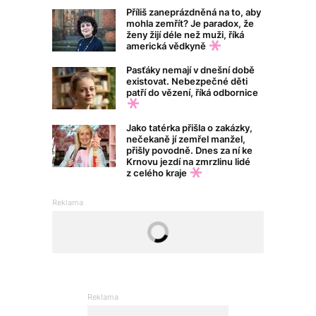
Příliš zaneprázdněná na to, aby
mohla zemřít? Je paradox, že
ženy žijí déle než muži, říká
americká vědkyně
Pasťáky nemají v dnešní době
existovat. Nebezpečné děti
patří do vězení, říká odbornice
Jako tatérka přišla o zakázky,
nečekaně jí zemřel manžel,
přišly povodně. Dnes za ní ke
Krnovu jezdí na zmrzlinu lidé
z celého kraje