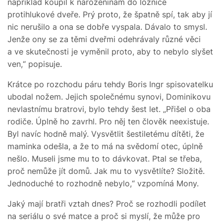
například koupil k narozeninám do ložnice
protihlukové dveře. Prý proto, že špatně spí, tak aby jí
nic nerušilo a ona se dobře vyspala. Dávalo to smysl.
Jenže ony se za těmi dveřmi odehrávaly různé věci
a ve skutečnosti je vyměnil proto, aby to nebylo slyšet
ven,“ popisuje.
Krátce po rozchodu páru tehdy Boris Ingr spisovatelku
ubodal nožem. Jejich společnému synovi, Dominikovu
nevlastnímu bratrovi, bylo tehdy šest let. „Přišel o oba
rodiče. Úplně ho zavrhl. Pro něj ten člověk neexistuje.
Byl navíc hodně malý. Vysvětlit šestiletému dítěti, že
maminka odešla, a že to má na svědomí otec, úplně
nešlo. Museli jsme mu to to dávkovat. Ptal se třeba,
proč nemůže jít domů. Jak mu to vysvětlíte? Složitě.
Jednoduché to rozhodně nebylo,“ vzpomíná Mony.
Jaký mají bratři vztah dnes? Proč se rozhodli podílet
na seriálu o své matce a proč si myslí, že může pro