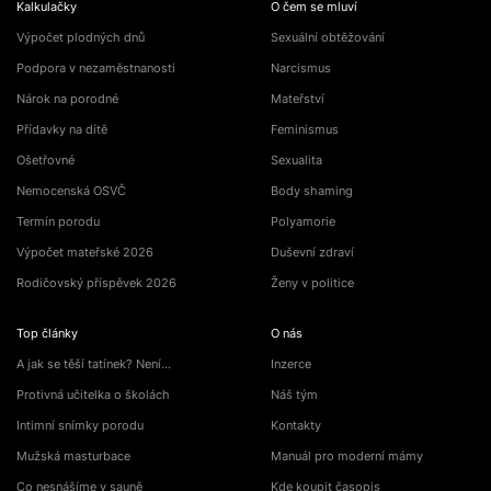
Kalkulačky
O čem se mluví
Výpočet plodných dnů
Sexuální obtěžování
Podpora v nezaměstnanosti
Narcismus
Nárok na porodné
Mateřství
Přídavky na dítě
Feminismus
Ošetřovné
Sexualita
Nemocenská OSVČ
Body shaming
Termín porodu
Polyamorie
Výpočet mateřské 2026
Duševní zdraví
Rodičovský příspěvek 2026
Ženy v politice
Top články
O nás
A jak se těší tatínek? Není…
Inzerce
Protivná učitelka o školách
Náš tým
Intimní snímky porodu
Kontakty
Mužská masturbace
Manuál pro moderní mámy
Co nesnášíme v sauně
Kde koupit časopis