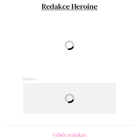
Redakce Heroine
výběr redakce