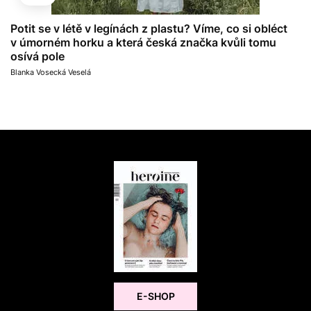
Potit se v létě v legínách z plastu? Víme, co si obléct
v úmorném horku a která česká značka kvůli tomu
osívá pole
Blanka Vosecká Veselá
E-SHOP