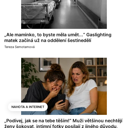
„Ale maminko, to byste měla umět...“ Gaslighting
matek začíná už na oddělení šestinedělí
Tereza Semotamová
NAHOTA A INTERNET
„Podívej, jak se na tebe těším!“ Muži většinou nechtějí
ženy šokovat, intimní fotky posílají z jiného důvodu,