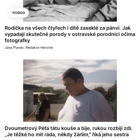
POROD
Rodička na všech čtyřech i dítě zaseklé za pánví. Jak
vypadají skutečné porody v ostravské porodnici očima
fotografky
Jana Plavec
,
Redakce Heroine
Dvoumetrový Péťa tátu kouše a bije, rukou rozbíjí zdi.
„Je těžké ho mít ráda, někdy žárlím," říká jeho sestra