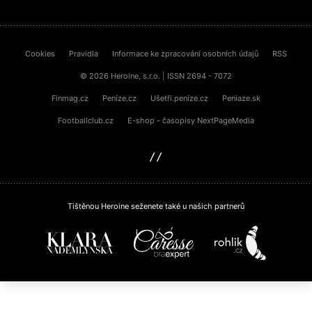
Cookies
Pravidla
Informace ke zpracování osobních údajů
RSS
© 2026 Heroine, s.r.o. | ISSN 2694 - 7072
Finmag.cz
Peníze.cz
Ušetři.peníze.cz
Peniaze.sk
Footballclub.cz
E-shop - časopisy NextPageMedia
sinfin.digital
Tištěnou Heroine seženete také u našich partnerů