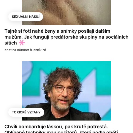
SEXUÁLNÍ NÁSILÍ
Tajně si fotí nahé ženy a snímky posílají dalším
mužům. Jak fungují predátorské skupiny na sociálních
sítích
Kristina Böhmer (Denník N)
TOXICKÉ VZTAHY
Chvíli bombarduje láskou, pak krutě potrestá.
Oblíbené techniky manipulátorů, které podle obětí