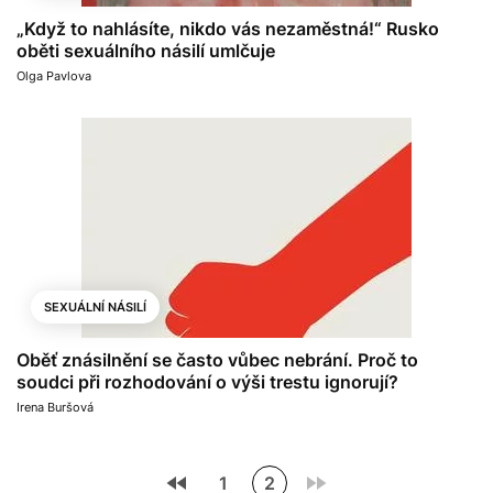
„Když to nahlásíte, nikdo vás nezaměstná!“ Rusko
oběti sexuálního násilí umlčuje
Olga Pavlova
SEXUÁLNÍ NÁSILÍ
Oběť znásilnění se často vůbec nebrání. Proč to
soudci při rozhodování o výši trestu ignorují?
Irena Buršová
1
2