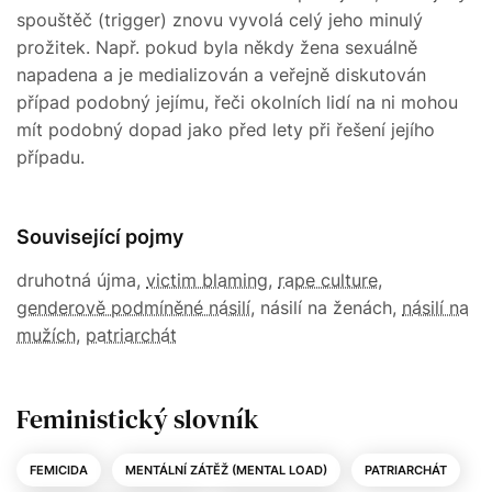
spouštěč (trigger) znovu vyvolá celý jeho minulý
prožitek. Např. pokud byla někdy žena sexuálně
napadena a je medializován a veřejně diskutován
případ podobný jejímu, řeči okolních lidí na ni mohou
mít podobný dopad jako před lety při řešení jejího
případu.
Související pojmy
druhotná újma,
victim blaming
,
rape culture
,
genderově podmíněné násilí
, násilí na ženách,
násilí na
mužích
,
patriarchát
Feministický slovník
FEMICIDA
MENTÁLNÍ ZÁTĚŽ (MENTAL LOAD)
PATRIARCHÁT