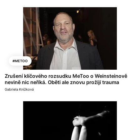
#METOO
Zrušení klíčového rozsudku MeToo o Weinsteinově
nevině nic neříká. Oběti ale znovu prožijí trauma
Gabriela Knížková