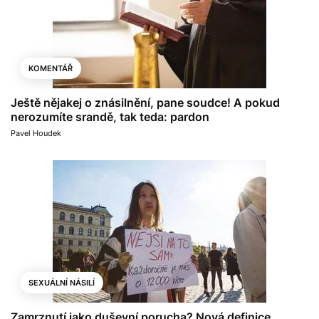
KOMENTÁŘ
Ještě nějakej o znásilnění, pane soudce! A pokud
nerozumíte srandě, tak teda: pardon
Pavel Houdek
SEXUÁLNÍ NÁSILÍ
Zamrznutí jako duševní porucha? Nová definice