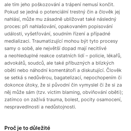
ale tím jeho poškozování a trápení nemusí končit.
Pokud se jedná o potenciální trestný čin a člověk jej
nahlásí, může mu zásadně ubližovat také následný
proces: při nahlašování, opakovaném popisování
události, vyšetřování, soudním řízení a případné
medializaci. Traumatizující mohou být tyto procesy
samy o sobě, ale největší dopad mají necitlivé
a neohleduplné reakce ostatních lidí – policie, lékařů,
advokátů, soudců, ale také příbuzných a blízkých
oběti nebo náhodní komentátoři a diskutující. Člověk
se setká s nedůvěrou, bagatelizací, nepochopením či
dokonce útoky, že si původní čin vymyslel či že si za
něj může sám (tzv. victim blaming, obviňování oběti);
zatímco on zažívá trauma, bolest, pocity osamocení,
nespravedlnosti a nedůstojnosti.
Proč je to důležité