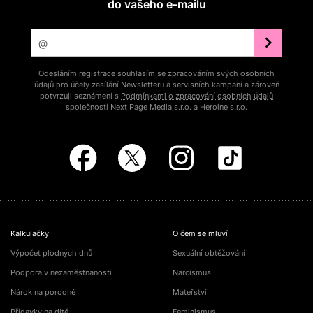
do vašeho e‑mailu
Odesláním registrace souhlasím se zpracováním svých osobních
údajů pro účely zasílání Newsletteru a servisních kampaní a zároveň
potvrzuji seznámení s
Podmínkami o zpracování osobních údajů
společností Next Page Media s.r.o. a Heroine s.r.o.
Kalkulačky
O čem se mluví
Výpočet plodných dnů
Sexuální obtěžování
Podpora v nezaměstnanosti
Narcismus
Nárok na porodné
Mateřství
Přídavky na dítě
Feminismus