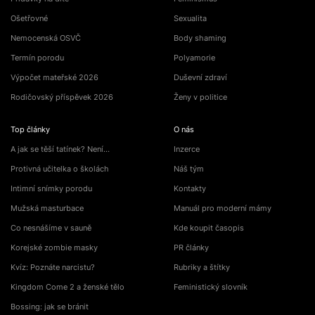
Ošetřovné
Sexualita
Nemocenská OSVČ
Body shaming
Termín porodu
Polyamorie
Výpočet mateřské 2026
Duševní zdraví
Rodičovský příspěvek 2026
Ženy v politice
Top články
O nás
A jak se těší tatínek? Není…
Inzerce
Protivná učitelka o školách
Náš tým
Intimní snímky porodu
Kontakty
Mužská masturbace
Manuál pro moderní mámy
Co nesnášíme v sauně
Kde koupit časopis
Korejské zombie masky
PR články
Kvíz: Poznáte narcistu?
Rubriky a štítky
Kingdom Come 2 a ženské tělo
Feministický slovník
Bossing: jak se bránit