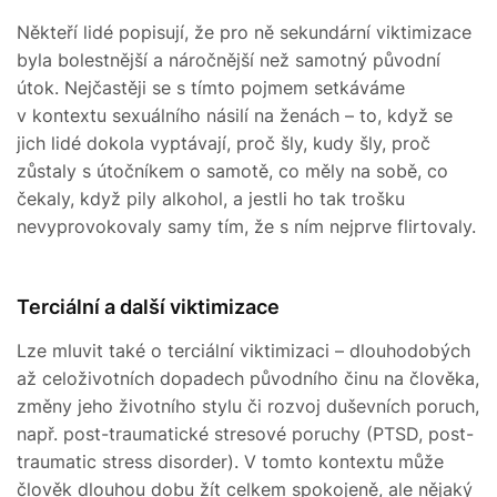
Někteří lidé popisují, že pro ně sekundární viktimizace
byla bolestnější a náročnější než samotný původní
útok. Nejčastěji se s tímto pojmem setkáváme
v kontextu sexuálního násilí na ženách – to, když se
jich lidé dokola vyptávají, proč šly, kudy šly, proč
zůstaly s útočníkem o samotě, co měly na sobě, co
čekaly, když pily alkohol, a jestli ho tak trošku
nevyprovokovaly samy tím, že s ním nejprve flirtovaly.
Terciální a další viktimizace
Lze mluvit také o terciální viktimizaci – dlouhodobých
až celoživotních dopadech původního činu na člověka,
změny jeho životního stylu či rozvoj duševních poruch,
např. post-traumatické stresové poruchy (PTSD, post-
traumatic stress disorder). V tomto kontextu může
člověk dlouhou dobu žít celkem spokojeně, ale nějaký