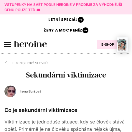
VSTUPENKY NA SVĚT PODLE HEROINE V PRODEJI! ZA VÝHODNĚJŠÍ
CENU POUZE TEĎ!🎟️
LETNÍ
SPECIÁL
ŽENY A
MOC PENĚZ
E-SHOP
FEMINISTICKÝ SLOVNÍK
Sekundární viktimizace
Irena Buršová
Co je sekundární viktimizace
Viktimizace je jednoduše situace, kdy se člověk stává
obětí. Primárně je na člověku spáchána nějaká újma,