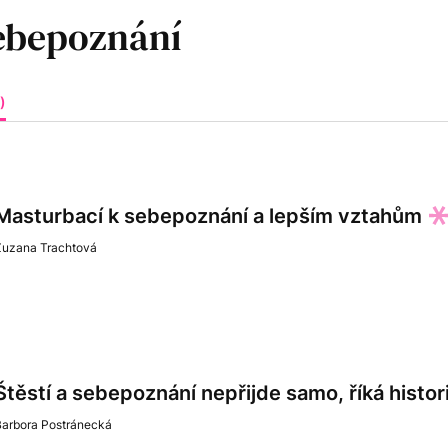
)
Masturbací k sebepoznání a lepším vztahům
Zuzana Trachtová
Štěstí a sebepoznání nepřijde samo, říká histo
Barbora Postránecká