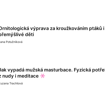
Ornitologická výprava za kroužkováním ptáků 
přemýšlivé děti
Jana Potužníková
Jak vypadá mužská masturbace. Fyzická potřeb
z nudy i meditace
Zuzana Trachtová