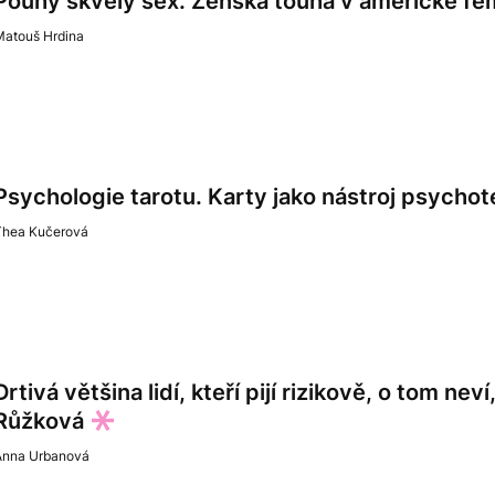
Pouhý skvělý sex. Ženská touha v americké femi
Matouš Hrdina
Psychologie tarotu. Karty jako nástroj psychot
Thea Kučerová
Drtivá většina lidí, kteří pijí rizikově, o tom ne
Růžková
Anna Urbanová