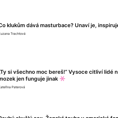
Co klukům dává masturbace? Unaví je, inspiruj
Zuzana Trachtová
„Ty si všechno moc bereš!“ Vysoce citliví lidé ne
mozek jen funguje jinak
ateřina Paterová