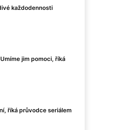
edivé každodennosti
 Umíme jim pomoci, říká
ní, říká průvodce seriálem