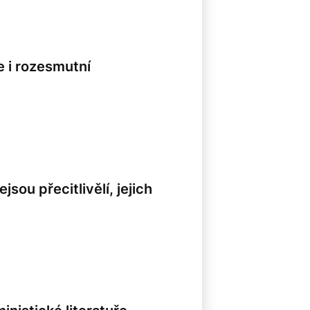
e i rozesmutní
jsou přecitlivělí, jejich