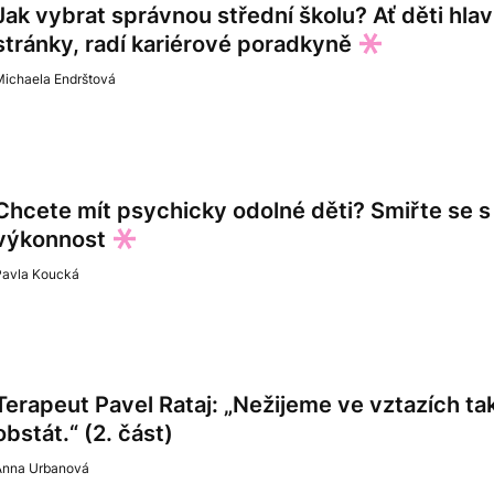
Jak vybrat správnou střední školu? Ať děti hlav
stránky, radí kariérové poradkyně
Michaela Endrštová
Chcete mít psychicky odolné děti? Smiřte se s
výkonnost
Pavla Koucká
Terapeut Pavel Rataj: „Nežijeme ve vztazích t
obstát.“ (2. část)
Anna Urbanová