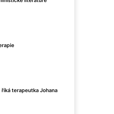
nistické literatuře
erapie
ví, říká terapeutka Johana