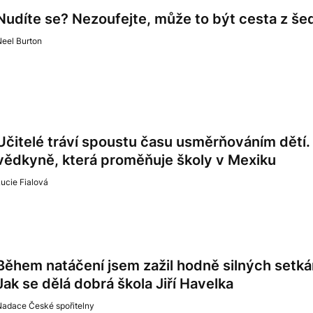
Nudíte se? Nezoufejte, může to být cesta z š
eel Burton
Učitelé tráví spoustu času usměrňováním dětí.
vědkyně, která proměňuje školy v Mexiku
ucie Fialová
Během natáčení jsem zažil hodně silných setká
Jak se dělá dobrá škola Jiří Havelka
Nadace České spořitelny