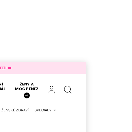
EĎ!🎟️
NÍ
ŽENY A
IÁL
MOC PENĚZ
ŽENSKÉ ZDRAVÍ
SPECIÁLY