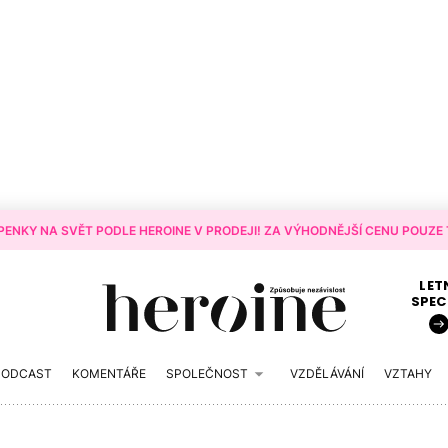
ENKY NA SVĚT PODLE HEROINE V PRODEJI! ZA VÝHODNĚJŠÍ CENU POUZE T
LET
SPEC
PODCAST
KOMENTÁŘE
SPOLEČNOST
VZDĚLÁVÁNÍ
VZTAHY