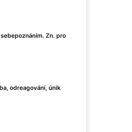
i sebepoznáním. Zn. pro
a, odreagování, únik