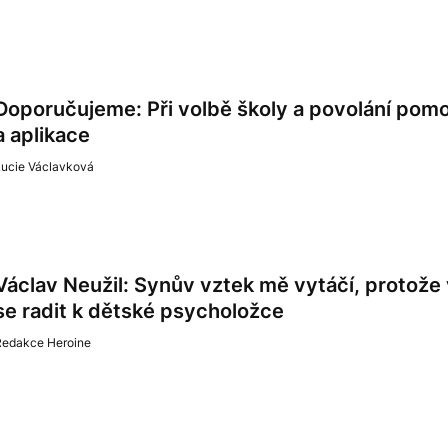
Doporučujeme: Při volbě školy a povolání pom
a aplikace
Lucie Václavková
Václav Neužil: Synův vztek mě vytáčí, protož
se radit k dětské psycholožce
Redakce Heroine