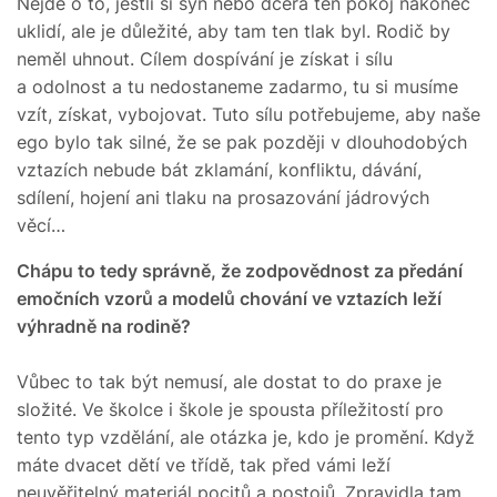
Nejde o to, jestli si syn nebo dcera ten pokoj nakonec
uklidí, ale je důležité, aby tam ten tlak byl. Rodič by
neměl uhnout. Cílem dospívání je získat i sílu
a odolnost a tu nedostaneme zadarmo, tu si musíme
vzít, získat, vybojovat. Tuto sílu potřebujeme, aby naše
ego bylo tak silné, že se pak později v dlouhodobých
vztazích nebude bát zklamání, konfliktu, dávání,
sdílení, hojení ani tlaku na prosazování jádrových
věcí…
Chápu to tedy správně, že zodpovědnost za předání
emočních vzorů a modelů chování ve vztazích leží
výhradně na rodině?
Vůbec to tak být nemusí, ale dostat to do praxe je
složité. Ve školce i škole je spousta příležitostí pro
tento typ vzdělání, ale otázka je, kdo je promění. Když
máte dvacet dětí ve třídě, tak před vámi leží
neuvěřitelný materiál pocitů a postojů. Zpravidla tam