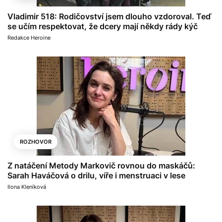
Vladimir 518: Rodičovství jsem dlouho vzdoroval. Teď
se učím respektovat, že dcery mají někdy rády kýč
Redakce Heroine
ROZHOVOR
Z natáčení Metody Markovič rovnou do maskáčů:
Sarah Haváčová o drilu, víře i menstruaci v lese
Ilona Kleníková