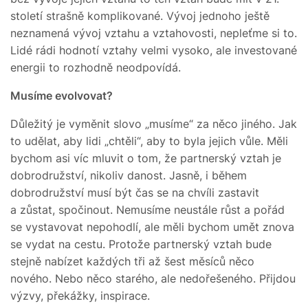
století strašně komplikované. Vývoj jednoho ještě
neznamená vývoj vztahu a vztahovosti, nepleťme si to.
Lidé rádi hodnotí vztahy velmi vysoko, ale investované
energii to rozhodně neodpovídá.
Musíme evolvovat?
Důležitý je vyměnit slovo „musíme“ za něco jiného. Jak
to udělat, aby lidi „chtěli“, aby to byla jejich vůle. Měli
bychom asi víc mluvit o tom, že partnerský vztah je
dobrodružství, nikoliv danost. Jasně, i během
dobrodružství musí být čas se na chvíli zastavit
a zůstat, spočinout. Nemusíme neustále růst a pořád
se vystavovat nepohodlí, ale měli bychom umět znova
se vydat na cestu. Protože partnerský vztah bude
stejně nabízet každých tři až šest měsíců něco
nového. Nebo něco starého, ale nedořešeného. Přijdou
výzvy, překážky, inspirace.