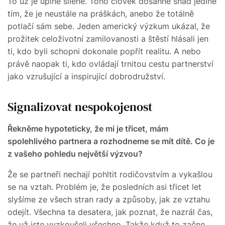
To už je úplně šílené. Toho člověk dosáhne snad jedině
tím, že je neustále na práškách, anebo že totálně
potlačí sám sebe. Jeden americký výzkum ukázal, že
prožitek celoživotní zamilovanosti a štěstí hlásali jen
ti, kdo byli schopni dokonale popřít realitu. A nebo
právě naopak ti, kdo ovládají trnitou cestu partnerství
jako vzrušující a inspirující dobrodružství.
Signalizovat nespokojenost
Řekněme hypoteticky, že mi je třicet, mám
spolehlivého partnera a rozhodneme se mít dítě. Co je
z vašeho pohledu největší výzvou?
Že se partneři nechají pohltit rodičovstvím a vykašlou
se na vztah. Problém je, že posledních asi třicet let
slyšíme ze všech stran rady a způsoby, jak ze vztahu
odejít. Všechna ta desatera, jak poznat, že nazrál čas,
že už jste vyzkoušeli všechno. Takže když to začne