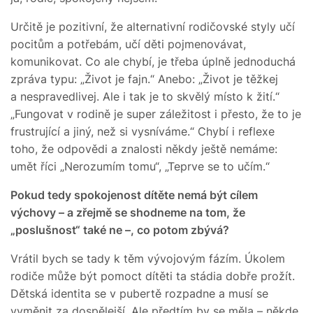
Určitě je pozitivní, že alternativní rodičovské styly učí
pocitům a potřebám, učí děti pojmenovávat,
komunikovat. Co ale chybí, je třeba úplně jednoduchá
zpráva typu: „Život je fajn.“ Anebo: „Život je těžkej
a nespravedlivej. Ale i tak je to skvělý místo k žití.“
„Fungovat v rodině je super záležitost i přesto, že to je
frustrující a jiný, než si vysníváme.“ Chybí i reflexe
toho, že odpovědi a znalosti někdy ještě nemáme:
umět říci „Nerozumím tomu“, „Teprve se to učím.“
Pokud tedy spokojenost dítěte nemá být cílem
výchovy – a zřejmě se shodneme na tom, že
„poslušnost“ také ne –, co potom zbývá?
Vrátil bych se tady k těm vývojovým fázím. Úkolem
rodiče může být pomoct dítěti ta stádia dobře prožít.
Dětská identita se v pubertě rozpadne a musí se
vyměnit za dospělejší. Ale předtím by se měla – někde