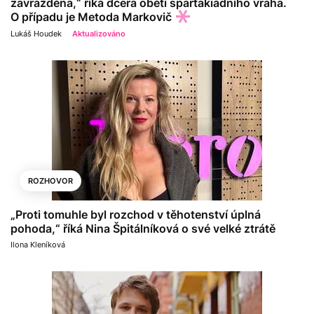
zavražděna,“ říká dcera oběti spartakiádního vraha.
O případu je Metoda Markovič
Lukáš Houdek
Aktualizováno
ROZHOVOR
„Proti tomuhle byl rozchod v těhotenství úplná
pohoda,“ říká Nina Špitálníková o své velké ztrátě
Ilona Kleníková