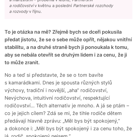
a rodičovství
v květnu a poslední
Partnerské rozchody
a rozvody
v říjnu.
To je otázka na mě? Zřejmě bych se dceři pokusila
předat jistotu, že se o sebe může opřít, nějakou vnitřní
stabilitu, a na druhé straně bych ji ponoukala k tomu,
aby se nebála otevřít se druhým lidem i za cenu, že ji
to může zranit.
No a teď si představte, že se o tom bavíte
s kamarádkami. Dnes je spousta různých stylů
výchovy, tradiční i novější, „aha“ rodičovství,
Nevýchova, intuitivní rodičovství, respektující
rodičovství… Těch alternativ je mnoho. A já se ptám –
co je jejich cílem? Zdá se mi, že tihle rodiče dětem
předávají hlavně zprávu: „Měl bys být spokojený,“
a dokonce i: „Měl bys být spokojený i za cenu toho, že
já, rodič, spokojený nejsem.“