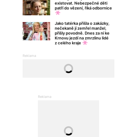
existovat. Nebezpečné děti
patří do vězení, říká odbornice
Jako tatérka přišla o zakázky,
nečekaně jí zemřel manžel,
přišly povodně. Dnes za ní ke
Krnovu jezdí na zmrzlinu lidé
z celého kraje