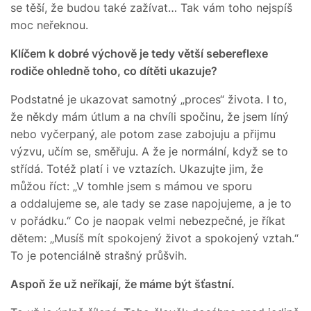
se těší, že budou také zažívat… Tak vám toho nejspíš
moc neřeknou.
Klíčem k dobré výchově je tedy větší sebereflexe
rodiče ohledně toho, co dítěti ukazuje?
Podstatné je ukazovat samotný „proces“ života. I to,
že někdy mám útlum a na chvíli spočinu, že jsem líný
nebo vyčerpaný, ale potom zase zabojuju a přijmu
výzvu, učím se, směřuju. A že je normální, když se to
střídá. Totéž platí i ve vztazích. Ukazujte jim, že
můžou říct: „V tomhle jsem s mámou ve sporu
a oddalujeme se, ale tady se zase napojujeme, a je to
v pořádku.“ Co je naopak velmi nebezpečné, je říkat
dětem: „Musíš mít spokojený život a spokojený vztah.“
To je potenciálně strašný průšvih.
Aspoň že už neříkají, že máme být šťastní.