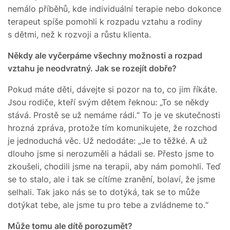
nemálo příběhů, kde individuální terapie nebo dokonce
terapeut spíše pomohli k rozpadu vztahu a rodiny
s dětmi, než k rozvoji a růstu klienta.
Někdy ale vyčerpáme všechny možnosti a rozpad
vztahu je neodvratný. Jak se rozejít dobře?
Pokud máte děti, dávejte si pozor na to, co jim říkáte.
Jsou rodiče, kteří svým dětem řeknou: „To se někdy
stává. Prostě se už nemáme rádi.“ To je ve skutečnosti
hrozná zpráva, protože tím komunikujete, že rozchod
je jednoduchá věc. Už nedodáte: „Je to těžké. A už
dlouho jsme si nerozuměli a hádali se. Přesto jsme to
zkoušeli, chodili jsme na terapii, aby nám pomohli. Teď
se to stalo, ale i tak se cítíme zranění, bolaví, že jsme
selhali. Tak jako nás se to dotýká, tak se to může
dotýkat tebe, ale jsme tu pro tebe a zvládneme to.“
Může tomu ale dítě porozumět?