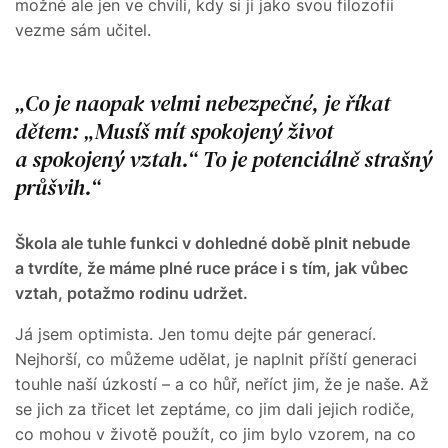
možné ale jen ve chvíli, kdy si ji jako svou filozofii
vezme sám učitel.
Co je naopak velmi nebezpečné, je říkat
dětem: „Musíš mít spokojený život
a spokojený vztah.“ To je potenciálně strašný
průšvih.
Škola ale tuhle funkci v dohledné době plnit nebude
a tvrdíte, že máme plné ruce práce i s tím, jak vůbec
vztah, potažmo rodinu udržet.
Já jsem optimista. Jen tomu dejte pár generací.
Nejhorší, co můžeme udělat, je naplnit příští generaci
touhle naší úzkostí – a co hůř, neříct jim, že je naše. Až
se jich za třicet let zeptáme, co jim dali jejich rodiče,
co mohou v životě použít, co jim bylo vzorem, na co