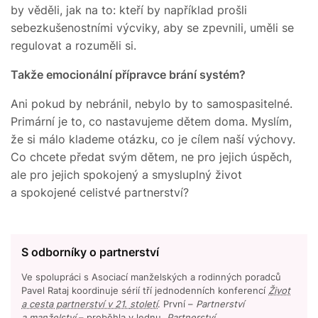
by věděli, jak na to: kteří by například prošli
sebezkušenostními výcviky, aby se zpevnili, uměli se
regulovat a rozuměli si.
Takže emocionální přípravce brání systém?
Ani pokud by nebránil, nebylo by to samospasitelné.
Primární je to, co nastavujeme dětem doma. Myslím,
že si málo klademe otázku, co je cílem naší výchovy.
Co chcete předat svým dětem, ne pro jejich úspěch,
ale pro jejich spokojený a smysluplný život
a spokojené celistvé partnerství?
S odborníky o partnerství
Ve spolupráci s Asociací manželských a rodinných poradců
Pavel Rataj koordinuje sérií tří jednodenních konferencí
Život
a cesta partnerství v 21.
století
.
První –
Partnerství
a manželství
– proběhla v lednu,
Partnerství