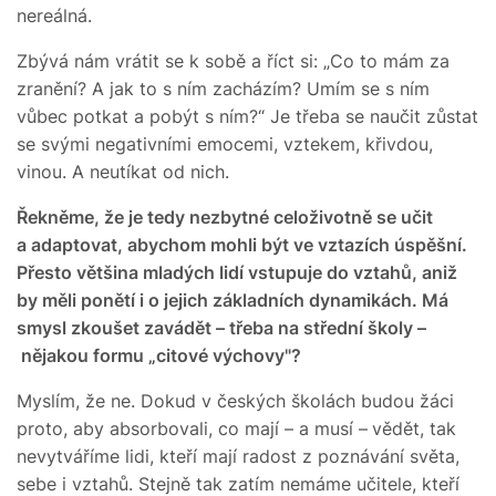
nereálná.
Zbývá nám vrátit se k sobě a říct si: „Co to mám za
zranění? A jak to s ním zacházím? Umím se s ním
vůbec potkat a pobýt s ním?“ Je třeba se naučit zůstat
se svými negativními emocemi, vztekem, křivdou,
vinou. A neutíkat od nich.
Řekněme, že je tedy nezbytné celoživotně se učit
a adaptovat, abychom mohli být ve vztazích úspěšní.
Přesto většina mladých lidí vstupuje do vztahů, aniž
by měli ponětí i o jejich základních dynamikách. Má
smysl zkoušet zavádět – třeba na střední školy –
nějakou formu „citové výchovy"?
Myslím, že ne. Dokud v českých školách budou žáci
proto, aby absorbovali, co mají – a musí –
vědět, tak
nevytváříme lidi, kteří mají radost z poznávání světa,
sebe i vztahů. Stejně tak zatím nemáme učitele, kteří