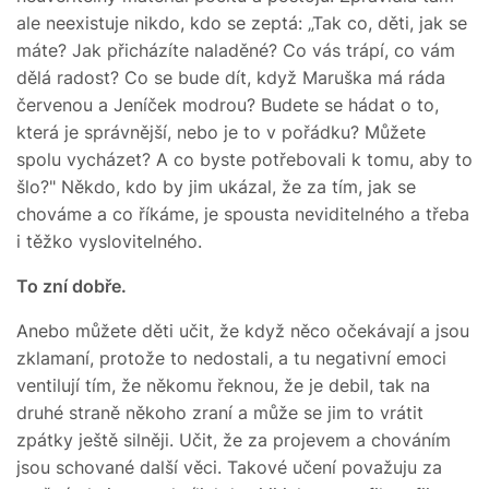
ale neexistuje nikdo, kdo se zeptá: „Tak co, děti, jak se
máte? Jak přicházíte naladěné? Co vás trápí, co vám
dělá radost? Co se bude dít, když Maruška má ráda
červenou a Jeníček modrou? Budete se hádat o to,
která je správnější, nebo je to v pořádku? Můžete
spolu vycházet? A co byste potřebovali k tomu, aby to
šlo?" Někdo, kdo by jim ukázal, že za tím, jak se
chováme a co říkáme, je spousta neviditelného a třeba
i těžko vyslovitelného.
To zní dobře.
Anebo můžete děti učit, že když něco očekávají a jsou
zklamaní, protože to nedostali, a tu negativní emoci
ventilují tím, že někomu řeknou, že je debil, tak na
druhé straně někoho zraní a může se jim to vrátit
zpátky ještě silněji. Učit, že za projevem a chováním
jsou schované další věci. Takové učení považuju za