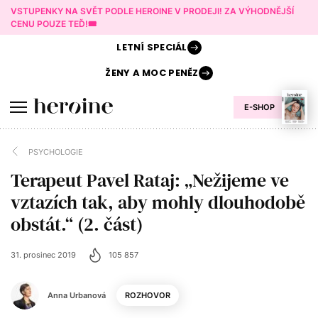
VSTUPENKY NA SVĚT PODLE HEROINE V PRODEJI! ZA VÝHODNĚJŠÍ
CENU POUZE TEĎ!🎟️
LETNÍ
SPECIÁL
ŽENY A
MOC PENĚZ
E-SHOP
PSYCHOLOGIE
Terapeut Pavel Rataj: „Nežijeme ve
vztazích tak, aby mohly dlouhodobě
obstát.“ (2. část)
31. prosinec 2019
105 857
Anna Urbanová
ROZHOVOR