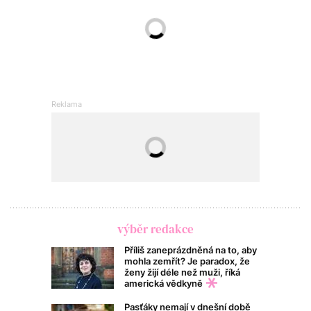
výběr redakce
Příliš zaneprázdněná na to, aby
mohla zemřít? Je paradox, že
ženy žijí déle než muži, říká
americká vědkyně
Pasťáky nemají v dnešní době