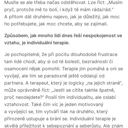
Musíte se ale třeba načas odstěhovat. Lze říct: „Musím
pryč, protože mě to bolí, i když tě mám ráda/rád.“
A přitom dát druhému najevo, jak je důležitý, jak moc
ho potřebujete, jak moc chcete, aby se zajímali.
Způsobem, jak mnoho lidí dnes řeší nespokojenost ve
vztahu, je individuální terapie.
Je pochopitelné, že při pocitu dlouhodobé frustrace
tam lidé chodí, aby si od té bolesti, bezradnosti či
osamocení nějak pomohli. Terapie jim pomáhá a oni se
vyvíjejí, ale tím se paradoxně ještě oddalují od
partnera. A terapeut, který je logicky „na jejich straně“,
může oprávněně říct: „Jestli se cítíte takhle špatně,
proč neodejdete?“ Posílí tím individualitu, ale oslabí
vztahovost. Také čím víc je jeden motivovaný
a vyvíjející se, tím vytváří tlak na druhého, který
přirozeně ustupuje a brání se. Individuální terapie je
skvělá příležitost k sebepoznání a seberůstu. Ale znám