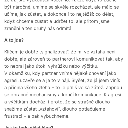
být náročné, umíme se skvěle rozcházet, ale málo se
učíme, jak zůstat, a dokonce i to nejtěžší: co dělat,
když chceme zůstat a udržet to, ale přitom jsme
zranění a ten druhý nás odmítá.
A to jde?
Klíčem je dobře „signalizovat“, že mi ve vztahu není
dobře, ale zároveň to partnerovi komunikovat tak, aby
to nebral jako útok, výhrůžku nebo výčitku.
V okamžiku, kdy partner vnímá nějaké chování jako
agresi, uzavře se a je to v háji. Slyšet, že já jsem viník
a příčina všeho zlého – to je příliš velká zátěž. Zapnou
se obranné mechanismy a končí komunikace. K agresi
a výčitkám dochází i proto, že se strašně dlouho
snažíme zůstat „vztahoví“, dlouho potlačujeme
frustraci – a pak vybuchneme.
Jak to tedy dělat lépe?