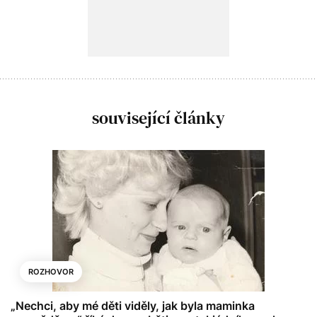
související články
ROZHOVOR
„Nechci, aby mé děti viděly, jak byla maminka