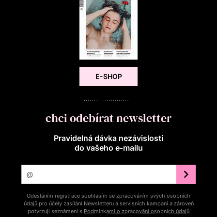
E-SHOP
chci odebírat newsletter
Pravidelná dávka nezávislosti
do vašeho e‑mailu
Odesláním registrace souhlasím se zpracováním svých osobních
údajů pro účely zasílání Newsletteru a servisních kampaní a zároveň
potvrzuji seznámení s
Podmínkami o zpracování osobních údajů