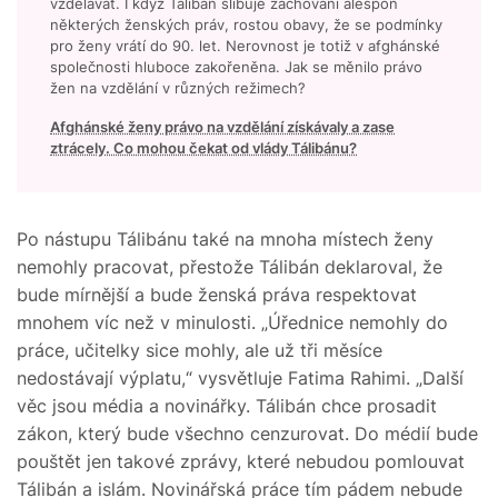
vzdělávat. I když Tálibán slibuje zachování alespoň
některých ženských práv, rostou obavy, že se podmínky
pro ženy vrátí do 90. let. Nerovnost je totiž v afghánské
společnosti hluboce zakořeněna. Jak se měnilo právo
žen na vzdělání v různých režimech?
Afghánské ženy právo na vzdělání získávaly a zase
ztrácely. Co mohou čekat od vlády Tálibánu?
Po nástupu Tálibánu také na mnoha místech ženy
nemohly pracovat, přestože Tálibán deklaroval, že
bude mírnější a bude ženská práva respektovat
mnohem víc než v minulosti. „Úřednice nemohly do
práce, učitelky sice mohly, ale už tři měsíce
nedostávají výplatu,“ vysvětluje Fatima Rahimi. „Další
věc jsou média a novinářky. Tálibán chce prosadit
zákon, který bude všechno cenzurovat. Do médií bude
pouštět jen takové zprávy, které nebudou pomlouvat
Tálibán a islám. Novinářská práce tím pádem nebude