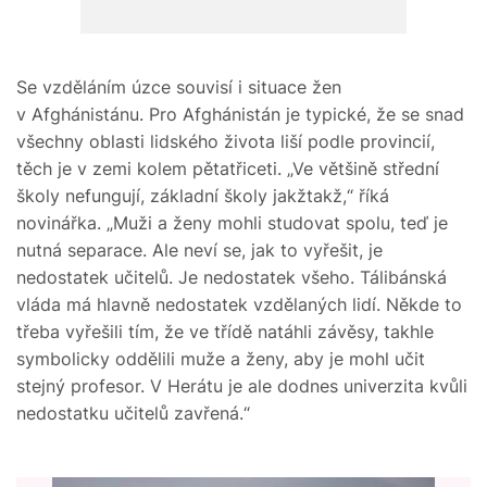
Se vzděláním úzce souvisí i situace žen
v Afghánistánu. Pro Afghánistán je typické, že se snad
všechny oblasti lidského života liší podle provincií,
těch je v zemi kolem pětatřiceti. „Ve většině střední
školy nefungují, základní školy jakžtakž,“ říká
novinářka. „Muži a ženy mohli studovat spolu, teď je
nutná separace. Ale neví se, jak to vyřešit, je
nedostatek učitelů. Je nedostatek všeho. Tálibánská
vláda má hlavně nedostatek vzdělaných lidí. Někde to
třeba vyřešili tím, že ve třídě natáhli závěsy, takhle
symbolicky oddělili muže a ženy, aby je mohl učit
stejný profesor. V Herátu je ale dodnes univerzita kvůli
nedostatku učitelů zavřená.“