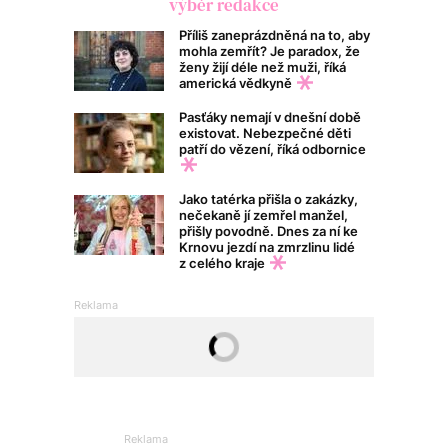
výběr redakce
Příliš zaneprázdněná na to, aby
mohla zemřít? Je paradox, že
ženy žijí déle než muži, říká
americká vědkyně
Pasťáky nemají v dnešní době
existovat. Nebezpečné děti
patří do vězení, říká odbornice
Jako tatérka přišla o zakázky,
nečekaně jí zemřel manžel,
přišly povodně. Dnes za ní ke
Krnovu jezdí na zmrzlinu lidé
z celého kraje