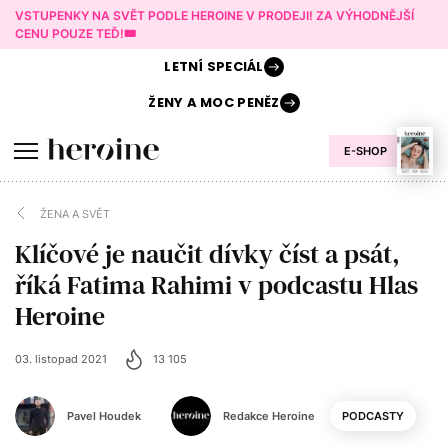
VSTUPENKY NA SVĚT PODLE HEROINE V PRODEJI! ZA VÝHODNĚJŠÍ
CENU POUZE TEĎ!🎟️
LETNÍ
SPECIÁL
ŽENY A
MOC PENĚZ
E-SHOP
ŽENA A SVĚT
Klíčové je naučit dívky číst a psát,
říká Fatima Rahimi v podcastu Hlas
Heroine
03. listopad 2021
13 105
Pavel Houdek
Redakce Heroine
PODCASTY