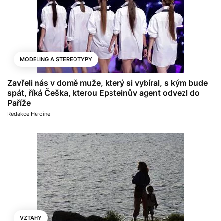
MODELING A STEREOTYPY
Zavřeli nás v domě muže, který si vybíral, s kým bude
spát, říká Češka, kterou Epsteinův agent odvezl do
Paříže
Redakce Heroine
VZTAHY