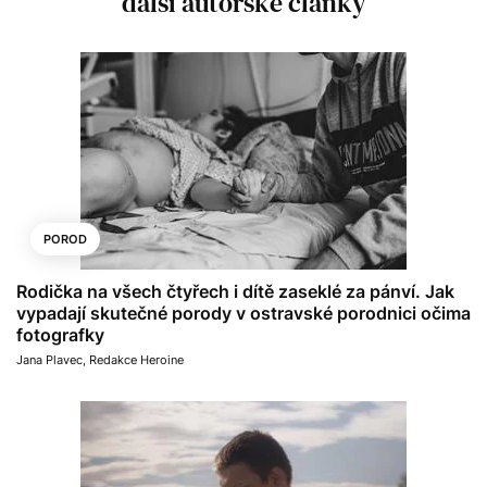
další autorské články
POROD
Rodička na všech čtyřech i dítě zaseklé za pánví. Jak
vypadají skutečné porody v ostravské porodnici očima
fotografky
Jana Plavec
,
Redakce Heroine