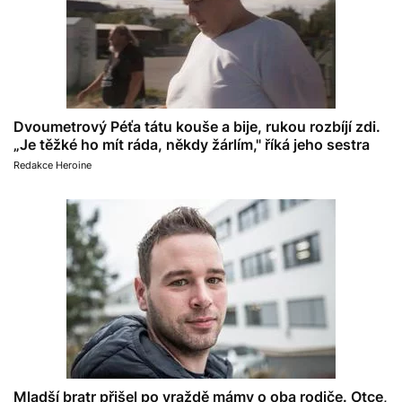
Dvoumetrový Péťa tátu kouše a bije, rukou rozbíjí zdi.
„Je těžké ho mít ráda, někdy žárlím," říká jeho sestra
Redakce Heroine
Mladší bratr přišel po vraždě mámy o oba rodiče. Otce,