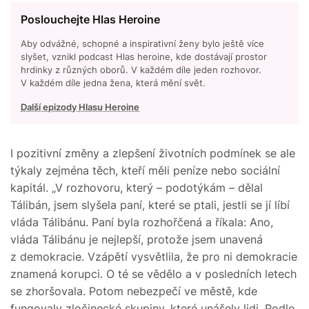
Poslouchejte Hlas Heroine
Aby odvážné, schopné a inspirativní ženy bylo ještě více
slyšet, vznikl podcast Hlas heroine, kde dostávají prostor
hrdinky z různých oborů. V každém díle jeden rozhovor.
V každém díle jedna žena, která mění svět.
Další epizody Hlasu Heroine
I pozitivní změny a zlepšení životních podmínek se ale
týkaly zejména těch, kteří měli peníze nebo sociální
kapitál. „V rozhovoru, který – podotýkám – dělal
Tálibán, jsem slyšela paní, které se ptali, jestli se jí líbí
vláda Tálibánu. Paní byla rozhořčená a říkala: Ano,
vláda Tálibánu je nejlepší, protože jsem unavená
z demokracie. Vzápětí vysvětlila, že pro ni demokracie
znamená korupci. O té se vědělo a v posledních letech
se zhoršovala. Potom nebezpečí ve městě, kde
fungovaly zločinecké skupiny, které unášely lidi. Podle