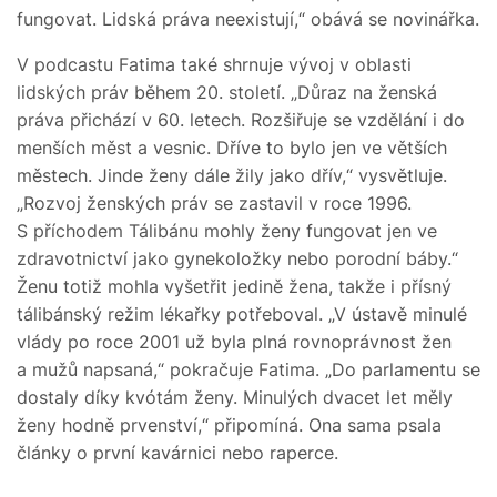
fungovat. Lidská práva neexistují,“ obává se novinářka.
V podcastu Fatima také shrnuje vývoj v oblasti
lidských práv během 20. století. „Důraz na ženská
práva přichází v 60. letech. Rozšiřuje se vzdělání i do
menších měst a vesnic. Dříve to bylo jen ve větších
městech. Jinde ženy dále žily jako dřív,“ vysvětluje.
„Rozvoj ženských práv se zastavil v roce 1996.
S příchodem Tálibánu mohly ženy fungovat jen ve
zdravotnictví jako gynekoložky nebo porodní báby.“
Ženu totiž mohla vyšetřit jedině žena, takže i přísný
tálibánský režim lékařky potřeboval. „V ústavě minulé
vlády po roce 2001 už byla plná rovnoprávnost žen
a mužů napsaná,“ pokračuje Fatima. „Do parlamentu se
dostaly díky kvótám ženy. Minulých dvacet let měly
ženy hodně prvenství,“ připomíná. Ona sama psala
články o první kavárnici nebo raperce.