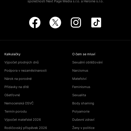
společností Next Page Media s.r.o. a Heroine s.r.o.
Kalkulačky
O čem se mluví
Výpočet plodných dnů
Sexuální obtěžování
Podpora v nezaměstnanosti
Narcismus
Nárok na porodné
Mateřství
Přídavky na dítě
Feminismus
Ošetřovné
Sexualita
Nemocenská OSVČ
Body shaming
Termín porodu
Polyamorie
Výpočet mateřské 2026
Duševní zdraví
Rodičovský příspěvek 2026
Ženy v politice