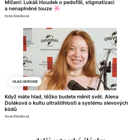
Mlčení: Lukáš Houdek o pedofilii, stigmatizaci
a nenaplněné touze
Ilona Kleníková
HLAS HEROINE
Když máte hlad, těžko budete měnit svět. Alena
Doláková o kultu ultraštíhlosti a systému slevových
kódů
Ilona Kleníková