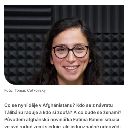
Foto: Tomáš Cetkovský
Co se nyní děje v Afghánistánu? Kdo se z návratu
Tálibánu raduje a kdo si zoufá? A co bude se ženami?
Původem afghánská novinářka Fatima Rahimi situaci
ve své rodné zemi sleduje, ale jednoznačné odpovědi