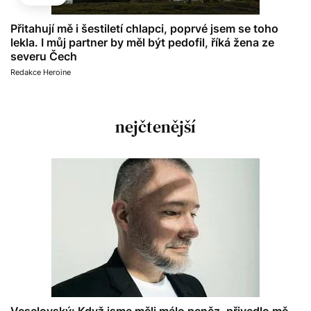
Přitahují mě i šestiletí chlapci, poprvé jsem se toho
lekla. I můj partner by měl být pedofil, říká žena ze
severu Čech
Redakce Heroine
nejčtenější
Veselovský: Když jsme měli málo peněz, přivedlo mě