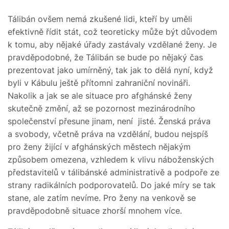
Tálibán ovšem nemá zkušené lidi, kteří by uměli
efektivně řídit stát, což teoreticky může být důvodem
k tomu, aby nějaké úřady zastávaly vzdělané ženy. Je
pravděpodobné, že Tálibán se bude po nějaký čas
prezentovat jako umírněný, tak jak to dělá nyní, když
byli v Kábulu ještě přítomni zahraniční novináři.
Nakolik a jak se ale situace pro afghánské ženy
skutečně změní, až se pozornost mezinárodního
společenství přesune jinam, není jisté. Ženská práva
a svobody, včetně práva na vzdělání, budou nejspíš
pro ženy žijící v afghánských městech nějakým
způsobem omezena, vzhledem k vlivu náboženských
představitelů v tálibánské administrativě a podpoře ze
strany radikálních podporovatelů. Do jaké míry se tak
stane, ale zatím nevíme. Pro ženy na venkově se
pravděpodobně situace zhorší mnohem více.