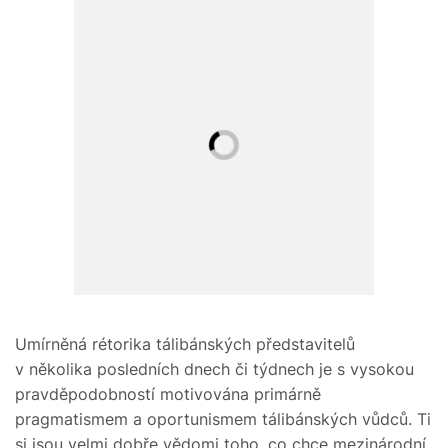
Umírněná rétorika tálibánských představitelů
v několika posledních dnech či týdnech je s vysokou
pravděpodobností motivována primárně
pragmatismem a oportunismem tálibánských vůdců. Ti
si jsou velmi dobře vědomi toho, co chce mezinárodní