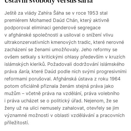
Ústavní svobody versus šaría
Ještě za vlády Zahíra Šáha se v roce 1953 stal
premiérem Mohamed Daúd Chán, který aktivně
podporoval eliminaci genderové segregace
v afghánské společnosti a usiloval o snížení vlivu
ultrakonzervativních kmenových tradic, které nerovné
zacházení se ženami umožňovaly. Jeho reformy se
ovšem setkaly s kritickými ohlasy především v kruzích
islámských kleriků. Požadovali dodržování islámského
práva
šaría
, které Daúd podle nich svými progresivními
reformami porušoval. Afghánská ústava z roku 1964
potom oficiálně přiznala ženám stejná práva jako
mužům – včetně práva na vzdělání, práva volebního
i práva ucházet se o politický úřad. Nejenom, že se
ženy už na ulici nemusely zahalovat, otevřely se jim
významné možnosti v oblasti vzdělávání a pracovních
příležitostí.