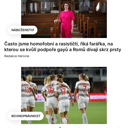
NÁBOŽENSTVÍ
Často jsme homofobní a rasističtí, říká farářka, na
kterou se kvůli podpoře gayů a Romů dívají skrz prsty
Redakce Heroine
ROVNOPRÁVNOST