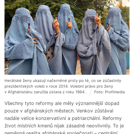
Herátské ženy ukazují načerněné prsty po té, co se zúčastnily
prezidentských voleb v roce 2014. Volební právo pro ženy
v Afghánistánu zaručila ústava z roku 1964.
Foto: Profimedia
Všechny tyto reformy ale měly významnější dopad
pouze v afghánských městech. Venkov zůstával
nadále velice konzervativní a patriarchální. Reformy
život místních kmenů nijak zásadně neovlivnily. To je
neměnná realita afghánské společnosti – centrální