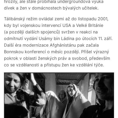
hrozily, ale stále probíhala undergroundová výuka
dívek a žen v domácnostech bývalých učitelek.
Tálibánský režim ovládal zemi až do listopadu 2001,
kdy byl vojenskou intervencí USA a Velké Británie
(a později dalších spojenců) svržen v reakci na
odmítnutí vydání Usámy bin Ládina po útocích 11. září.
Další éra modernizace Afghánistánu pak začala
Bonnskou konferencí o měsíc později. Přišel výrazný
pokrok v oblasti ženských práv a svobod, především
co se vzdělanosti a přístupu žen ke vzdělání týče.