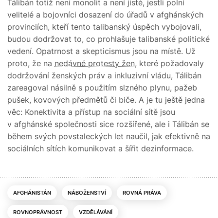
Tálibán totiž není monolit a není jisté, jestli polní
velitelé a bojovníci dosazení do úřadů v afghánských
provinciích, kteří tento talibanský úspěch vybojovali,
budou dodržovat to, co prohlašuje talibanské politické
vedení. Opatrnost a skepticismus jsou na místě. Už
proto, že na
nedávné protesty žen
, které požadovaly
dodržování ženských práv a inkluzivní vládu, Tálibán
zareagoval násilně s použitím slzného plynu, pažeb
pušek, kovových předmětů či biče. A je tu ještě jedna
věc: Konektivita a přístup na sociální sítě jsou
v afghánské společnosti sice rozšířené, ale i Tálibán se
během svých povstaleckých let naučil, jak efektivně na
sociálních sítích komunikovat a šířit dezinformace.
AFGHÁNISTÁN
NÁBOŽENSTVÍ
ROVNÁ PRÁVA
ROVNOPRÁVNOST
VZDĚLÁVÁNÍ