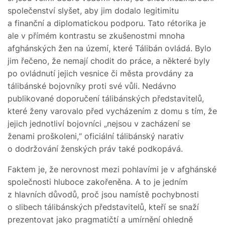
společenství slyšet, aby jim dodalo legitimitu
a finanční a diplomatickou podporu. Tato rétorika je
ale v přímém kontrastu se zkušenostmi mnoha
afghánských žen na území, které Tálibán ovládá. Bylo
jim řečeno, že nemají chodit do práce, a některé byly
po ovládnutí jejich vesnice či města provdány za
tálibánské bojovníky proti své vůli. Nedávno
publikované doporučení tálibánských představitelů,
které ženy varovalo před vycházením z domu s tím, že
jejich jednotliví bojovníci „nejsou v zacházení se
ženami proškoleni,“ oficiální tálibánský narativ
o dodržování ženských práv také podkopává.
Faktem je, že nerovnost mezi pohlavími je v afghánské
společnosti hluboce zakořeněna. A to je jedním
z hlavních důvodů, proč jsou namístě pochybnosti
o slibech tálibánských představitelů, kteří se snaží
prezentovat jako pragmatičtí a umírnění ohledně