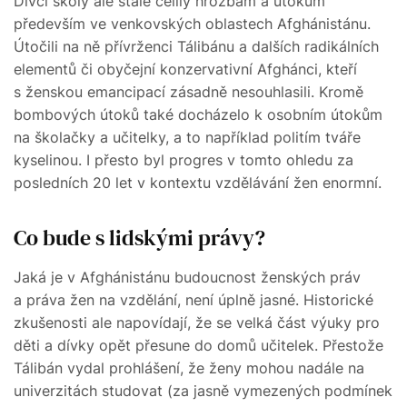
Dívčí školy ale stále čelily hrozbám a útokům
především ve venkovských oblastech Afghánistánu.
Útočili na ně přívrženci Tálibánu a dalších radikálních
elementů či obyčejní konzervativní Afghánci, kteří
s ženskou emancipací zásadně nesouhlasili. Kromě
bombových útoků také docházelo k osobním útokům
na školačky a učitelky, a to například politím tváře
kyselinou. I přesto byl progres v tomto ohledu za
posledních 20 let v kontextu vzdělávání žen enormní.
Co bude s lidskými právy?
Jaká je v Afghánistánu budoucnost ženských práv
a práva žen na vzdělání, není úplně jasné. Historické
zkušenosti ale napovídají, že se velká část výuky pro
děti a dívky opět přesune do domů učitelek. Přestože
Tálibán vydal prohlášení, že ženy mohou nadále na
univerzitách studovat (za jasně vymezených podmínek