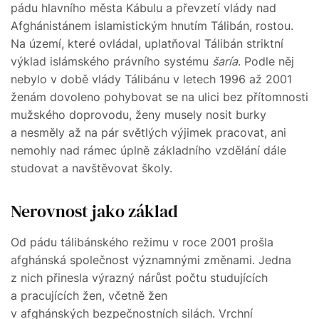
pádu hlavního města Kábulu a převzetí vlády nad
Afghánistánem islamistickým hnutím Tálibán, rostou.
Na území, které ovládal, uplatňoval Tálibán striktní
výklad islámského právního systému
šaría
. Podle něj
nebylo v době vlády Tálibánu v letech 1996 až 2001
ženám dovoleno pohybovat se na ulici bez přítomnosti
mužského doprovodu, ženy musely nosit burky
a nesměly až na pár světlých výjimek pracovat, ani
nemohly nad rámec úplně základního vzdělání dále
studovat a navštěvovat školy.
Nerovnost jako základ
Od pádu tálibánského režimu v roce 2001 prošla
afghánská společnost významnými změnami. Jedna
z nich přinesla výrazný nárůst počtu studujících
a pracujících žen, včetně žen
v afghánských bezpečnostních silách. Vrchní